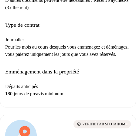
D'autres documents peuvent être nécessaires :
Recent Paychecks
(3x the rent)
Type de contrat
Journalier
Pour les mois au cours desquels vous emménagez et déménagez,
vous paierez uniquement les jours que vous avez réservés.
Emménagement dans la propriété
Départs anticipés
180 jours de préavis minimum
check_circle
VÉRIFIÉ PAR SPOTAHOME