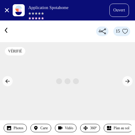
Application Spotahome
Ouvert
4
15
VÉRIFIÉ
Photos
Carte
Vidéo
360º
Plan au sol