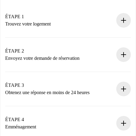
ÉTAPE 1
Trouvez votre logement
Processus de réservation 100% en ligne.
Logements et Propriétaires vérifiés.
Vous disposez à l’avance de toutes les informations
ÉTAPE 2
nécessaires.
Envoyez votre demande de réservation
Envoyez les informations essentielles sur votre profil et
votre mode de paiement.
Nous ne vous facturerons rien tant que le propriétaire
ÉTAPE 3
n’aura pas accepté.
Obtenez une réponse en moins de 24 heures
Le propriétaire dispose de 24 heures pour confirmer.
Si accepté, nous vous facturerons et vous mettrons en
contact avec le propriétaire.
ÉTAPE 4
Si refusé : aucun prélèvement et nous vous proposerons
Emménagement
d’autres options.