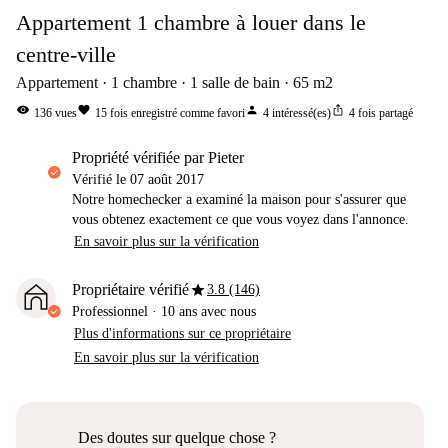
Appartement 1 chambre à louer dans le
centre-ville
Appartement
1
chambre
1
salle de bain
65
m2
visibility
favorite
person
ios_share
136
vues
15
fois enregistré comme favori
4
intéressé(es)
4
fois partagé
propriété vérifiée par Pieter
Vérifié le
07 août 2017
Notre homechecker a examiné la maison pour s'assurer que
vous obtenez exactement ce que vous voyez dans l'annonce.
En savoir plus sur la vérification
star
Propriétaire vérifié
3.8 (146)
Professionnel
·
10 ans
avec nous
Plus d'informations sur ce propriétaire
En savoir plus sur la vérification
Des doutes sur quelque chose ?