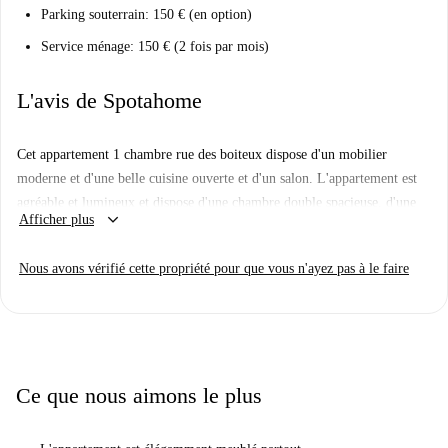
Parking souterrain: 150 € (en option)
Service ménage: 150 € (2 fois par mois)
L'avis de Spotahome
Cet appartement 1 chambre rue des boiteux dispose d'un mobilier
moderne et d'une belle cuisine ouverte et d'un salon. L'appartement est
agréable et lumineux et dispose d'une chambre double spacieuse, d'une
keyboard_arrow_down
Afficher plus
salle de bain carrelée et d'une cuisine moderne entièrement équipée.
L'appartement est situé dans le centre-ville et à distance de marche de la
Nous avons vérifié cette propriété pour que vous n'ayez pas à le faire
Grand Place. Le métro est à proximité, mais vous en aurez à peine
besoin dans cet endroit central, car tout ce dont vous avez besoin est
juste à vos pieds.
Ce que nous aimons le plus