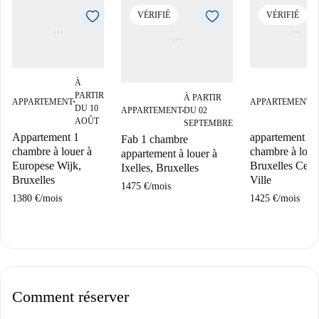
VÉRIFIÉ
VÉRIFIÉ
À
À
PARTIR
P
À PARTIR
APPARTEMENT
APPARTEMENT
■
■
DU 10
D
APPARTEMENT
DU 02
■
AOÛT
A
SEPTEMBRE
Appartement 1
appartement 1
Fab 1 chambre
chambre à louer à
chambre à loue
appartement à louer à
Europese Wijk,
Bruxelles Cent
Ixelles, Bruxelles
Bruxelles
Ville
1475 €
/
mois
1380 €
/
mois
1425 €
/
mois
Comment réserver