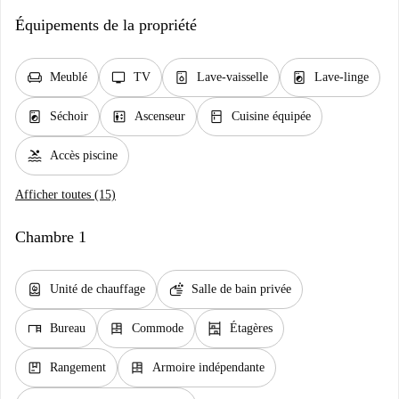
Équipements de la propriété
chair
tv
dishwasher_gen
local_laundry_service
Meublé
TV
Lave-vaisselle
Lave-linge
local_laundry_service
elevator
kitchen
Séchoir
Ascenseur
Cuisine équipée
pool
Accès piscine
Afficher toutes (15)
Chambre 1
water_heater
soap
Unité de chauffage
Salle de bain privée
desk
dresser
shelves
Bureau
Commode
Étagères
package
dresser
Rangement
Armoire indépendante