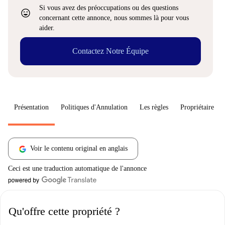
Si vous avez des préoccupations ou des questions
sentiment_very_satisfied
concernant cette annonce, nous sommes là pour vous
aider.
Contactez Notre Équipe
Présentation
Politiques d'Annulation
Les règles
Propriétaire
Voir le contenu original en anglais
Ceci est une traduction automatique de l'annonce
Qu'offre cette propriété ?