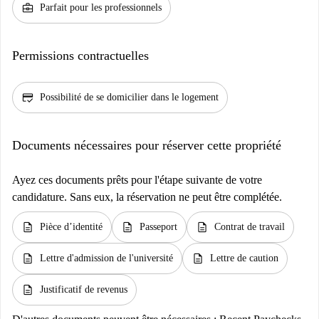
business_center
Parfait pour les professionnels
Permissions contractuelles
credit_score
Possibilité de se domicilier dans le logement
Documents nécessaires pour réserver cette propriété
Ayez ces documents prêts pour l'étape suivante de votre
candidature. Sans eux, la réservation ne peut être complétée.
description
description
description
Pièce d’identité
Passeport
Contrat de travail
description
description
Lettre d'admission de l'université
Lettre de caution
description
Justificatif de revenus