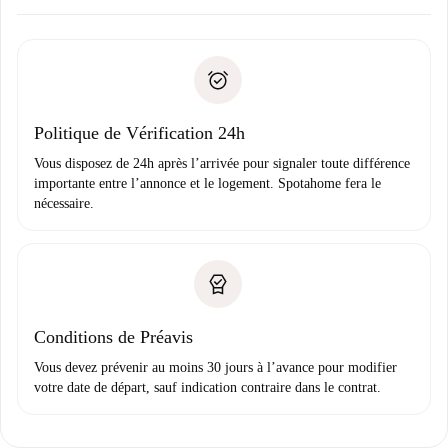
Accordez avec le propriétaire les détails de votre arrivée,
Documents requis si votre logement est «
Spotahome plus
remise des clés, etc.
».
Spotahome transférera le premier paiement au propriétaire
Pièce d’identité ou Passeport
uniquement si aucun problème n'est signalé.
Justificatif de solvabilité
Domiciliation bancaire
Politique de Vérification 24h
Vous disposez de 24h après l’arrivée pour signaler toute différence
importante entre l’annonce et le logement. Spotahome fera le
nécessaire.
Conditions de Préavis
Vous devez prévenir au moins 30 jours à l’avance pour modifier
votre date de départ, sauf indication contraire dans le contrat.