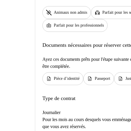
pet_supplies
partner_heart
Animaux non admis
Parfait pour les 
business_center
Parfait pour les professionnels
Documents nécessaires pour réserver cett
Ayez ces documents prêts pour l'étape suivante d
être complétée.
description
description
description
Pièce d’identité
Passeport
Jus
Type de contrat
Journalier
Pour les mois au cours desquels vous emménage
que vous avez réservés.