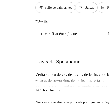
soap
desk
dresser
Salle de bain privée
Bureau
P
Détails
certificat énergétique
L'avis de Spotahome
Véritable lieu de vie, de travail, de loisirs et d
espaces de coworking, de loisirs, des restaurants
rooftop relaxant, idéal pour échanger avec les 
keyboard_arrow_down
Afficher plus
cœur de l'effervescence urbaine, l'immeuble di
des moments de tranquillité et de bien-être.
Nous avons vérifié cette propriété pour que vous n'aye
Nos appartements privés allient style et confor