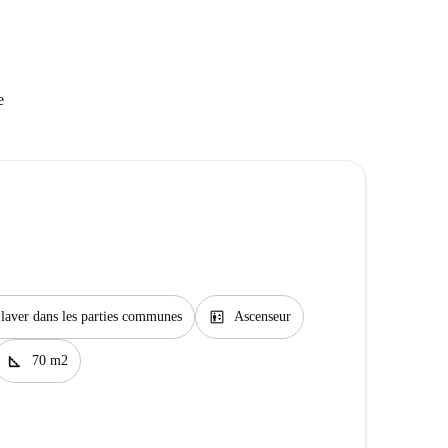
e
elevator
laver dans les parties communes
Ascenseur
square_foot
70 m2