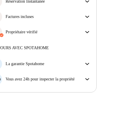
obtiens exactement ce que tu vois dans l'annonce.
Réservation Instantanée
En savoir plus sur la vérification
Bonne nouvelle : votre demande de réservation sera
acceptée immédiatement si elle satisfait les
Factures incluses
conditions de la Réservation Instantanée.
Profitez d'une vie sans soucis avec les factures
incluses, couvrant le loyer et les services pour une
Propriétaire vérifié
expérience de location sans tracas.
Professionnel
·
Plus d'informations sur ce propriétaire
JOURS AVEC SPOTAHOME
En savoir plus sur la vérification
La garantie Spotahome
Si le propriétaire annule votre réservation sans
préavis, nous allons soit (A) vous payer une chambre
Vous avez 24h pour inspecter la propriété
d'hôtel et vous aider à trouver un autre logement,
Si le bien ne correspond pas exactement à l'annonce
soit (B) vous rembourser en totalité.
que vous avez vue sur Spotahome, veuillez nous le
faire savoir dans les 24 heures suivant votre arrivée
afin que nous puissions trouver une solution.