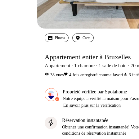
Photos
Carte
Appartement entier à Bruxelles
Appartement
1
chambre
1
salle de bain
70
visibility
favorite
person
38
vues
4
fois enregistré comme favori
3
inté
Propriété vérifiée par Spotahome
Notre équipe a vérifié la maison pour s'ass
En savoir plus sur la vérification
Réservation instantanée
Obtenez une confirmation instantanée! Votr
conditions de réservation instantanée