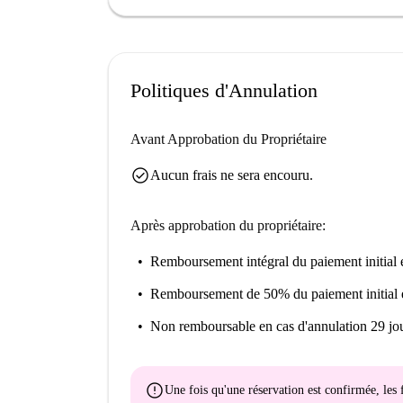
spacieux salon et salle à manger, idéal pour se d
réunion entre amis, une cuisine moderne et une s
Étage : 22e étage
Politiques d'Annulation
Avant Approbation du Propriétaire
check_circle
Aucun frais ne sera encouru.
Après approbation du propriétaire:
Remboursement intégral du paiement initial
e
Remboursement de 50% du paiement initial
Non remboursable
en cas d'annulation 29 jou
error
Une fois qu'une réservation est confirmée, le