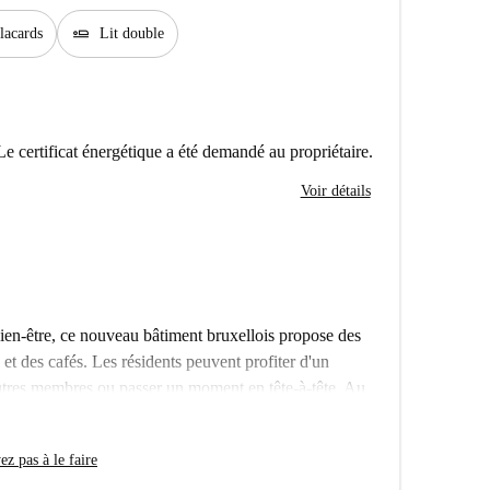
airline_seat_flat
lacards
Lit double
Le certificat énergétique a été demandé au propriétaire.
Voir détails
e bien-être, ce nouveau bâtiment bruxellois propose des
 et des cafés. Les résidents peuvent profiter d'un
autres membres ou passer un moment en tête-à-tête. Au
spose également d'un magnifique jardin, conçu pour
z pas à le faire
t. Outre votre chambre, votre appartement comprend un