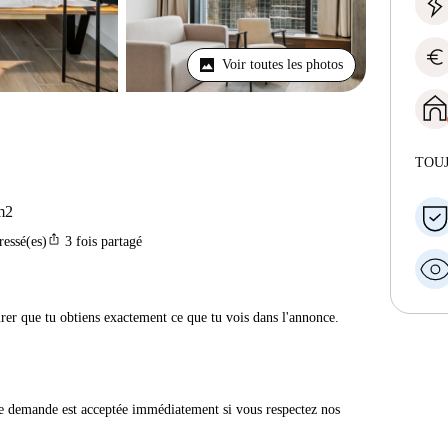
euro
Voir toutes les photos
TOU
m2
ios_share
ressé(es)
3
fois partagé
urer que tu obtiens exactement ce que tu vois dans l'annonce.
e demande est acceptée immédiatement si vous respectez nos