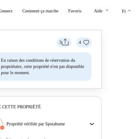
keyboard_arrow_down
keyboard_arrow_down
Connect
Comment ça marche
Favoris
Aide
Fr
3
4
En raison des conditions de réservation du
propriétaire, cette propriété n'est pas disponible
pour le moment.
 CETTE PROPRIÉTÉ
Propriété vérifiée par Spotahome
Notre équipe a vérifié la maison pour s'assurer que tu