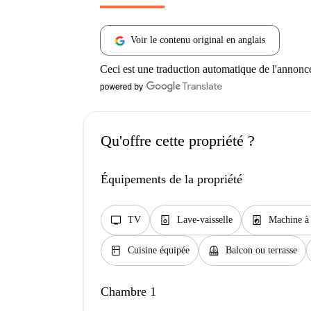
Voir le contenu original en anglais
Ceci est une traduction automatique de l'annonc
Qu'offre cette propriété ?
Équipements de la propriété
tv
dishwasher_gen
local_laundry_service
TV
Lave-vaisselle
Machine à 
kitchen
balcony
Cuisine équipée
Balcon ou terrasse
Chambre 1