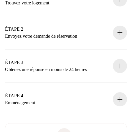
Trouvez votre logement
Processus de réservation 100% en ligne.
Logements et Propriétaires vérifiés.
Vous disposez à l’avance de toutes les informations
ÉTAPE 2
nécessaires.
Envoyez votre demande de réservation
Envoyez les informations essentielles sur votre profil et
votre mode de paiement.
Nous ne vous facturerons rien tant que le propriétaire
ÉTAPE 3
n’aura pas accepté.
Obtenez une réponse en moins de 24 heures
Le propriétaire dispose de 24 heures pour confirmer.
Si accepté, nous vous facturerons et vous mettrons en
contact avec le propriétaire.
ÉTAPE 4
Si refusé : aucun prélèvement et nous vous proposerons
Emménagement
d’autres options.
Accordez avec le propriétaire les détails de votre arrivée,
Documents requis si votre logement est «
Spotahome plus
remise des clés, etc.
».
Spotahome transférera le premier paiement au propriétaire
Pièce d’identité ou Passeport