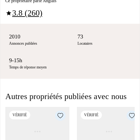
Ce propriétaire parle Anglais
3.8 (260)
star
2010
73
Annonces publiées
Locataires
9-15h
Temps de réponse moyen
Autres propriétés publiées avec nous
VÉRIFIÉ
VÉRIFIÉ