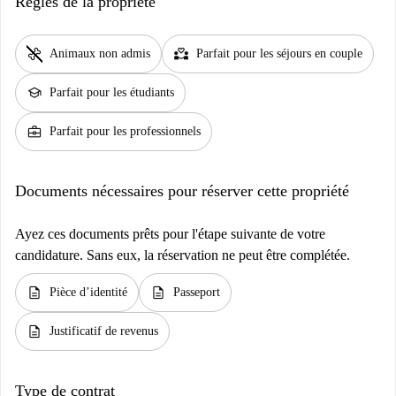
Règles de la propriété
pet_supplies
partner_heart
Animaux non admis
Parfait pour les séjours en couple
school
Parfait pour les étudiants
business_center
Parfait pour les professionnels
Documents nécessaires pour réserver cette propriété
Ayez ces documents prêts pour l'étape suivante de votre
candidature. Sans eux, la réservation ne peut être complétée.
description
description
Pièce d’identité
Passeport
description
Justificatif de revenus
Type de contrat