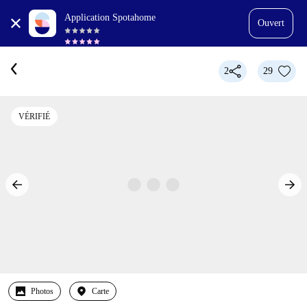
Application Spotahome
Ouvert
2
29
VÉRIFIÉ
Photos
Carte