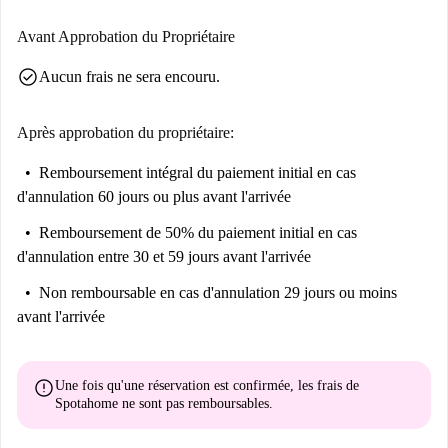
culturels comme Fresque Baobab et des installations de street art, cet
emplacement est idéal pour explorer la richesse de Bruxelles. Profitez
Avant Approbation du Propriétaire
d'un style de vie équilibré, alliant commodité et animation dans ce
check_circle
Aucun frais ne sera encouru.
quartier prisé.
Après approbation du propriétaire:
Remboursement intégral du paiement initial
en cas
d'annulation 60 jours ou plus avant l'arrivée
Remboursement de 50% du paiement initial
en cas
d'annulation entre 30 et 59 jours avant l'arrivée
Non remboursable
en cas d'annulation 29 jours ou moins
avant l'arrivée
error
Une fois qu'une réservation est confirmée, les frais de
Spotahome
ne sont pas remboursables
.