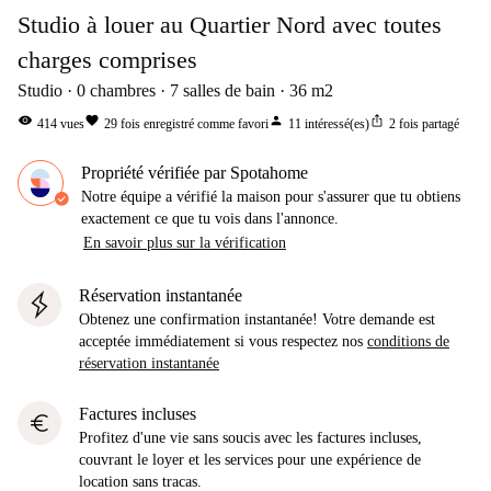
Studio à louer au Quartier Nord avec toutes
charges comprises
Studio
0
chambres
7
salles de bain
36
m2
visibility
favorite
person
ios_share
414
vues
29
fois enregistré comme favori
11
intéressé(es)
2
fois partagé
Propriété vérifiée par Spotahome
Notre équipe a vérifié la maison pour s'assurer que tu obtiens
exactement ce que tu vois dans l'annonce.
En savoir plus sur la vérification
Réservation instantanée
Obtenez une confirmation instantanée! Votre demande est
acceptée immédiatement si vous respectez nos
conditions de
réservation instantanée
Factures incluses
euro
Profitez d'une vie sans soucis avec les factures incluses,
couvrant le loyer et les services pour une expérience de
location sans tracas.