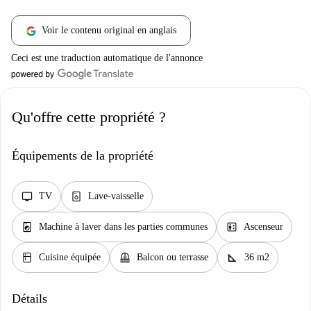
Voir le contenu original en anglais
Ceci est une traduction automatique de l'annonce
Qu'offre cette propriété ?
Équipements de la propriété
tv
dishwasher_gen
TV
Lave-vaisselle
local_laundry_service
elevator
Machine à laver dans les parties communes
Ascenseur
kitchen
balcony
square_foot
Cuisine équipée
Balcon ou terrasse
36 m2
Détails