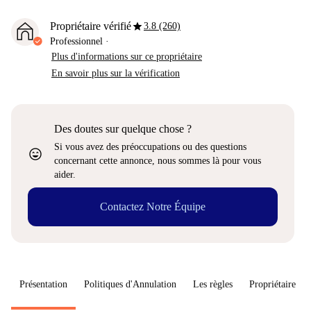
star
Propriétaire vérifié
3.8 (260)
Professionnel
·
Plus d'informations sur ce propriétaire
En savoir plus sur la vérification
Des doutes sur quelque chose ?
Si vous avez des préoccupations ou des questions
sentiment_very_satisfied
concernant cette annonce, nous sommes là pour vous
aider.
Contactez Notre Équipe
Présentation
Politiques d'Annulation
Les règles
Propriétaire