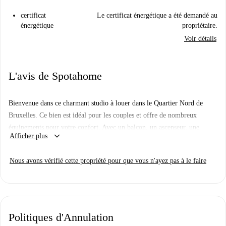
certificat
Le certificat énergétique a été demandé au
énergétique
propriétaire.
Voir détails
L'avis de Spotahome
Bienvenue dans ce charmant studio à louer dans le Quartier Nord de
Bruxelles. Ce bien est idéal pour les couples et offre de nombreux
équipements pour votre confort. Avec un balcon, un ascenseur, une
keyboard_arrow_down
Afficher plus
cuisine équipée et une télévision pour vous divertir, vous trouverez tout
le nécessaire pour un séjour agréable. Toutes les factures (électricité, Wi-
Nous avons vérifié cette propriété pour que vous n'ayez pas à le faire
Fi, gaz et eau) sont comprises, vous garantissant une vie sans souci. De
plus, le bien a été personnellement vérifié par Spotahome, garantissant sa
qualité et son adéquation.
Découvrez le quartier animé du Quartier Nord. À proximité de
Politiques d'Annulation
restaurants comme Shyam Helth et Bowls.be Brussels North, et de sites