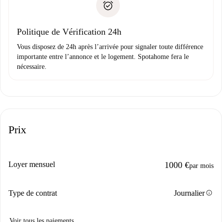
uniquement si aucun problème n'est signalé.
Justificatif de solvabilité
Domiciliation bancaire
Politique de Vérification 24h
Vous disposez de 24h après l’arrivée pour signaler toute différence
importante entre l’annonce et le logement. Spotahome fera le
nécessaire.
Prix
Loyer mensuel
1000 €
par mois
info
Type de contrat
Journalier
Voir tous les paiements