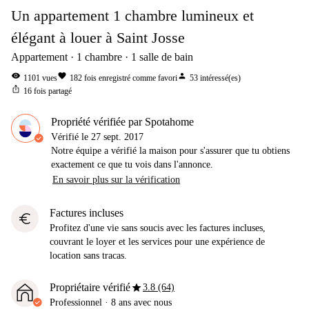
Un appartement 1 chambre lumineux et
élégant à louer à Saint Josse
Appartement
1
chambre
1
salle de bain
visibility
favorite
person
1101
vues
182
fois enregistré comme favori
53
intéressé(es)
ios_share
16
fois partagé
Propriété vérifiée par Spotahome
Vérifié le
27 sept. 2017
Notre équipe a vérifié la maison pour s'assurer que tu obtiens
exactement ce que tu vois dans l'annonce.
En savoir plus sur la vérification
Factures incluses
euro
Profitez d'une vie sans soucis avec les factures incluses,
couvrant le loyer et les services pour une expérience de
location sans tracas.
star
Propriétaire vérifié
3.8 (64)
Professionnel
·
8 ans
avec nous