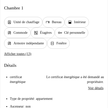
Chambre 1
water_heater
desk
window_open
Unité de chauffage
Bureau
Intérieur
dresser
shelves
key
Commode
Étagères
Clé personnelle
dresser
window_closed
Armoire indépendante
Fenêtre
Afficher toutes (13)
Détails
certificat
Le certificat énergétique a été demandé au
énergétique
propriétaire.
Voir détails
Type de propriété: appartement
Ascenseur: non