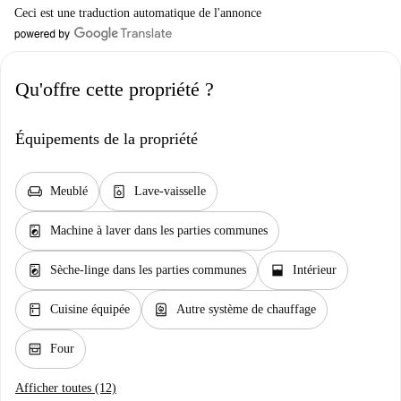
Ceci est une traduction automatique de l'annonce
Qu'offre cette propriété ?
Équipements de la propriété
chair
dishwasher_gen
Meublé
Lave-vaisselle
local_laundry_service
Machine à laver dans les parties communes
local_laundry_service
window_open
Sèche-linge dans les parties communes
Intérieur
kitchen
water_heater
Cuisine équipée
Autre système de chauffage
oven_gen
Four
Afficher toutes (12)