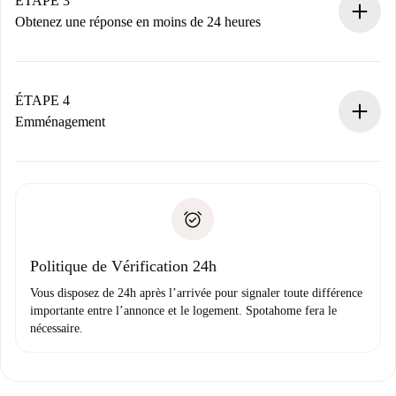
ÉTAPE 3
n’aura pas accepté.
Obtenez une réponse en moins de 24 heures
Le propriétaire dispose de 24 heures pour confirmer.
Si accepté, nous vous facturerons et vous mettrons en
contact avec le propriétaire.
ÉTAPE 4
Si refusé : aucun prélèvement et nous vous proposerons
Emménagement
d’autres options.
Accordez avec le propriétaire les détails de votre arrivée,
Documents requis si votre logement est «
Spotahome plus
remise des clés, etc.
».
Spotahome transférera le premier paiement au propriétaire
Pièce d’identité ou Passeport
uniquement si aucun problème n'est signalé.
Justificatif de solvabilité
Domiciliation bancaire
Politique de Vérification 24h
Vous disposez de 24h après l’arrivée pour signaler toute différence
importante entre l’annonce et le logement. Spotahome fera le
nécessaire.