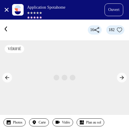
Application Spotahome
Ouvert
16
182
VÉRIFIÉ
Photos
Carte
Vidéo
Plan au sol