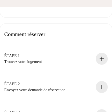
Comment réserver
ÉTAPE 1
Trouvez votre logement
Processus de réservation 100% en ligne.
Logements et Propriétaires vérifiés.
Vous disposez à l’avance de toutes les informations
ÉTAPE 2
nécessaires.
Envoyez votre demande de réservation
Envoyez les informations essentielles sur votre profil et
votre mode de paiement.
Nous ne vous facturerons rien tant que le propriétaire