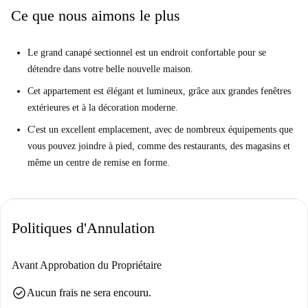
équipements à distance de marche. Par exemple, vous pouvez vous
Ce que nous aimons le plus
rendre au supermarché le plus proche en seulement 1 minute. Vous
trouverez également une variété de restaurants à proximité. En seulement
Le grand canapé sectionnel est un endroit confortable pour se
7 minutes, vous pouvez marcher jusqu'à la grande et belle Place Marie-
détendre dans votre belle nouvelle maison.
Louise. Il y a même un centre de remise en forme Basic Fit que vous
pouvez rejoindre en seulement 4 minutes à pied.
Cet appartement est élégant et lumineux, grâce aux grandes fenêtres
extérieures et à la décoration moderne.
C'est un excellent emplacement, avec de nombreux équipements que
vous pouvez joindre à pied, comme des restaurants, des magasins et
même un centre de remise en forme.
Politiques d'Annulation
Avant Approbation du Propriétaire
check_circle
Aucun frais ne sera encouru.