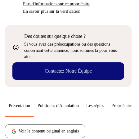
Plus d'informations sur ce propriétaire
En savoir plus sur la vérification
Des doutes sur quelque chose ?
Si vous avez des préoccupations ou des questions
sentiment_very_satisfied
concernant cette annonce, nous sommes là pour vous
aider.
Contactez Notre Équipe
Présentation
Politiques d'Annulation
Les règles
Propriétaire
Voir le contenu original en anglais