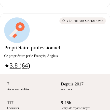
check_circle
VÉRIFIÉ PAR SPOTAHOME
Propriétaire professionnel
Ce propriétaire parle Français, Anglais
3.8 (64)
star
7
Depuis 2017
Annonces publiées
avec nous
117
9-15h
Locataires
Temps de réponse moyen