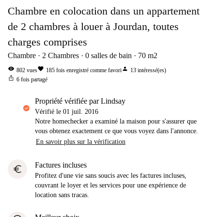
Chambre en colocation dans un appartement
de 2 chambres à louer à Jourdan, toutes
charges comprises
Chambre
2
Chambres
0
salles de bain
70
m2
visibility
favorite
person
802
vues
185
fois enregistré comme favori
13
intéressé(es)
ios_share
6
fois partagé
propriété vérifiée par Lindsay
Vérifié le
01 juil. 2016
Notre homechecker a examiné la maison pour s'assurer que
vous obtenez exactement ce que vous voyez dans l'annonce.
En savoir plus sur la vérification
Factures incluses
euro
Profitez d'une vie sans soucis avec les factures incluses,
couvrant le loyer et les services pour une expérience de
location sans tracas.