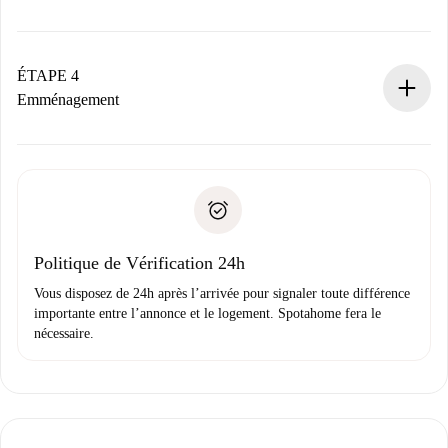
Le propriétaire dispose de 24 heures pour confirmer.
Si accepté, nous vous facturerons et vous mettrons en
contact avec le propriétaire.
ÉTAPE 4
Si refusé : aucun prélèvement et nous vous proposerons
Emménagement
d’autres options.
Accordez avec le propriétaire les détails de votre arrivée,
Documents requis si votre logement est «
Spotahome plus
remise des clés, etc.
».
Spotahome transférera le premier paiement au propriétaire
Pièce d’identité ou Passeport
uniquement si aucun problème n'est signalé.
Justificatif de solvabilité
Domiciliation bancaire
Politique de Vérification 24h
Vous disposez de 24h après l’arrivée pour signaler toute différence
importante entre l’annonce et le logement. Spotahome fera le
nécessaire.