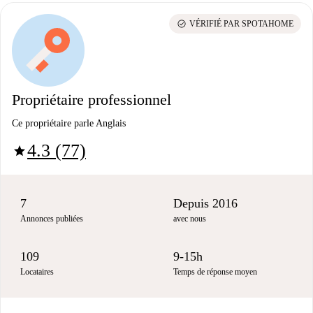
check_circle
VÉRIFIÉ PAR SPOTAHOME
Propriétaire professionnel
Ce propriétaire parle Anglais
4.3 (77)
star
7
Depuis 2016
Annonces publiées
avec nous
109
9-15h
Locataires
Temps de réponse moyen