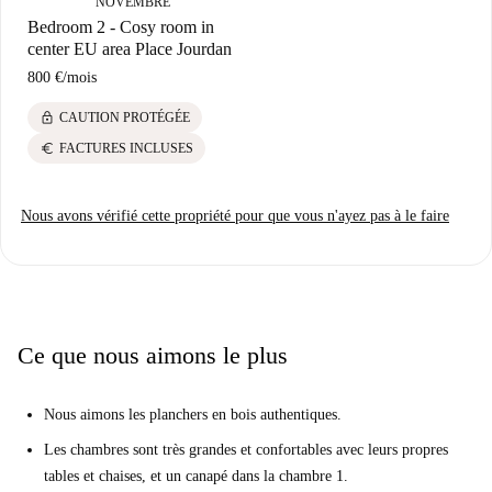
NOVEMBRE
Bedroom 2 - Cosy room in
center EU area Place Jourdan
800 €
/
mois
lock
CAUTION PROTÉGÉE
euro
FACTURES INCLUSES
Nous avons vérifié cette propriété pour que vous n'ayez pas à le faire
Ce que nous aimons le plus
Nous aimons les planchers en bois authentiques.
Les chambres sont très grandes et confortables avec leurs propres
tables et chaises, et un canapé dans la chambre 1.