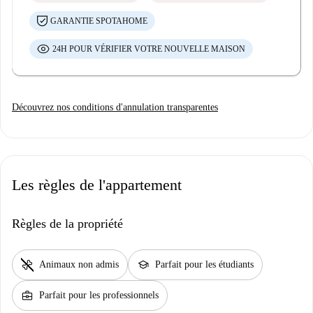
GARANTIE SPOTAHOME
24H POUR VÉRIFIER VOTRE NOUVELLE MAISON
Découvrez nos conditions d'annulation transparentes
Les règles de l'appartement
Règles de la propriété
pet_supplies
school
Animaux non admis
Parfait pour les étudiants
business_center
Parfait pour les professionnels