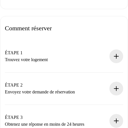
Comment réserver
ÉTAPE 1
Trouvez votre logement
Processus de réservation 100% en ligne.
Logements et Propriétaires vérifiés.
Vous disposez à l’avance de toutes les informations
ÉTAPE 2
nécessaires.
Envoyez votre demande de réservation
Envoyez les informations essentielles sur votre profil et
votre mode de paiement.
Nous ne vous facturerons rien tant que le propriétaire
ÉTAPE 3
n’aura pas accepté.
Obtenez une réponse en moins de 24 heures