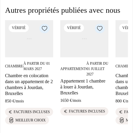
Autres propriétés publiées avec nous
VÉRIFIÉ
VÉRIFIÉ
VÉRIF
À PARTIR DU 01
À PARTIR DU
CHAMBRE
CHAMBR
■
MARS 2027
APPARTEMENT
01 JUILLET
■
2027
Chambre en colocation
Chambre 
Appartement 1 chambre
dans un appartement de 2
dans un 
à louer à Jourdan,
chambres à Jourdan,
chambres
Bruxelles
Bruxelles
Bruxelle
1650 €
/
mois
850 €
/
mois
800 €
/
moi
euro
FACTURES INCLUSES
euro
euro
FACTURES INCLUSES
FACT
MEILLEUR CHOIX
MEI