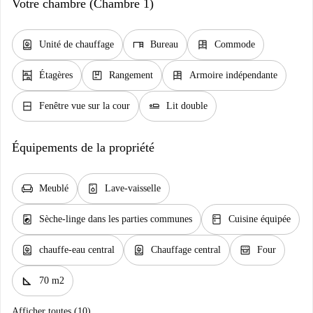
Votre chambre (Chambre 1)
water_heater
desk
dresser
Unité de chauffage
Bureau
Commode
shelves
package
dresser
Étagères
Rangement
Armoire indépendante
window_closed
airline_seat_flat
Fenêtre vue sur la cour
Lit double
Équipements de la propriété
chair
dishwasher_gen
Meublé
Lave-vaisselle
local_laundry_service
kitchen
Sèche-linge dans les parties communes
Cuisine équipée
water_heater
water_heater
oven_gen
chauffe-eau central
Chauffage central
Four
square_foot
70 m2
Afficher toutes (10)