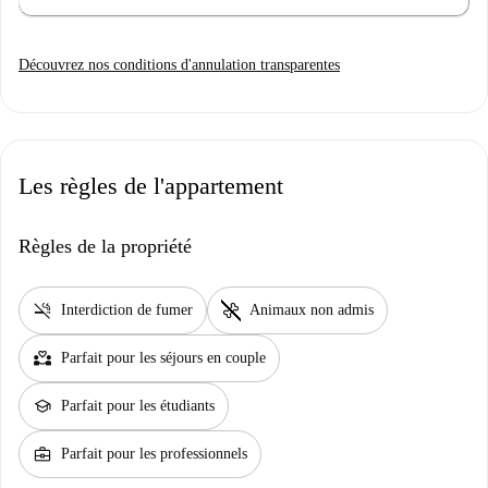
Découvrez nos conditions d'annulation transparentes
Les règles de l'appartement
Règles de la propriété
smoke_free
pet_supplies
Interdiction de fumer
Animaux non admis
partner_heart
Parfait pour les séjours en couple
school
Parfait pour les étudiants
business_center
Parfait pour les professionnels