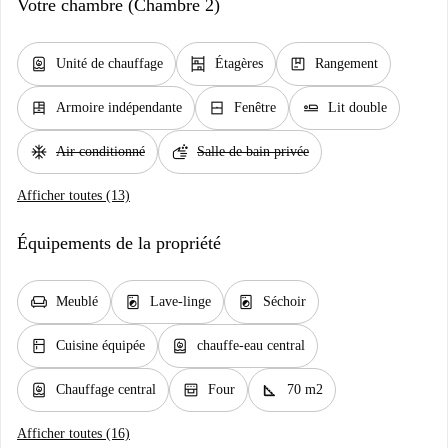
Votre chambre (Chambre 2)
water_heater
shelves
package
Unité de chauffage
Étagères
Rangement
dresser
window_closed
airline_seat_flat
Armoire indépendante
Fenêtre
Lit double
ac_unit
soap
Air conditionné
Salle de bain privée
Afficher toutes (13)
Équipements de la propriété
chair
local_laundry_service
local_laundry_service
Meublé
Lave-linge
Séchoir
kitchen
water_heater
Cuisine équipée
chauffe-eau central
water_heater
oven_gen
square_foot
Chauffage central
Four
70 m2
Afficher toutes (16)