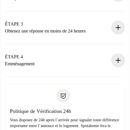
Envoyez les informations essentielles sur votre profil et
votre mode de paiement.
Nous ne vous facturerons rien tant que le propriétaire
ÉTAPE 3
n’aura pas accepté.
Obtenez une réponse en moins de 24 heures
Le propriétaire dispose de 24 heures pour confirmer.
Si accepté, nous vous facturerons et vous mettrons en
contact avec le propriétaire.
ÉTAPE 4
Si refusé : aucun prélèvement et nous vous proposerons
Emménagement
d’autres options.
Accordez avec le propriétaire les détails de votre arrivée,
Documents requis si votre logement est «
Spotahome plus
remise des clés, etc.
».
Spotahome transférera le premier paiement au propriétaire
Pièce d’identité ou Passeport
uniquement si aucun problème n'est signalé.
Justificatif de solvabilité
Domiciliation bancaire
Politique de Vérification 24h
Vous disposez de 24h après l’arrivée pour signaler toute différence
importante entre l’annonce et le logement. Spotahome fera le