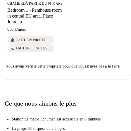
CHAMBRE
À PARTIR DU 01 MARS
■
Bedroom 1 - Penthouse room
in central EU area, Place
Jourdan
850 €
/
mois
lock
CAUTION PROTÉGÉE
euro
FACTURES INCLUSES
Nous avons vérifié cette propriété pour que vous n'ayez pas à le faire
Ce que nous aimons le plus
Station de métro Schuman est accessible en 8 minutes.
La propriété dispose de 2 étages.