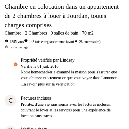
Chambre en colocation dans un appartement
de 2 chambres à louer à Jourdan, toutes
charges comprises
Chambre
2
Chambres
0
salles de bain
70
m2
visibility
favorite
person
1385
vues
143
fois enregistré comme favori
28
intéressé(es)
ios_share
6
fois partagé
propriété vérifiée par Lindsay
Vérifié le
01 juil. 2016
Notre homechecker a examiné la maison pour s'assurer que
vous obtenez exactement ce que vous voyez dans l'annonce.
En savoir plus sur la vérification
Factures incluses
euro
Profitez d'une vie sans soucis avec les factures incluses,
couvrant le loyer et les services pour une expérience de
location sans tracas.