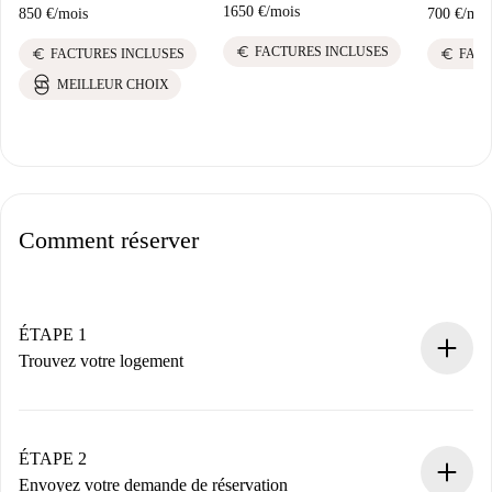
1650 €
/
mois
850 €
/
mois
700 €
/
moi
euro
FACTURES INCLUSES
euro
euro
FACTURES INCLUSES
FACT
MEILLEUR CHOIX
Comment réserver
ÉTAPE 1
Trouvez votre logement
Processus de réservation 100% en ligne.
Logements et Propriétaires vérifiés.
Vous disposez à l’avance de toutes les informations
ÉTAPE 2
nécessaires.
Envoyez votre demande de réservation