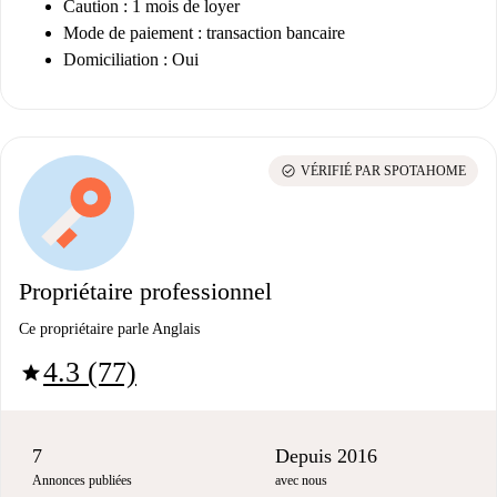
Caution : 1 mois de loyer
Mode de paiement : transaction bancaire
Domiciliation : Oui
check_circle
VÉRIFIÉ PAR SPOTAHOME
Propriétaire professionnel
Ce propriétaire parle Anglais
4.3 (77)
star
7
Depuis 2016
Annonces publiées
avec nous