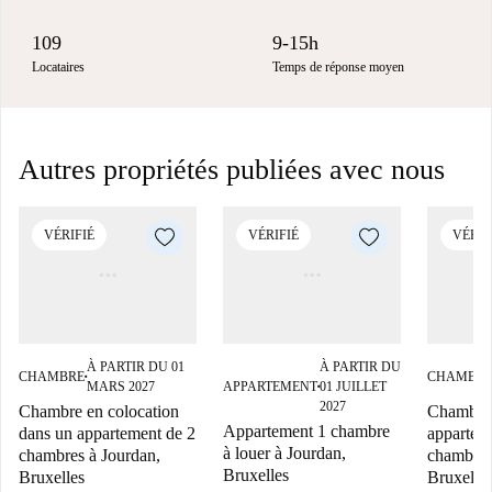
109
9-15h
Locataires
Temps de réponse moyen
Autres propriétés publiées avec nous
VÉRIFIÉ
VÉRIFIÉ
VÉRIF
À PARTIR DU 01
À PARTIR DU
CHAMBRE
CHAMBR
■
MARS 2027
APPARTEMENT
01 JUILLET
■
2027
Chambre en colocation
Chambre 
Appartement 1 chambre
dans un appartement de 2
appartem
à louer à Jourdan,
chambres à Jourdan,
chambres
Bruxelles
Bruxelles
Bruxelle