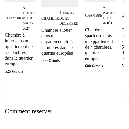
À
À
PARTIR
PARTIR
À PARTIR
CHAMBRE
CHA
■
CHAMBRE
DU 01
DU 09
CHAMBRE
DU 21
■
■
MARS
AOÛT
DÉCEMBRE
2027
Chambre
Cha
Chambre à louer
Chambre à
spacieuse dans
lou
dans un
louer dans un
un appartement
app
appartement de 5
appartement de
de 4 chambres,
5 c
chambres dans le
5 chambres
quartier
dans
quartier européen
dans le quartier
européen
eur
500 €
/
mois
européen
600 €
/
mois
525 
525 €
/
mois
Comment réserver