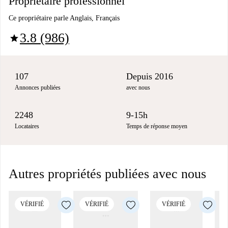
Propriétaire professionnel
Ce propriétaire parle Anglais, Français
3.8 (986)
star
107
Depuis 2016
Annonces publiées
avec nous
2248
9-15h
Locataires
Temps de réponse moyen
Autres propriétés publiées avec nous
VÉRIFIÉ
VÉRIFIÉ
VÉRIFIÉ