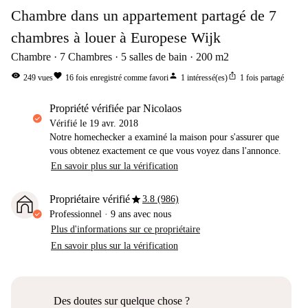
Chambre dans un appartement partagé de 7
chambres à louer à Europese Wijk
Chambre
7
Chambres
5
salles de bain
200
m2
visibility
favorite
person
ios_share
249
vues
16
fois enregistré comme favori
1
intéressé(es)
1
fois partagé
propriété vérifiée par Nicolaos
Vérifié le
19 avr. 2018
Notre homechecker a examiné la maison pour s'assurer que
vous obtenez exactement ce que vous voyez dans l'annonce.
En savoir plus sur la vérification
star
Propriétaire vérifié
3.8 (986)
Professionnel
·
9 ans
avec nous
Plus d'informations sur ce propriétaire
En savoir plus sur la vérification
Des doutes sur quelque chose ?