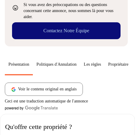
Si vous avez des préoccupations ou des questions
sentiment_very_satisfied
concernant cette annonce, nous sommes là pour vous
aider.
Contactez Notre Équipe
Présentation
Politiques d'Annulation
Les règles
Propriétaire
Voir le contenu original en anglais
Ceci est une traduction automatique de l'annonce
Qu'offre cette propriété ?