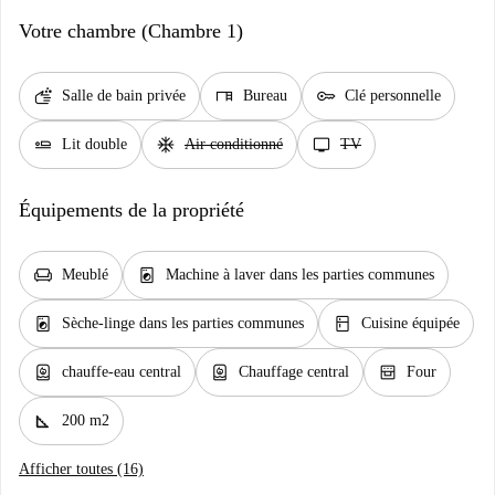
Votre chambre (Chambre 1)
soap
desk
key
Salle de bain privée
Bureau
Clé personnelle
airline_seat_flat
ac_unit
tv
Lit double
Air conditionné
TV
Équipements de la propriété
chair
local_laundry_service
Meublé
Machine à laver dans les parties communes
local_laundry_service
kitchen
Sèche-linge dans les parties communes
Cuisine équipée
water_heater
water_heater
oven_gen
chauffe-eau central
Chauffage central
Four
square_foot
200 m2
Afficher toutes (16)