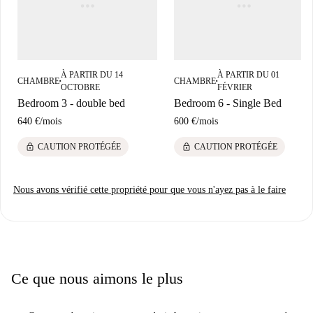
À PARTIR DU 14
À PARTIR DU 01
CHAMBRE
CHAMBRE
■
■
OCTOBRE
FÉVRIER
Bedroom 3 - double bed
Bedroom 6 - Single Bed
640 €
/
mois
600 €
/
mois
lock
lock
CAUTION PROTÉGÉE
CAUTION PROTÉGÉE
Nous avons vérifié cette propriété pour que vous n'ayez pas à le faire
Ce que nous aimons le plus