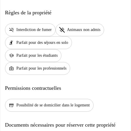
Règles de la propriété
smoke_free
pet_supplies
Interdiction de fumer
Animaux non admis
hail
Parfait pour des séjours en solo
school
Parfait pour les étudiants
business_center
Parfait pour les professionnels
Permissions contractuelles
credit_score
Possibilité de se domicilier dans le logement
Documents nécessaires pour réserver cette propriété