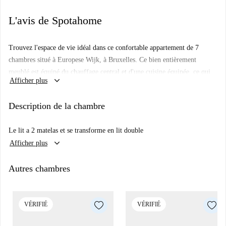
L'avis de Spotahome
Trouvez l'espace de vie idéal dans ce confortable appartement de 7
chambres situé à Europese Wijk, à Bruxelles. Ce bien entièrement
meublé est équipé du chauffage central et d'une cuisine équipée, ce qui
keyboard_arrow_down
Afficher plus
en fait un choix idéal pour les professionnels, les étudiants et les
participants Erasmus. Spotahome a vérifié ce bien pour garantir une
Description de la chambre
location agréable aux locataires.
Le bien est entouré de nombreux sites et attractions remarquables, tels
Le lit a 2 matelas et se transforme en lit double
que la fresque « The Future Is Europe », le bureau de la région de
keyboard_arrow_down
Afficher plus
Bratislava à Bruxelles et la Lesplanade Solidarność 1980. Les résidents
seront également à proximité du Mémorial national de l'Armée secrète,
Autres chambres
du Mur de Berlin et d'autres sites d'intérêt, ce qui en fait un choix
pratique et culturellement enrichissant.
VÉRIFIÉ
VÉRIFIÉ