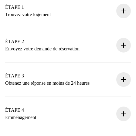
ÉTAPE 1
Trouvez votre logement
Processus de réservation 100% en ligne.
Logements et Propriétaires vérifiés.
Vous disposez à l’avance de toutes les informations
ÉTAPE 2
nécessaires.
Envoyez votre demande de réservation
Envoyez les informations essentielles sur votre profil et
votre mode de paiement.
Nous ne vous facturerons rien tant que le propriétaire
ÉTAPE 3
n’aura pas accepté.
Obtenez une réponse en moins de 24 heures
Le propriétaire dispose de 24 heures pour confirmer.
Si accepté, nous vous facturerons et vous mettrons en
contact avec le propriétaire.
ÉTAPE 4
Si refusé : aucun prélèvement et nous vous proposerons
Emménagement
d’autres options.
Accordez avec le propriétaire les détails de votre arrivée,
Documents requis si votre logement est «
Spotahome plus