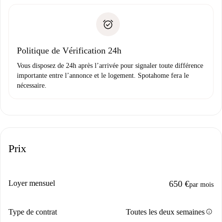
remise des clés, etc.
».
Spotahome transférera le premier paiement au propriétaire
Pièce d’identité ou Passeport
uniquement si aucun problème n'est signalé.
Justificatif de solvabilité
Domiciliation bancaire
Politique de Vérification 24h
Vous disposez de 24h après l’arrivée pour signaler toute différence
importante entre l’annonce et le logement. Spotahome fera le
nécessaire.
Prix
Loyer mensuel
650 €
par mois
info
Type de contrat
Toutes les deux semaines