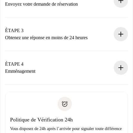
nécessaires.
Envoyez votre demande de réservation
Envoyez les informations essentielles sur votre profil et
votre mode de paiement.
Nous ne vous facturerons rien tant que le propriétaire
ÉTAPE 3
n’aura pas accepté.
Obtenez une réponse en moins de 24 heures
Le propriétaire dispose de 24 heures pour confirmer.
Si accepté, nous vous facturerons et vous mettrons en
contact avec le propriétaire.
ÉTAPE 4
Si refusé : aucun prélèvement et nous vous proposerons
Emménagement
d’autres options.
Accordez avec le propriétaire les détails de votre arrivée,
Documents requis si votre logement est «
Spotahome plus
remise des clés, etc.
».
Spotahome transférera le premier paiement au propriétaire
Pièce d’identité ou Passeport
uniquement si aucun problème n'est signalé.
Justificatif de solvabilité
Domiciliation bancaire
Politique de Vérification 24h
Vous disposez de 24h après l’arrivée pour signaler toute différence