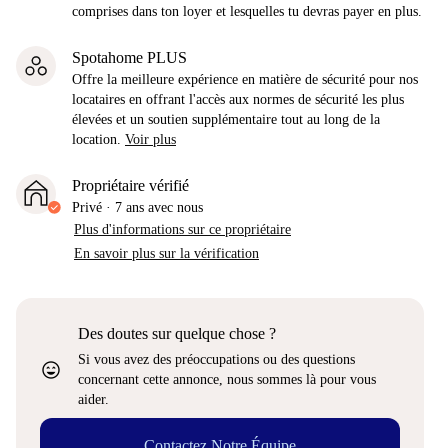
comprises dans ton loyer et lesquelles tu devras payer en plus.
Spotahome PLUS
Offre la meilleure expérience en matière de sécurité pour nos
locataires en offrant l'accès aux normes de sécurité les plus
élevées et un soutien supplémentaire tout au long de la
location.
Voir plus
Propriétaire vérifié
Privé
·
7 ans
avec nous
Plus d'informations sur ce propriétaire
En savoir plus sur la vérification
Des doutes sur quelque chose ?
Si vous avez des préoccupations ou des questions
sentiment_very_satisfied
concernant cette annonce, nous sommes là pour vous
aider.
Contactez Notre Équipe