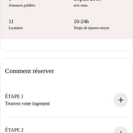
Annonces publiées
avec nous
11
10-24h
Locataires
Temps de réponse moyen
Comment réserver
ÉTAPE 1
Trouvez votre logement
Processus de réservation 100% en ligne.
Logements et Propriétaires vérifiés.
Vous disposez à l’avance de toutes les informations
ÉTAPE 2