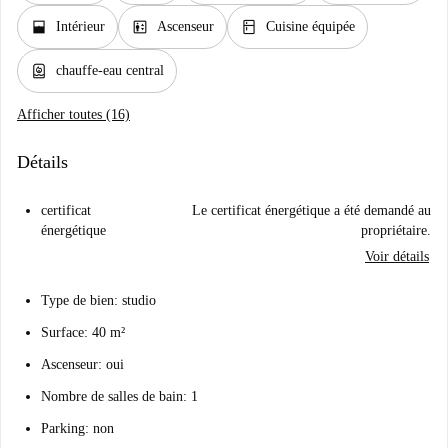
window_open
elevator
kitchen
Intérieur
Ascenseur
Cuisine équipée
water_heater
chauffe-eau central
Afficher toutes (16)
Détails
certificat
Le certificat énergétique a été demandé au
énergétique
propriétaire.
Voir détails
Type de bien: studio
Surface: 40 m²
Ascenseur: oui
Nombre de salles de bain: 1
Parking: non