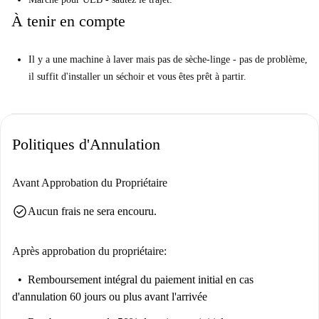
déplacement. Préparez un petit déjeuner rapide et partez en classe.
À tenir en compte
Nous pensons que c'est idéal pour les étudiants. Pourquoi prendre les
transports en commun alors que le campus principal de l'Université
Libre de Bruxelles est accessible à pied?
Il y a une machine à laver mais pas de sèche-linge - pas de problème,
il suffit d'installer un séchoir et vous êtes prêt à partir.
Vos 3 principales raisons de vivre ici:
La disposition ouverte est prête à divertir.
Le décor charmant. J'adore l'éclairage tamisé.
Politiques d'Annulation
Vous pouvez marcher jusqu'à l'ULB en seulement 20 minutes.
Mais vous devez savoir cela ...
Avant Approbation du Propriétaire
Il n'y a pas de Wi-Fi installé dans cet appartement. Libérez-vous de
votre flux Facebook.
check_circle
Aucun frais ne sera encouru.
Notre Homechecker, Mariana, a déclaré:
«J'ai adoré cette propriété. C'est un grand studio avec un mobilier
Après approbation du propriétaire:
flambant neuf. "
Remboursement intégral du paiement initial
en cas
Donnez-le moi directement…
d'annulation 60 jours ou plus avant l'arrivée
Il s'agit d'un élégant studio sur Louis Schmidtlaan, Bruxelles. Il dispose