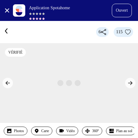
Application Spotahome
Ouvert
6
115
VÉRIFIÉ
Photos
Carte
Vidéo
360º
Plan au sol