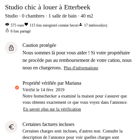
Studio chic à louer à Etterbeek
Studio
0
chambres
1
salle de bain
40
m2
visibility
favorite
person
575
vues
115
fois enregistré comme favori
17
intéressé(es)
ios_share
6
fois partagé
Caution protégée
lock
Nous sommes là pour vous aider ! Si votre propriétaire
ne procède pas au remboursement de votre cation, nous
nous en chargerons.
Plus d'informations
propriété vérifiée par Mariana
Vérifié le
14 févr. 2019
Notre homechecker a examiné la maison pour s'assurer que
vous obtenez exactement ce que vous voyez dans l'annonce.
En savoir plus sur la vérification
Certaines factures incluses
euro
Certaines charges sont incluses, d'autres non. Consulte la
description de l'annonce pour voir quelles charges sont