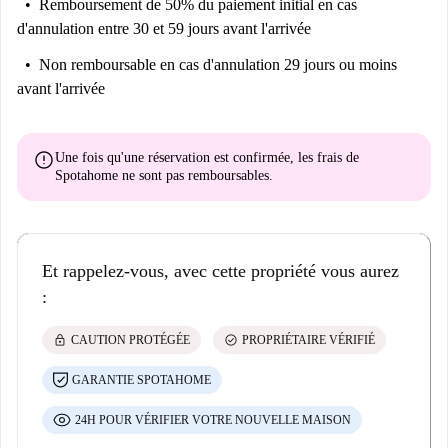
Remboursement de 50% du paiement initial
en cas
d'un salon et d'une chambre combinés, d'une décoration moderne et ULB
d'annulation entre 30 et 59 jours avant l'arrivée
est facilement accessible.
Non remboursable
en cas d'annulation 29 jours ou moins
Nous pensons que cet appartement est parfait pour les jeunes étudiants.
avant l'arrivée
Marre de ces longs trajets mornes? À Etterbeek, vous pouvez marcher
partout et faire un peu de cardio dans le processus.
error
Une fois qu'une réservation est confirmée, les frais de
Spotahome
ne sont pas remboursables
.
Et rappelez-vous, avec cette propriété vous aurez
:
lock
check_circle
CAUTION PROTÉGÉE
PROPRIÉTAIRE VÉRIFIÉ
GARANTIE SPOTAHOME
24H POUR VÉRIFIER VOTRE NOUVELLE MAISON