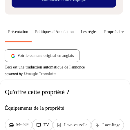
Présentation
Politiques d'Annulation
Les règles
Propriétaire
Voir le contenu original en anglais
Ceci est une traduction automatique de l'annonce
Qu'offre cette propriété ?
Équipements de la propriété
chair
tv
dishwasher_gen
local_laundry_service
Meublé
TV
Lave-vaisselle
Lave-linge