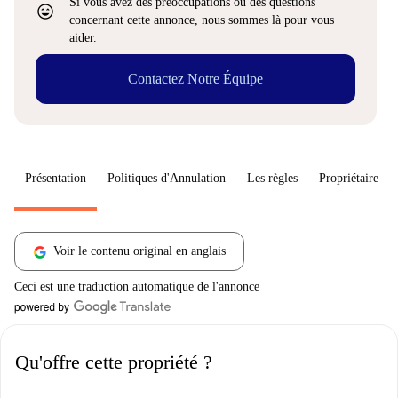
Si vous avez des préoccupations ou des questions
sentiment_very_satisfied
concernant cette annonce, nous sommes là pour vous
aider.
Contactez Notre Équipe
Présentation
Politiques d'Annulation
Les règles
Propriétaire
Voir le contenu original en anglais
Ceci est une traduction automatique de l'annonce
Qu'offre cette propriété ?