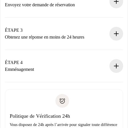
nécessaires.
Envoyez votre demande de réservation
Envoyez les informations essentielles sur votre profil et
votre mode de paiement.
Nous ne vous facturerons rien tant que le propriétaire
ÉTAPE 3
n’aura pas accepté.
Obtenez une réponse en moins de 24 heures
Le propriétaire dispose de 24 heures pour confirmer.
Si accepté, nous vous facturerons et vous mettrons en
contact avec le propriétaire.
ÉTAPE 4
Si refusé : aucun prélèvement et nous vous proposerons
Emménagement
d’autres options.
Accordez avec le propriétaire les détails de votre arrivée,
Documents requis si votre logement est «
Spotahome plus
remise des clés, etc.
».
Spotahome transférera le premier paiement au propriétaire
Pièce d’identité ou Passeport
uniquement si aucun problème n'est signalé.
Justificatif de solvabilité
Domiciliation bancaire
Politique de Vérification 24h
Vous disposez de 24h après l’arrivée pour signaler toute différence