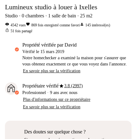
Lumineux studio à louer à Ixelles
Studio
0
chambres
1
salle de bain
25
m2
visibility
favorite
person
4542
vues
869
fois enregistré comme favori
145
intéressé(es)
ios_share
51
fois partagé
propriété vérifiée par David
Vérifié le
15 mars 2019
Notre homechecker a examiné la maison pour s'assurer que
vous obtenez exactement ce que vous voyez dans l'annonce.
En savoir plus sur la vérification
star
Propriétaire vérifié
3.8 (2997)
Professionnel
·
9 ans
avec nous
Plus d'informations sur ce propriétaire
En savoir plus sur la vérification
Des doutes sur quelque chose ?