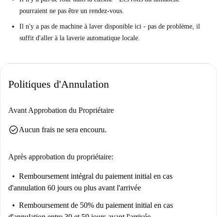
L'emplacement. Une courte promenade du campus.
pourraient ne pas être un rendez-vous.
Mais vous devez savoir ceci ...
Il n'y a pas de machine à laver disponible ici - pas de problème, il
Cet appartement est situé au 5ème étage sans ascenseur. Un peu de
suffit d'aller à la laverie automatique locale.
randonnée, mais très bien pour les fessiers.
Donnez-le-moi directement…
Il s'agit d'un joli studio situé au 5ème étage de la rue Klein-
Politiques d'Annulation
Zwitserlandplein à Bruxelles. Il est abordable et fonctionnel, avec toutes
les bases, y compris une cuisine compacte et équipée.
Avant Approbation du Propriétaire
Nous pensons que cet appartement est idéal pour un étudiant itinérant.
check_circle
Aucun frais ne sera encouru.
Proche du campus, du café et du bar. Votre aventure étudiante à
Bruxelles commence ici.
Après approbation du propriétaire:
Remboursement intégral du paiement initial
en cas
d'annulation 60 jours ou plus avant l'arrivée
Remboursement de 50% du paiement initial
en cas
d'annulation entre 30 et 59 jours avant l'arrivée