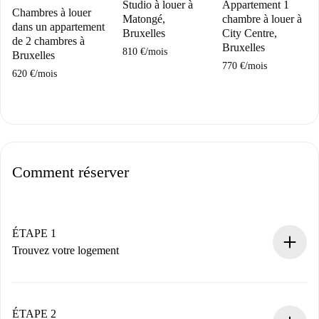
Studio à louer à
Appartement 1
Chambres à louer
Matongé,
chambre à louer à
dans un appartement
Bruxelles
City Centre,
de 2 chambres à
Bruxelles
810 €
/
mois
Bruxelles
770 €
/
mois
620 €
/
mois
Comment réserver
ÉTAPE 1
Trouvez votre logement
Processus de réservation 100% en ligne.
Logements et Propriétaires vérifiés.
Vous disposez à l’avance de toutes les informations
ÉTAPE 2