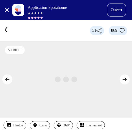
Application Spotahome
Ouvert
51
869
VÉRIFIÉ
Photos
Carte
360º
Plan au sol