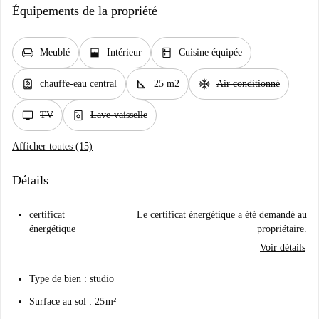
Équipements de la propriété
chair
window_open
kitchen
Meublé
Intérieur
Cuisine équipée
water_heater
square_foot
ac_unit
chauffe-eau central
25 m2
Air conditionné
tv
dishwasher_gen
TV
Lave-vaisselle
Afficher toutes (15)
Détails
certificat
Le certificat énergétique a été demandé au
énergétique
propriétaire.
Voir détails
Type de bien : studio
Surface au sol : 25 m²