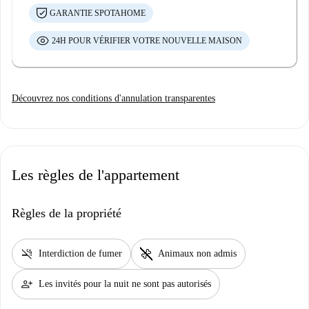
GARANTIE SPOTAHOME
24H POUR VÉRIFIER VOTRE NOUVELLE MAISON
Découvrez nos conditions d'annulation transparentes
Les règles de l'appartement
Règles de la propriété
smoke_free
pet_supplies
Interdiction de fumer
Animaux non admis
person_add
Les invités pour la nuit ne sont pas autorisés