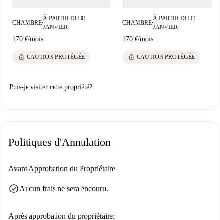
À PARTIR DU 01
À PARTIR DU 01
CHAMBRE
CHAMBRE
■
■
JANVIER
JANVIER
170 €
/
mois
170 €
/
mois
lock
lock
CAUTION PROTÉGÉE
CAUTION PROTÉGÉE
Puis-je visiter cette propriété?
Politiques d'Annulation
Avant Approbation du Propriétaire
check_circle
Aucun frais ne sera encouru.
Après approbation du propriétaire: