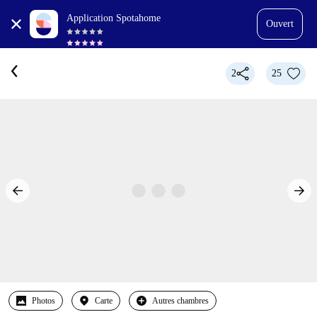
Application Spotahome
Ouvert
2
25
Photos
Carte
Autres chambres