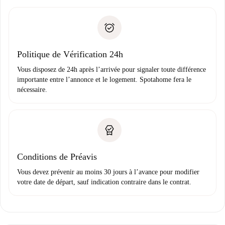
remise des clés, etc.
».
Spotahome transférera le premier paiement au propriétaire
Pièce d’identité ou Passeport
uniquement si aucun problème n'est signalé.
Justificatif de solvabilité
Domiciliation bancaire
Politique de Vérification 24h
Vous disposez de 24h après l’arrivée pour signaler toute différence
importante entre l’annonce et le logement. Spotahome fera le
nécessaire.
Conditions de Préavis
Vous devez prévenir au moins 30 jours à l’avance pour modifier
votre date de départ, sauf indication contraire dans le contrat.