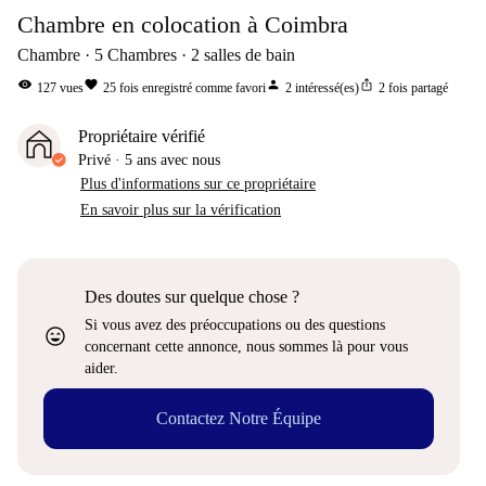
Chambre en colocation à Coimbra
Chambre
5
Chambres
2
salles de bain
visibility
favorite
person
ios_share
127
vues
25
fois enregistré comme favori
2
intéressé(es)
2
fois partagé
Propriétaire vérifié
Privé
·
5 ans
avec nous
Plus d'informations sur ce propriétaire
En savoir plus sur la vérification
Des doutes sur quelque chose ?
Si vous avez des préoccupations ou des questions
sentiment_very_satisfied
concernant cette annonce, nous sommes là pour vous
aider.
Contactez Notre Équipe