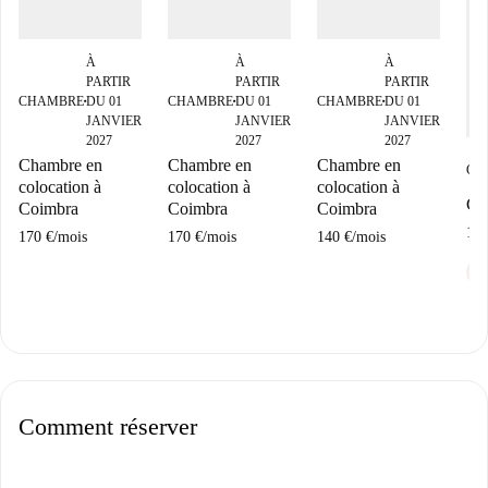
À
À
À
PARTIR
PARTIR
PARTIR
CHAMBRE
DU 01
CHAMBRE
DU 01
CHAMBRE
DU 01
■
■
■
JANVIER
JANVIER
JANVIER
2027
2027
2027
Chambre en
Chambre en
Chambre en
CH
colocation à
colocation à
colocation à
Ch
Coimbra
Coimbra
Coimbra
190
170 €
/
mois
170 €
/
mois
140 €
/
mois
eu
Comment réserver