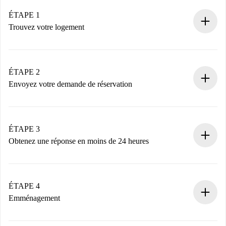
ÉTAPE 1
Trouvez votre logement
Processus de réservation 100% en ligne.
Logements et Propriétaires vérifiés.
Vous disposez à l’avance de toutes les informations
ÉTAPE 2
nécessaires.
Envoyez votre demande de réservation
Envoyez les informations essentielles sur votre profil et
votre mode de paiement.
Nous ne vous facturerons rien tant que le propriétaire
ÉTAPE 3
n’aura pas accepté.
Obtenez une réponse en moins de 24 heures
Le propriétaire dispose de 24 heures pour confirmer.
Si accepté, nous vous facturerons et vous mettrons en
contact avec le propriétaire.
ÉTAPE 4
Si refusé : aucun prélèvement et nous vous proposerons
Emménagement
d’autres options.
Accordez avec le propriétaire les détails de votre arrivée,
Documents requis si votre logement est «
Spotahome plus