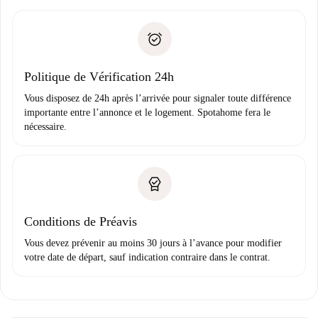
remise des clés, etc.
».
Spotahome transférera le premier paiement au propriétaire
Pièce d’identité ou Passeport
uniquement si aucun problème n'est signalé.
Justificatif de solvabilité
Domiciliation bancaire
Politique de Vérification 24h
Vous disposez de 24h après l’arrivée pour signaler toute différence
importante entre l’annonce et le logement. Spotahome fera le
nécessaire.
Conditions de Préavis
Vous devez prévenir au moins 30 jours à l’avance pour modifier
votre date de départ, sauf indication contraire dans le contrat.