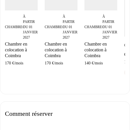
À
À
À
PARTIR
PARTIR
PARTIR
CHAMBRE
DU 01
CHAMBRE
DU 01
CHAMBRE
DU 01
■
■
■
JANVIER
JANVIER
JANVIER
2027
2027
2027
Chambre en
Chambre en
Chambre en
CH
colocation à
colocation à
colocation à
Ch
Coimbra
Coimbra
Coimbra
190
170 €
/
mois
170 €
/
mois
140 €
/
mois
eu
Comment réserver