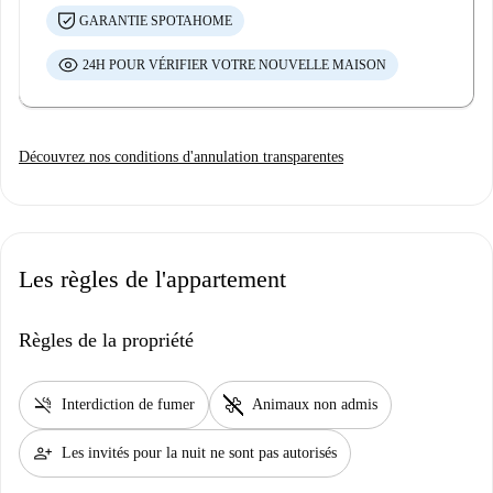
GARANTIE SPOTAHOME
24H POUR VÉRIFIER VOTRE NOUVELLE MAISON
Découvrez nos conditions d'annulation transparentes
Les règles de l'appartement
Règles de la propriété
smoke_free
pet_supplies
Interdiction de fumer
Animaux non admis
person_add
Les invités pour la nuit ne sont pas autorisés