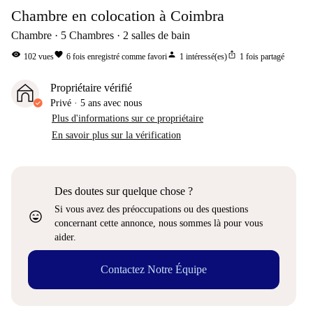
Chambre en colocation à Coimbra
Chambre
5
Chambres
2
salles de bain
visibility
favorite
person
ios_share
102
vues
6
fois enregistré comme favori
1
intéressé(es)
1
fois partagé
Propriétaire vérifié
Privé
·
5 ans
avec nous
Plus d'informations sur ce propriétaire
En savoir plus sur la vérification
Des doutes sur quelque chose ?
Si vous avez des préoccupations ou des questions
sentiment_very_satisfied
concernant cette annonce, nous sommes là pour vous
aider.
Contactez Notre Équipe