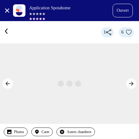
Application Spotahome
Ouvert
1
6
Photos
Carte
Autres chambres