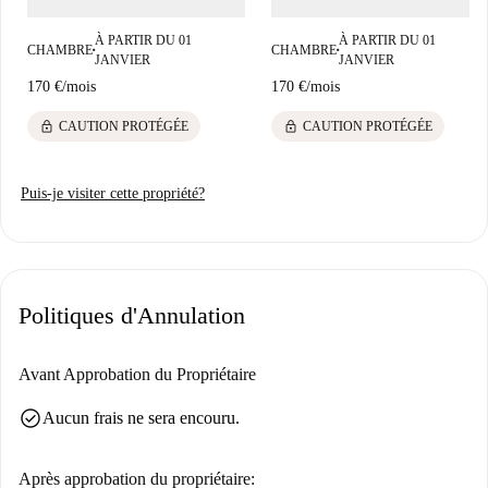
À PARTIR DU 01
À PARTIR DU 01
CHAMBRE
CHAMBRE
■
■
JANVIER
JANVIER
170 €
/
mois
170 €
/
mois
lock
lock
CAUTION PROTÉGÉE
CAUTION PROTÉGÉE
Puis-je visiter cette propriété?
Politiques d'Annulation
Avant Approbation du Propriétaire
check_circle
Aucun frais ne sera encouru.
Après approbation du propriétaire: