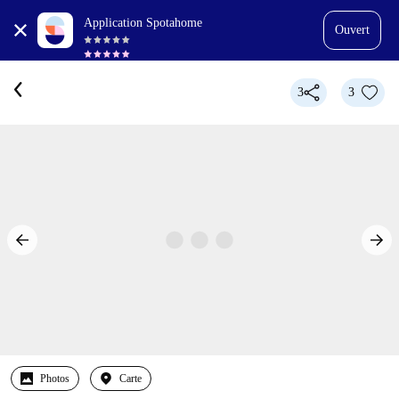
Application Spotahome
Ouvert
3
3
Photos
Carte