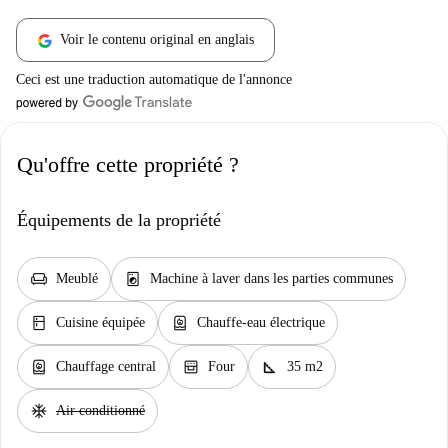
Voir le contenu original en anglais
Ceci est une traduction automatique de l'annonce
Qu'offre cette propriété ?
Équipements de la propriété
chair
local_laundry_service
Meublé
Machine à laver dans les parties communes
kitchen
water_heater
Cuisine équipée
Chauffe-eau électrique
water_heater
oven_gen
square_foot
Chauffage central
Four
35 m2
ac_unit
Air conditionné