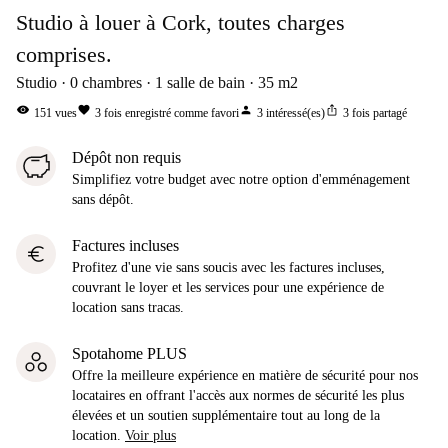
Studio à louer à Cork, toutes charges
comprises.
Studio
0
chambres
1
salle de bain
35
m2
visibility
favorite
person
ios_share
151
vues
3
fois enregistré comme favori
3
intéressé(es)
3
fois partagé
Dépôt non requis
Simplifiez votre budget avec notre option d'emménagement
sans dépôt.
Factures incluses
euro
Profitez d'une vie sans soucis avec les factures incluses,
couvrant le loyer et les services pour une expérience de
location sans tracas.
Spotahome PLUS
Offre la meilleure expérience en matière de sécurité pour nos
locataires en offrant l'accès aux normes de sécurité les plus
élevées et un soutien supplémentaire tout au long de la
location.
Voir plus