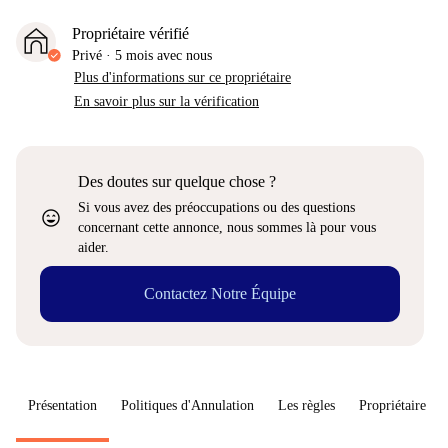
Propriétaire vérifié
Privé
·
5 mois
avec nous
Plus d'informations sur ce propriétaire
En savoir plus sur la vérification
Des doutes sur quelque chose ?
Si vous avez des préoccupations ou des questions
sentiment_very_satisfied
concernant cette annonce, nous sommes là pour vous
aider.
Contactez Notre Équipe
Présentation
Politiques d'Annulation
Les règles
Propriétaire