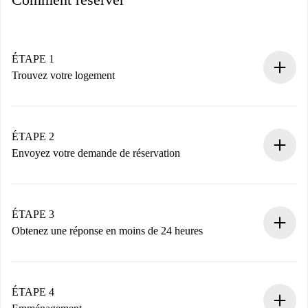
ÉTAPE 1
Trouvez votre logement
Processus de réservation 100% en ligne.
Logements et Propriétaires vérifiés.
Vous disposez à l’avance de toutes les informations
ÉTAPE 2
nécessaires.
Envoyez votre demande de réservation
Envoyez les informations essentielles sur votre profil et
votre mode de paiement.
Nous ne vous facturerons rien tant que le propriétaire
ÉTAPE 3
n’aura pas accepté.
Obtenez une réponse en moins de 24 heures
Le propriétaire dispose de 24 heures pour confirmer.
Si accepté, nous vous facturerons et vous mettrons en
contact avec le propriétaire.
ÉTAPE 4
Si refusé : aucun prélèvement et nous vous proposerons