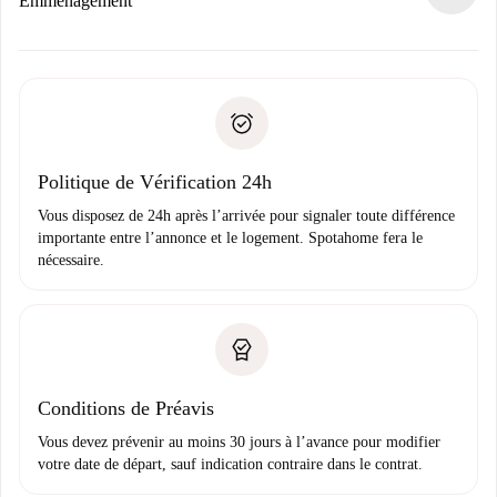
Emménagement
d’autres options.
Accordez avec le propriétaire les détails de votre arrivée,
Documents requis si votre logement est «
Spotahome plus
remise des clés, etc.
».
Spotahome transférera le premier paiement au propriétaire
Pièce d’identité ou Passeport
uniquement si aucun problème n'est signalé.
Justificatif de solvabilité
Domiciliation bancaire
Politique de Vérification 24h
Vous disposez de 24h après l’arrivée pour signaler toute différence
importante entre l’annonce et le logement. Spotahome fera le
nécessaire.
Conditions de Préavis
Vous devez prévenir au moins 30 jours à l’avance pour modifier
votre date de départ, sauf indication contraire dans le contrat.