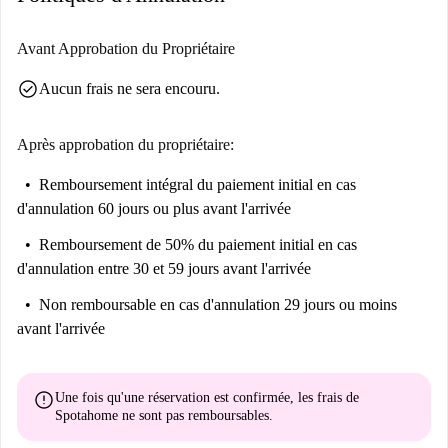
attractions telles que le Monument national et le Marché anglais,
accessibles à pied depuis votre nouveau logement. Profitez pleinement de
Avant Approbation du Propriétaire
tout ce que Cork a à offrir grâce à cette location idéalement située.
check_circle
Aucun frais ne sera encouru.
Après approbation du propriétaire:
Remboursement intégral du paiement initial
en cas
d'annulation 60 jours ou plus avant l'arrivée
Remboursement de 50% du paiement initial
en cas
d'annulation entre 30 et 59 jours avant l'arrivée
Non remboursable
en cas d'annulation 29 jours ou moins
avant l'arrivée
error
Une fois qu'une réservation est confirmée, les frais de
Spotahome
ne sont pas remboursables
.