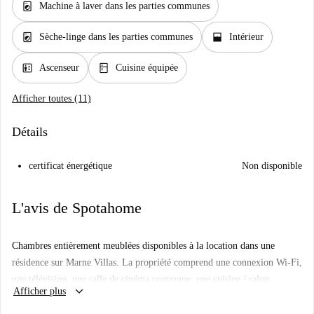
local_laundry_service
Machine à laver dans les parties communes
local_laundry_service
window_open
Sèche-linge dans les parties communes
Intérieur
elevator
kitchen
Ascenseur
Cuisine équipée
Afficher toutes (11)
Détails
certificat énergétique
Non disponible
L'avis de Spotahome
Chambres entièrement meublées disponibles à la location dans une
résidence sur Marne Villas. La propriété comprend une connexion Wi-Fi,
une télévision, une salle de cinéma commune, une cuisine / salon
keyboard_arrow_down
Afficher plus
commun, un jardin commun, un service de blanchisserie commun
(moyennant des frais supplémentaires) et une salle de sport commune.