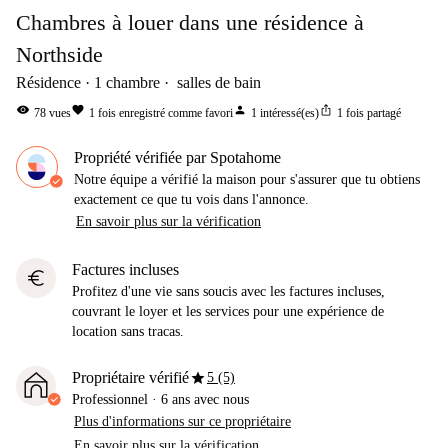
Chambres à louer dans une résidence à
Northside
Résidence
1
chambre
salles de bain
visibility
favorite
person
ios_share
78
vues
1
fois enregistré comme favori
1
intéressé(es)
1
fois partagé
Propriété vérifiée par Spotahome
Notre équipe a vérifié la maison pour s'assurer que tu obtiens
exactement ce que tu vois dans l'annonce.
En savoir plus sur la vérification
Factures incluses
euro
Profitez d'une vie sans soucis avec les factures incluses,
couvrant le loyer et les services pour une expérience de
location sans tracas.
star
Propriétaire vérifié
5 (5)
Professionnel
·
6 ans
avec nous
Plus d'informations sur ce propriétaire
En savoir plus sur la vérification