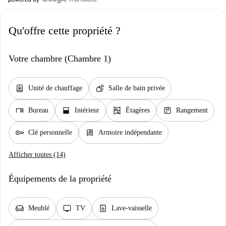
Qu'offre cette propriété ?
Votre chambre (Chambre 1)
water_heater
soap
Unité de chauffage
Salle de bain privée
desk
window_open
shelves
package
Bureau
Intérieur
Étagères
Rangement
key
dresser
Clé personnelle
Armoire indépendante
Afficher toutes (14)
Équipements de la propriété
chair
tv
dishwasher_gen
Meublé
TV
Lave-vaisselle