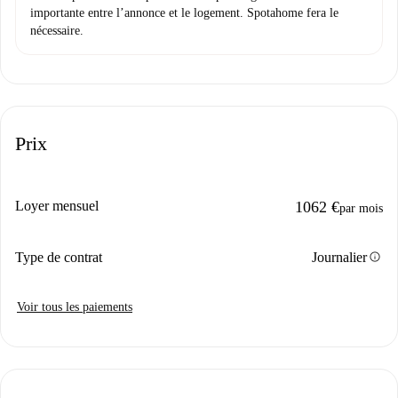
importante entre l’annonce et le logement. Spotahome fera le
nécessaire.
Prix
Loyer mensuel
1062 €
par mois
info
Type de contrat
Journalier
Voir tous les paiements