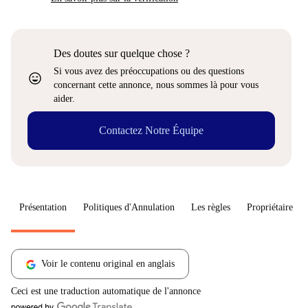
Des doutes sur quelque chose ?
Si vous avez des préoccupations ou des questions
sentiment_very_satisfied
concernant cette annonce, nous sommes là pour vous
aider.
Contactez Notre Équipe
Présentation
Politiques d'Annulation
Les règles
Propriétaire
Voir le contenu original en anglais
Ceci est une traduction automatique de l'annonce