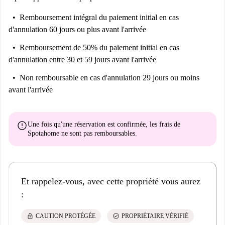
Ascenseur:
Oui
Remboursement intégral du paiement initial
en cas
Wifi inclus
: Oui
d'annulation 60 jours ou plus avant l'arrivée
Remboursement de 50% du paiement initial
en cas
d'annulation entre 30 et 59 jours avant l'arrivée
Non remboursable
en cas d'annulation 29 jours ou moins
avant l'arrivée
error
Une fois qu'une réservation est confirmée, les frais de
Spotahome
ne sont pas remboursables
.
Et rappelez-vous, avec cette propriété vous aurez
:
lock
check_circle
CAUTION PROTÉGÉE
PROPRIÉTAIRE VÉRIFIÉ