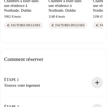
Chambres à louer dans
Chambre à louer dans
Chambre 
une résidence à
une résidence à
une résid
Northside, Dublin
Northside, Dublin
Northsid
1062 €
/
mois
1148 €
/
mois
1196 €
/
mo
euro
euro
euro
FACTURES INCLUSES
FACTURES INCLUSES
FACT
Comment réserver
ÉTAPE 1
Trouvez votre logement
Processus de réservation 100% en ligne.
Logements et Propriétaires vérifiés.
Vous disposez à l’avance de toutes les informations
ÉTAPE 2