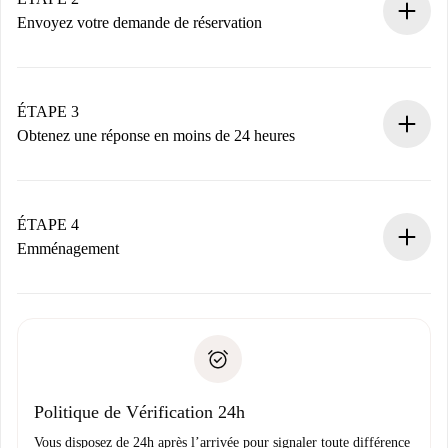
nécessaires.
Envoyez votre demande de réservation
Envoyez les informations essentielles sur votre profil et
votre mode de paiement.
Nous ne vous facturerons rien tant que le propriétaire
ÉTAPE 3
n’aura pas accepté.
Obtenez une réponse en moins de 24 heures
Le propriétaire dispose de 24 heures pour confirmer.
Si accepté, nous vous facturerons et vous mettrons en
contact avec le propriétaire.
ÉTAPE 4
Si refusé : aucun prélèvement et nous vous proposerons
Emménagement
d’autres options.
Accordez avec le propriétaire les détails de votre arrivée,
Documents requis si votre logement est «
Spotahome plus
remise des clés, etc.
».
Spotahome transférera le premier paiement au propriétaire
Pièce d’identité ou Passeport
uniquement si aucun problème n'est signalé.
Justificatif de solvabilité
Domiciliation bancaire
Politique de Vérification 24h
Vous disposez de 24h après l’arrivée pour signaler toute différence