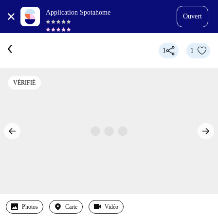
Application Spotahome
Ouvert
1
1
VÉRIFIÉ
Photos
Carte
Vidéo