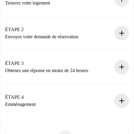
Trouvez votre logement
Processus de réservation 100% en ligne.
Logements et Propriétaires vérifiés.
Vous disposez à l’avance de toutes les informations
ÉTAPE 2
nécessaires.
Envoyez votre demande de réservation
Envoyez les informations essentielles sur votre profil et
votre mode de paiement.
Nous ne vous facturerons rien tant que le propriétaire
ÉTAPE 3
n’aura pas accepté.
Obtenez une réponse en moins de 24 heures
Le propriétaire dispose de 24 heures pour confirmer.
Si accepté, nous vous facturerons et vous mettrons en
contact avec le propriétaire.
ÉTAPE 4
Si refusé : aucun prélèvement et nous vous proposerons
Emménagement
d’autres options.
Accordez avec le propriétaire les détails de votre arrivée,
Documents requis si votre logement est «
Spotahome plus
remise des clés, etc.
».
Spotahome transférera le premier paiement au propriétaire
Pièce d’identité ou Passeport