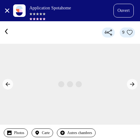
Application Spotahome
Ouvert
4
9
Photos
Carte
Autres chambres