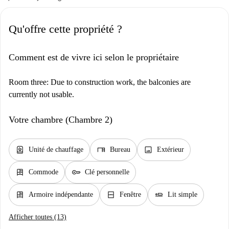
Qu'offre cette propriété ?
Comment est de vivre ici selon le propriétaire
Room three: Due to construction work, the balconies are
currently not usable.
Votre chambre (Chambre 2)
water_heater
desk
image
Unité de chauffage
Bureau
Extérieur
dresser
key
Commode
Clé personnelle
dresser
window_closed
airline_seat_flat
Armoire indépendante
Fenêtre
Lit simple
Afficher toutes (13)