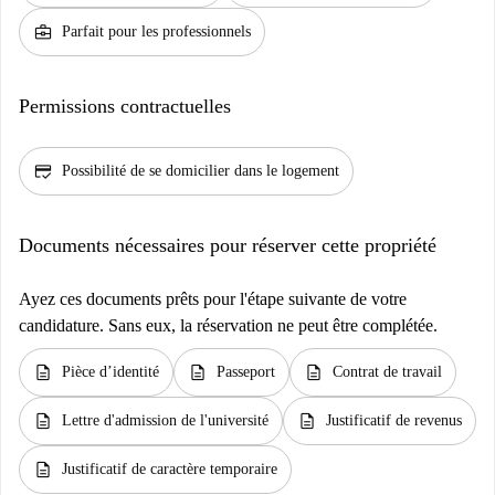
business_center
Parfait pour les professionnels
Permissions contractuelles
credit_score
Possibilité de se domicilier dans le logement
Documents nécessaires pour réserver cette propriété
Ayez ces documents prêts pour l'étape suivante de votre
candidature. Sans eux, la réservation ne peut être complétée.
description
description
description
Pièce d’identité
Passeport
Contrat de travail
description
description
Lettre d'admission de l'université
Justificatif de revenus
description
Justificatif de caractère temporaire