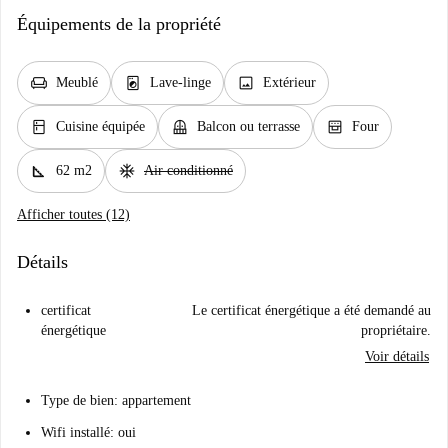
Équipements de la propriété
chair
local_laundry_service
image
Meublé
Lave-linge
Extérieur
kitchen
balcony
oven_gen
Cuisine équipée
Balcon ou terrasse
Four
square_foot
ac_unit
62 m2
Air conditionné
Afficher toutes (12)
Détails
certificat
Le certificat énergétique a été demandé au
énergétique
propriétaire.
Voir détails
Type de bien: appartement
Wifi installé: oui