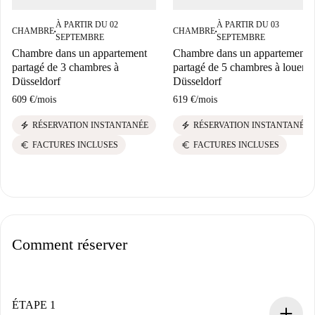
À PARTIR DU 02
À PARTIR DU 03
CHAMBRE
CHAMBRE
■
■
SEPTEMBRE
SEPTEMBRE
Chambre dans un appartement
Chambre dans un appartement
partagé de 3 chambres à
partagé de 5 chambres à louer à
Düsseldorf
Düsseldorf
609 €
/
mois
619 €
/
mois
electric_bolt
electric_bolt
RÉSERVATION INSTANTANÉE
RÉSERVATION INSTANTANÉE
euro
euro
FACTURES INCLUSES
FACTURES INCLUSES
Comment réserver
ÉTAPE 1