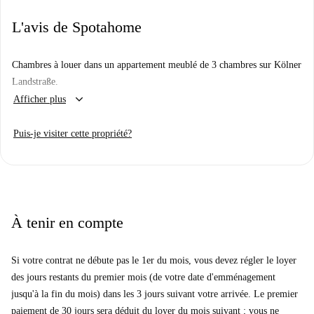
L'avis de Spotahome
Chambres à louer dans un appartement meublé de 3 chambres sur Kölner
Landstraße.
keyboard_arrow_down
Afficher plus
Puis-je visiter cette propriété?
À tenir en compte
Si votre contrat ne débute pas le 1er du mois, vous devez régler le loyer
des jours restants du premier mois (de votre date d'emménagement
jusqu'à la fin du mois) dans les 3 jours suivant votre arrivée. Le premier
paiement de 30 jours sera déduit du loyer du mois suivant ; vous ne