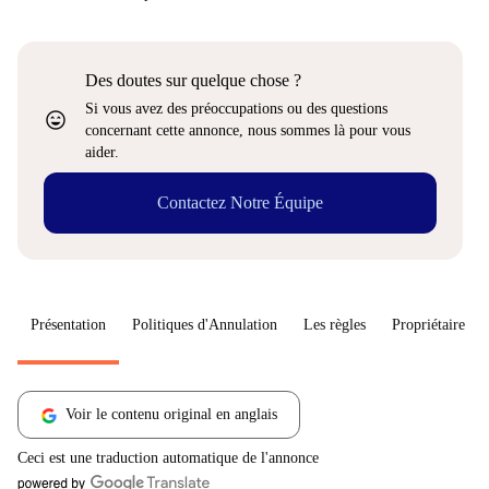
Des doutes sur quelque chose ?
Si vous avez des préoccupations ou des questions
sentiment_very_satisfied
concernant cette annonce, nous sommes là pour vous
aider.
Contactez Notre Équipe
Présentation
Politiques d'Annulation
Les règles
Propriétaire
Voir le contenu original en anglais
Ceci est une traduction automatique de l'annonce