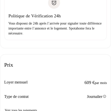
uniquement si aucun problème n'est signalé.
Justificatif de solvabilité
Domiciliation bancaire
Politique de Vérification 24h
Vous disposez de 24h après l’arrivée pour signaler toute différence
importante entre l’annonce et le logement. Spotahome fera le
nécessaire.
Prix
Loyer mensuel
609 €
par mois
info
Type de contrat
Journalier
Voir tous les paiements