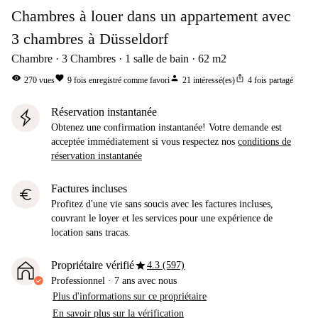
Chambres à louer dans un appartement avec
3 chambres à Düsseldorf
Chambre
3
Chambres
1
salle de bain
62
m2
visibility
favorite
person
ios_share
270
vues
9
fois enregistré comme favori
21
intéressé(es)
4
fois partagé
Réservation instantanée
Obtenez une confirmation instantanée! Votre demande est
acceptée immédiatement si vous respectez nos
conditions de
réservation instantanée
Factures incluses
euro
Profitez d'une vie sans soucis avec les factures incluses,
couvrant le loyer et les services pour une expérience de
location sans tracas.
star
Propriétaire vérifié
4.3 (597)
Professionnel
·
7 ans
avec nous
Plus d'informations sur ce propriétaire
En savoir plus sur la vérification