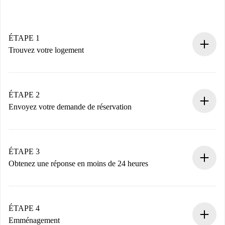
ÉTAPE 1
Trouvez votre logement
Processus de réservation 100% en ligne.
Logements et Propriétaires vérifiés.
Vous disposez à l’avance de toutes les informations
ÉTAPE 2
nécessaires.
Envoyez votre demande de réservation
Envoyez les informations essentielles sur votre profil et
votre mode de paiement.
Nous ne vous facturerons rien tant que le propriétaire
ÉTAPE 3
n’aura pas accepté.
Obtenez une réponse en moins de 24 heures
Le propriétaire dispose de 24 heures pour confirmer.
Si accepté, nous vous facturerons et vous mettrons en
contact avec le propriétaire.
ÉTAPE 4
Si refusé : aucun prélèvement et nous vous proposerons
Emménagement