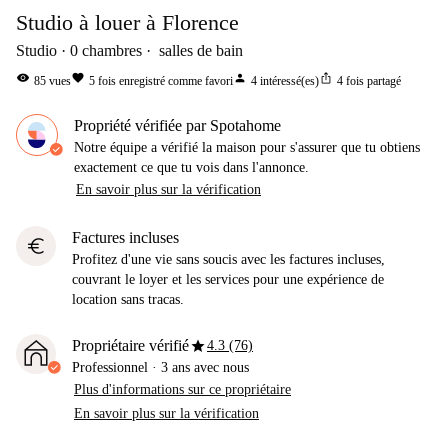
Studio à louer à Florence
Studio
0
chambres
salles de bain
visibility
favorite
person
ios_share
85
vues
5
fois enregistré comme favori
4
intéressé(es)
4
fois partagé
Propriété vérifiée par Spotahome
Notre équipe a vérifié la maison pour s'assurer que tu obtiens
exactement ce que tu vois dans l'annonce.
En savoir plus sur la vérification
Factures incluses
euro
Profitez d'une vie sans soucis avec les factures incluses,
couvrant le loyer et les services pour une expérience de
location sans tracas.
star
Propriétaire vérifié
4.3 (76)
Professionnel
·
3 ans
avec nous
Plus d'informations sur ce propriétaire
En savoir plus sur la vérification