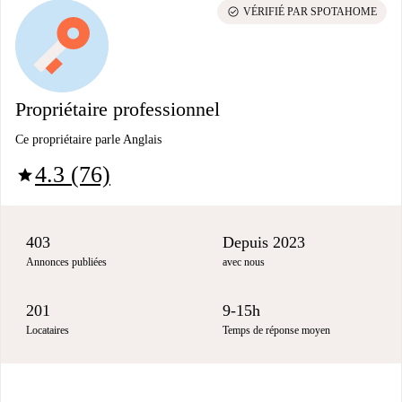
check_circle
VÉRIFIÉ PAR SPOTAHOME
Propriétaire professionnel
Ce propriétaire parle Anglais
4.3 (76)
star
403
Depuis 2023
Annonces publiées
avec nous
201
9-15h
Locataires
Temps de réponse moyen