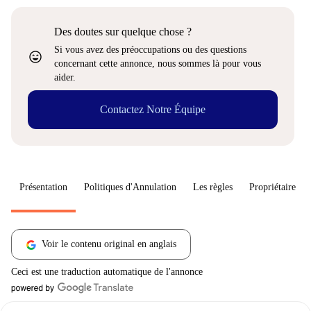
Des doutes sur quelque chose ?
Si vous avez des préoccupations ou des questions
sentiment_very_satisfied
concernant cette annonce, nous sommes là pour vous
aider.
Contactez Notre Équipe
Présentation
Politiques d'Annulation
Les règles
Propriétaire
Voir le contenu original en anglais
Ceci est une traduction automatique de l'annonce