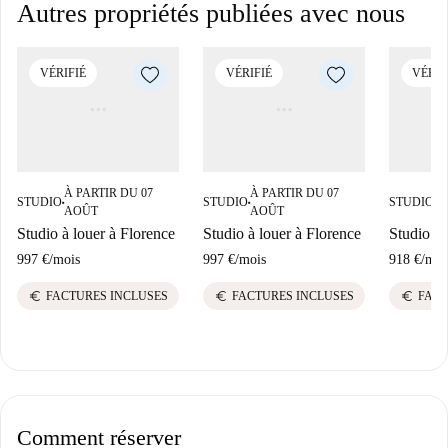
Autres propriétés publiées avec nous
VÉRIFIÉ
VÉRIFIÉ
VÉRIF
À PARTIR DU 07
À PARTIR DU 07
À
STUDIO
STUDIO
STUDIO
■
■
■
AOÛT
AOÛT
A
Studio à louer à Florence
Studio à louer à Florence
Studio à 
997 €
/
mois
997 €
/
mois
918 €
/
moi
euro
euro
euro
FACTURES INCLUSES
FACTURES INCLUSES
FACT
Comment réserver