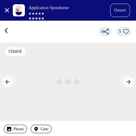
Application Spotahome
Ouvert
4
5
VÉRIFIÉ
Photos
Carte