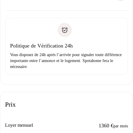
d’autres options.
Accordez avec le propriétaire les détails de votre arrivée,
Documents requis si votre logement est «
Spotahome plus
remise des clés, etc.
».
Spotahome transférera le premier paiement au propriétaire
Pièce d’identité ou Passeport
uniquement si aucun problème n'est signalé.
Justificatif de solvabilité
Domiciliation bancaire
Politique de Vérification 24h
Vous disposez de 24h après l’arrivée pour signaler toute différence
importante entre l’annonce et le logement. Spotahome fera le
nécessaire.
Prix
Loyer mensuel
1360 €
par mois