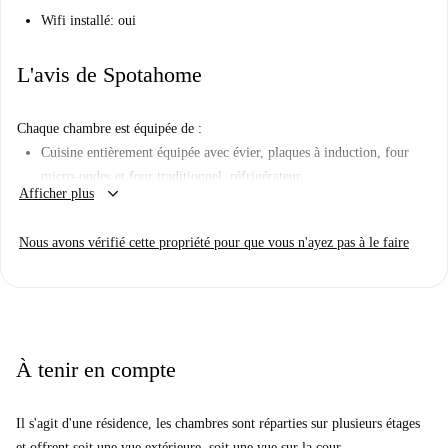
Wifi installé: oui
L'avis de Spotahome
Chaque chambre est équipée de :
Cuisine entièrement équipée avec évier, plaques à induction, four
micro-ondes et four traditionnel, réfrigérateur.
keyboard_arrow_down
Afficher plus
Lit de 120 cm.
Coin bureau avec bureau et chaise.
Nous avons vérifié cette propriété pour que vous n'ayez pas à le faire
Étagères, garde-robe et armoires de cuisine.
Salle de bain avec douche.
Chauffage/refroidissement centralisé avec contrôle de la température
dans la pièce par thermostat.
À tenir en compte
Factures de services publics tout compris : le prix mensuel indiqué
Il s'agit d'une résidence, les chambres sont réparties sur plusieurs étages
comprend tous les services publics et l'utilisation de tous les espaces
et offrent soit une vue extérieure, soit une vue sur la cour.