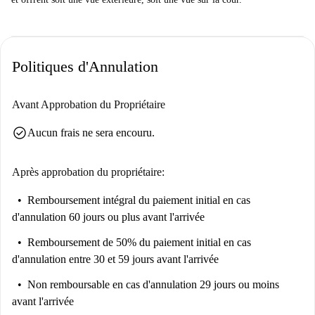
communs. Le seul coût exclu concerne l'utilisation des machines à
laver/sèche-linge.
WiFi : Jusqu'à 250 Mbit/s sans zones mortes dans le bâtiment.
Politiques d'Annulation
Nettoyage de la chambre : Chambre soigneusement nettoyée deux
fois par mois. Possibilité de demander un ménage supplémentaire
Avant Approbation du Propriétaire
moyennant un supplément.
check_circle
Sécurité : Caméras en circuit fermé dans tout l'établissement, équipe
Aucun frais ne sera encouru.
de gestion et de maintenance sur place 24h/24.
Espaces communs : de nombreux espaces partagés disponibles pour
Après approbation du propriétaire:
favoriser l'interaction communautaire : salle de sport, piscine,
Remboursement intégral du paiement initial
en cas
cuisine commune pour les petits événements des résidents, zones
d'annulation 60 jours ou plus avant l'arrivée
d'étude, zones de détente. Maintenance sur site : Équipe toujours
présente pour résoudre rapidement tout problème dans les chambres
Remboursement de 50% du paiement initial
en cas
et les espaces communs.
d'annulation entre 30 et 59 jours avant l'arrivée
Non remboursable
en cas d'annulation 29 jours ou moins
avant l'arrivée