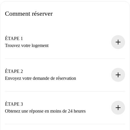
Comment réserver
ÉTAPE 1
Trouvez votre logement
Processus de réservation 100% en ligne.
Logements et Propriétaires vérifiés.
Vous disposez à l’avance de toutes les informations
ÉTAPE 2
nécessaires.
Envoyez votre demande de réservation
Envoyez les informations essentielles sur votre profil et
votre mode de paiement.
Nous ne vous facturerons rien tant que le propriétaire
ÉTAPE 3
n’aura pas accepté.
Obtenez une réponse en moins de 24 heures
Le propriétaire dispose de 24 heures pour confirmer.
Si accepté, nous vous facturerons et vous mettrons en