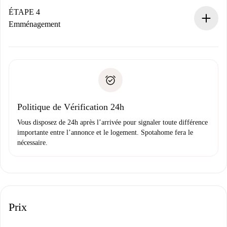
contact avec le propriétaire.
ÉTAPE 4
Si refusé : aucun prélèvement et nous vous proposerons
Emménagement
d’autres options.
Accordez avec le propriétaire les détails de votre arrivée,
Documents requis si votre logement est «
Spotahome plus
remise des clés, etc.
».
Spotahome transférera le premier paiement au propriétaire
Pièce d’identité ou Passeport
uniquement si aucun problème n'est signalé.
Justificatif de solvabilité
Domiciliation bancaire
Politique de Vérification 24h
Vous disposez de 24h après l’arrivée pour signaler toute différence
importante entre l’annonce et le logement. Spotahome fera le
nécessaire.
Prix