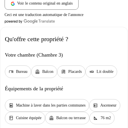
Voir le contenu original en anglais
Ceci est une traduction automatique de l'annonce
Qu'offre cette propriété ?
Votre chambre (Chambre 3)
desk
balcony
dresser
airline_seat_flat
Bureau
Balcon
Placards
Lit double
Équipements de la propriété
local_laundry_service
elevator
Machine à laver dans les parties communes
Ascenseur
kitchen
balcony
square_foot
Cuisine équipée
Balcon ou terrasse
76 m2