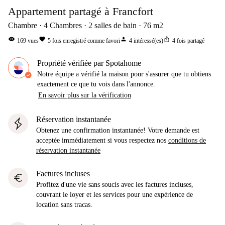
Appartement partagé à Francfort
Chambre
4
Chambres
2
salles de bain
76
m2
visibility
favorite
person
ios_share
169
vues
5
fois enregistré comme favori
4
intéressé(es)
4
fois partagé
Propriété vérifiée par Spotahome
Notre équipe a vérifié la maison pour s'assurer que tu obtiens
exactement ce que tu vois dans l'annonce.
En savoir plus sur la vérification
Réservation instantanée
Obtenez une confirmation instantanée! Votre demande est
acceptée immédiatement si vous respectez nos
conditions de
réservation instantanée
Factures incluses
euro
Profitez d'une vie sans soucis avec les factures incluses,
couvrant le loyer et les services pour une expérience de
location sans tracas.