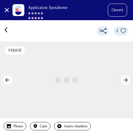
Application Spotahome
Ouvert
3
2
VÉRIFIÉ
Photos
Carte
Autres chambres