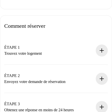
Comment réserver
ÉTAPE 1
Trouvez votre logement
Processus de réservation 100% en ligne.
Logements et Propriétaires vérifiés.
Vous disposez à l’avance de toutes les informations
ÉTAPE 2
nécessaires.
Envoyez votre demande de réservation
Envoyez les informations essentielles sur votre profil et
votre mode de paiement.
Nous ne vous facturerons rien tant que le propriétaire
ÉTAPE 3
n’aura pas accepté.
Obtenez une réponse en moins de 24 heures