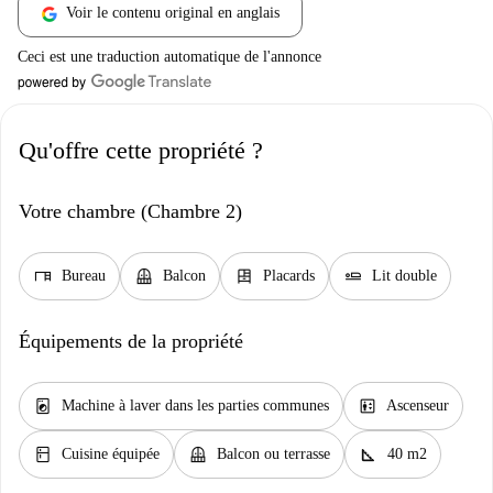
Voir le contenu original en anglais
Ceci est une traduction automatique de l'annonce
Qu'offre cette propriété ?
Votre chambre (Chambre 2)
desk
balcony
dresser
airline_seat_flat
Bureau
Balcon
Placards
Lit double
Équipements de la propriété
local_laundry_service
elevator
Machine à laver dans les parties communes
Ascenseur
kitchen
balcony
square_foot
Cuisine équipée
Balcon ou terrasse
40 m2