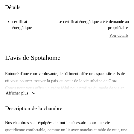
Détails
certificat
Le certificat énergétique a été demandé au
énergétique
propriétaire.
Voir détails
L'avis de Spotahome
Entouré d'une cour verdoyante, le bâtiment offre un espace sûr et isolé
où vous pourrez trouver la paix au cœur de la vie urbaine de Graz.
Conçu pour vous offrir un cadre idéal pour profiter du mode de vie en
keyboard_arrow_down
Afficher plus
colocation et intégrer la communauté Habyt, il comprend quatre espaces
communs. Certains disposent de cuisines, d'autres d'un coin salon avec
Description de la chambre
canapés, fauteuils, salle à manger, etc. Vous pourrez y passer du temps
avec vos colocataires ou simplement vous détendre dans nos espaces
Nos chambres sont équipées de tout le nécessaire pour une vie
magnifiquement conçus. Conformément à nos efforts en matière de
quotidienne confortable, comme un lit avec matelas et table de nuit, une
développement durable, le bâtiment est éclairé par des LED à faible