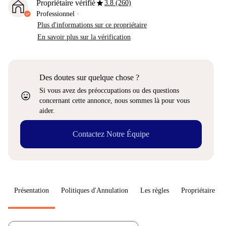
star
Propriétaire vérifié
3.8 (260)
Professionnel
·
Plus d'informations sur ce propriétaire
En savoir plus sur la vérification
Des doutes sur quelque chose ?
Si vous avez des préoccupations ou des questions
sentiment_very_satisfied
concernant cette annonce, nous sommes là pour vous
aider.
Contactez Notre Équipe
Présentation
Politiques d'Annulation
Les règles
Propriétaire