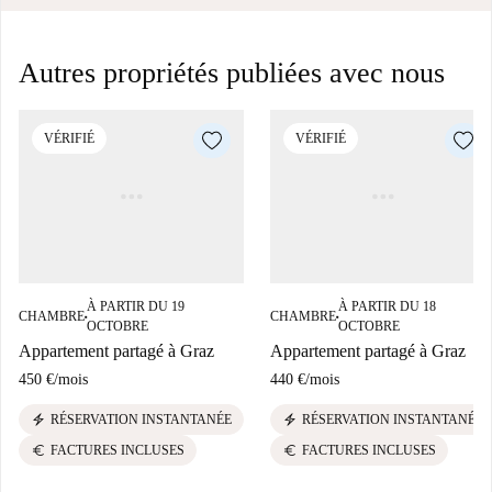
Autres propriétés publiées avec nous
VÉRIFIÉ
VÉRIFIÉ
À PARTIR DU 19
À PARTIR DU 18
CHAMBRE
CHAMBRE
■
■
OCTOBRE
OCTOBRE
Appartement partagé à Graz
Appartement partagé à Graz
450 €
/
mois
440 €
/
mois
electric_bolt
electric_bolt
RÉSERVATION INSTANTANÉE
RÉSERVATION INSTANTANÉE
euro
euro
FACTURES INCLUSES
FACTURES INCLUSES