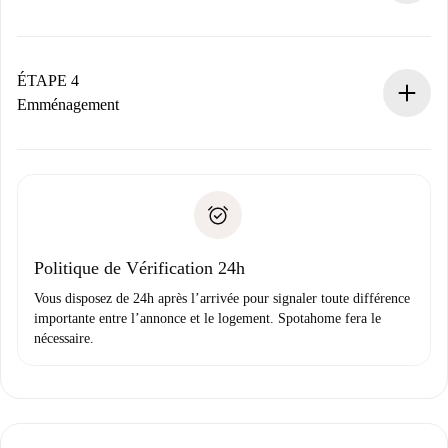
Le propriétaire dispose de 24 heures pour confirmer.
Si accepté, nous vous facturerons et vous mettrons en
contact avec le propriétaire.
ÉTAPE 4
Si refusé : aucun prélèvement et nous vous proposerons
Emménagement
d’autres options.
Accordez avec le propriétaire les détails de votre arrivée,
Documents requis si votre logement est «
Spotahome plus
remise des clés, etc.
».
Spotahome transférera le premier paiement au propriétaire
Pièce d’identité ou Passeport
uniquement si aucun problème n'est signalé.
Justificatif de solvabilité
Domiciliation bancaire
Politique de Vérification 24h
Vous disposez de 24h après l’arrivée pour signaler toute différence
importante entre l’annonce et le logement. Spotahome fera le
nécessaire.