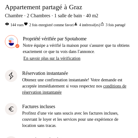
Appartement partagé à Graz
Chambre
2
Chambres
1
salle de bain
40
m2
visibility
favorite
person
ios_share
144
vues
2
fois enregistré comme favori
4
intéressé(es)
3
fois partagé
Propriété vérifiée par Spotahome
Notre équipe a vérifié la maison pour s'assurer que tu obtiens
exactement ce que tu vois dans l'annonce.
En savoir plus sur la vérification
Réservation instantanée
Obtenez une confirmation instantanée! Votre demande est
acceptée immédiatement si vous respectez nos
conditions de
réservation instantanée
Factures incluses
euro
Profitez d'une vie sans soucis avec les factures incluses,
couvrant le loyer et les services pour une expérience de
location sans tracas.