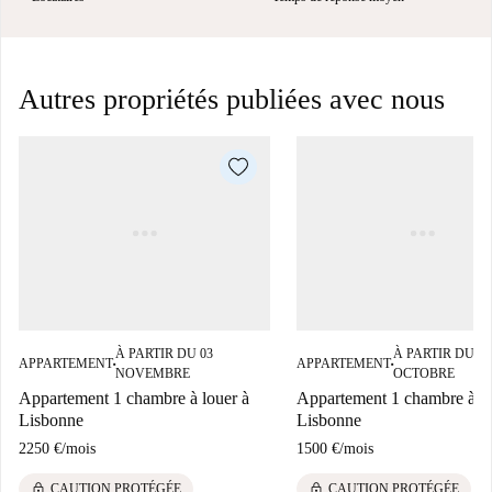
Autres propriétés publiées avec nous
À PARTIR DU 03
À PARTIR DU 14
APPARTEMENT
APPARTEMENT
■
■
NOVEMBRE
OCTOBRE
Appartement 1 chambre à louer à
Appartement 1 chambre à lo
Lisbonne
Lisbonne
2250 €
/
mois
1500 €
/
mois
lock
lock
CAUTION PROTÉGÉE
CAUTION PROTÉGÉE