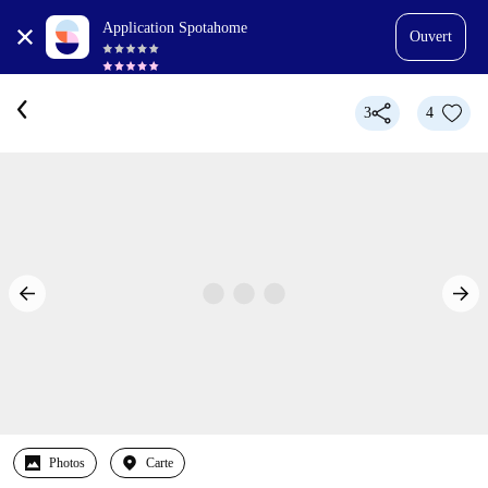
Application Spotahome
Ouvert
3
4
Photos
Carte