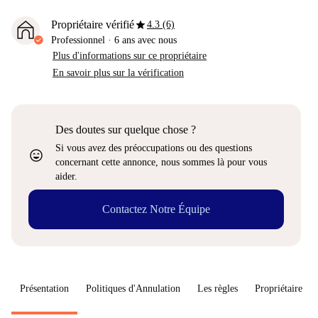
star
Propriétaire vérifié
4.3 (6)
Professionnel
·
6 ans
avec nous
Plus d'informations sur ce propriétaire
En savoir plus sur la vérification
Des doutes sur quelque chose ?
Si vous avez des préoccupations ou des questions
sentiment_very_satisfied
concernant cette annonce, nous sommes là pour vous
aider.
Contactez Notre Équipe
Présentation
Politiques d'Annulation
Les règles
Propriétaire