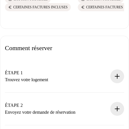
euro
euro
CERTAINES FACTURES INCLUSES
CERTAINES FACTURES IN
Comment réserver
ÉTAPE 1
Trouvez votre logement
Processus de réservation 100% en ligne.
Logements et Propriétaires vérifiés.
Vous disposez à l’avance de toutes les informations
ÉTAPE 2
nécessaires.
Envoyez votre demande de réservation
Envoyez les informations essentielles sur votre profil et