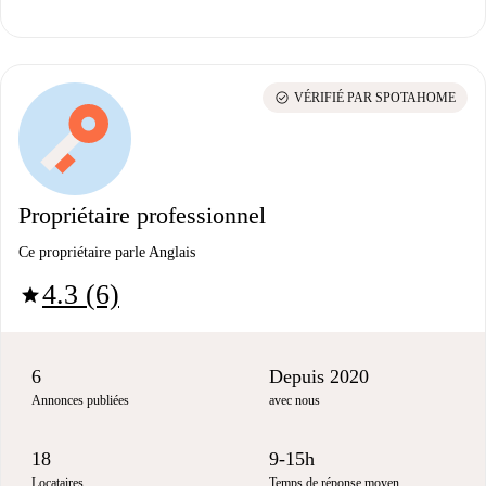
check_circle
VÉRIFIÉ PAR SPOTAHOME
Propriétaire professionnel
Ce propriétaire parle Anglais
4.3 (6)
star
6
Depuis 2020
Annonces publiées
avec nous
18
9-15h
Locataires
Temps de réponse moyen