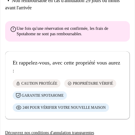
Non remboursable
en cas d'annulation 29 jours ou moins
avant l'arrivée
error
Une fois qu'une réservation est confirmée, les frais de
Spotahome
ne sont pas remboursables
.
Et rappelez-vous, avec cette propriété vous aurez
:
lock
check_circle
CAUTION PROTÉGÉE
PROPRIÉTAIRE VÉRIFIÉ
GARANTIE SPOTAHOME
24H POUR VÉRIFIER VOTRE NOUVELLE MAISON
Découvrez nos conditions d'annulation transparentes