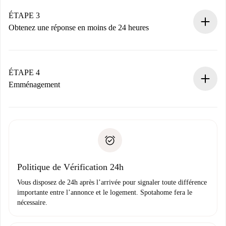
votre mode de paiement.
Nous ne vous facturerons rien tant que le propriétaire
ÉTAPE 3
n’aura pas accepté.
Obtenez une réponse en moins de 24 heures
Le propriétaire dispose de 24 heures pour confirmer.
Si accepté, nous vous facturerons et vous mettrons en
contact avec le propriétaire.
ÉTAPE 4
Si refusé : aucun prélèvement et nous vous proposerons
Emménagement
d’autres options.
Accordez avec le propriétaire les détails de votre arrivée,
Documents requis si votre logement est «
Spotahome plus
remise des clés, etc.
».
Spotahome transférera le premier paiement au propriétaire
Pièce d’identité ou Passeport
uniquement si aucun problème n'est signalé.
Justificatif de solvabilité
Domiciliation bancaire
Politique de Vérification 24h
Vous disposez de 24h après l’arrivée pour signaler toute différence
importante entre l’annonce et le logement. Spotahome fera le
nécessaire.