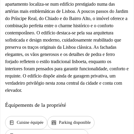
apartamento localiza-se num edifício prestigiado numa das
artérias mais emblemáticas de Lisboa. A poucos passos do Jardim
do Príncipe Real, do Chiado e do Bairro Alto, o imóvel oferece a
combinação perfeita entre o charme histórico e o conforto
contemporâneo. O edifício destaca-se pela sua arquitetura
sofisticada e design moderno, cuidadosamente reabilitado que
preserva os traços originais da Lisboa clássica. As fachadas
elegantes, os vãos generosos e os detalhes de pedra e ferro
forjado refletem o estilo tradicional lisboeta, enquanto os
interiores foram pensados para garantir funcionalidade, conforto e
requinte. O edifício dispõe ainda de garagem privativa, um
verdadeiro privilégio nesta zona central da cidade e conta com
elevador.
Équipements de la propriété
kitchen
garage
Cuisine équipée
Parking disponible