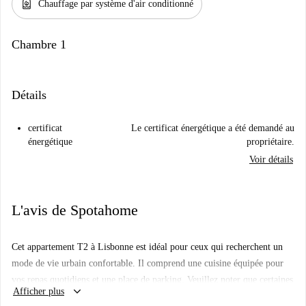
water_heater
Chauffage par système d'air conditionné
Chambre 1
Détails
certificat
Le certificat énergétique a été demandé au
énergétique
propriétaire.
Voir détails
L'avis de Spotahome
Cet appartement T2 à Lisbonne est idéal pour ceux qui recherchent un
mode de vie urbain confortable. Il comprend une cuisine équipée pour
vos repas quotidiens et une place de parking. Veuillez noter que certaines
keyboard_arrow_down
Afficher plus
charges sont incluses (dans la limite des plafonds) et qu'une connexion