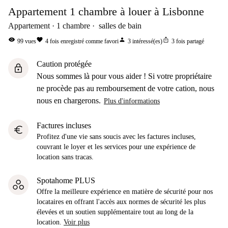
Appartement 1 chambre à louer à Lisbonne
Appartement
1
chambre
salles de bain
visibility
favorite
person
ios_share
99
vues
4
fois enregistré comme favori
3
intéressé(es)
3
fois partagé
Caution protégée
lock
Nous sommes là pour vous aider ! Si votre propriétaire
ne procède pas au remboursement de votre cation, nous
nous en chargerons.
Plus d'informations
Factures incluses
euro
Profitez d'une vie sans soucis avec les factures incluses,
couvrant le loyer et les services pour une expérience de
location sans tracas.
Spotahome PLUS
Offre la meilleure expérience en matière de sécurité pour nos
locataires en offrant l'accès aux normes de sécurité les plus
élevées et un soutien supplémentaire tout au long de la
location.
Voir plus