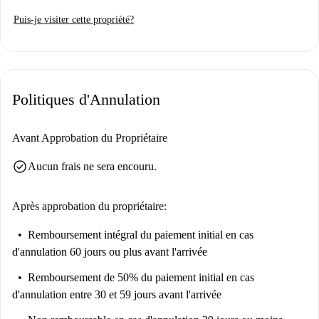
Wi-Fi est disponible.
Puis-je visiter cette propriété?
L'appartement est situé à Lisbonne, à proximité de nombreux sites
d'intérêt. Vous trouverez notamment le bâtiment des tuiles vertes, le bus
Dr. Sousa Viterbo, le Palacete Ribeiro da Cunha et bien d'autres
attractions. La Praça do Príncipe Real et l'arrêt de tramway du Château
Politiques d'Annulation
(station Green) sont également accessibles à pied, faisant de ce quartier
un lieu culturellement riche et dynamique.
Avant Approbation du Propriétaire
check_circle
Aucun frais ne sera encouru.
Après approbation du propriétaire:
Remboursement intégral du paiement initial
en cas
d'annulation 60 jours ou plus avant l'arrivée
Remboursement de 50% du paiement initial
en cas
d'annulation entre 30 et 59 jours avant l'arrivée