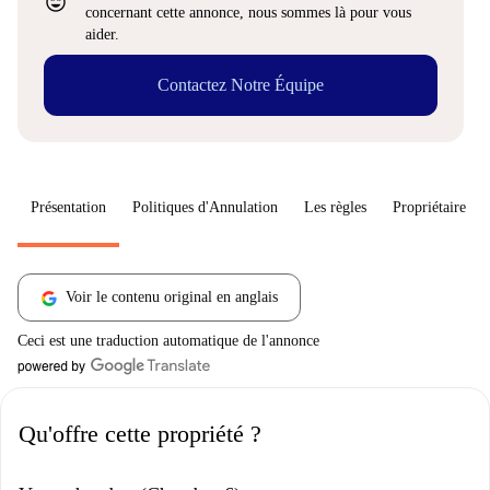
sentiment_very_satisfied
concernant cette annonce, nous sommes là pour vous
aider.
Contactez Notre Équipe
Présentation
Politiques d'Annulation
Les règles
Propriétaire
Voir le contenu original en anglais
Ceci est une traduction automatique de l'annonce
Qu'offre cette propriété ?