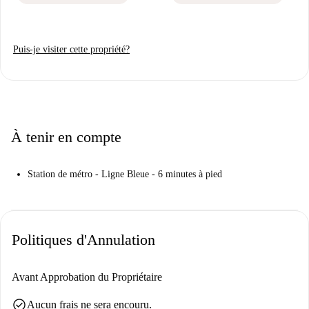
Puis-je visiter cette propriété?
À tenir en compte
Station de métro - Ligne Bleue - 6 minutes à pied
Politiques d'Annulation
Avant Approbation du Propriétaire
check_circle
Aucun frais ne sera encouru.