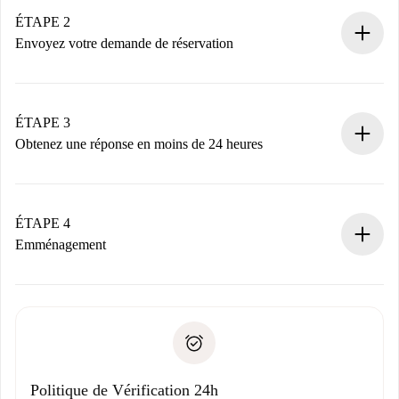
Vous disposez à l’avance de toutes les informations
ÉTAPE 2
nécessaires.
Envoyez votre demande de réservation
Envoyez les informations essentielles sur votre profil et
votre mode de paiement.
Nous ne vous facturerons rien tant que le propriétaire
ÉTAPE 3
n’aura pas accepté.
Obtenez une réponse en moins de 24 heures
Le propriétaire dispose de 24 heures pour confirmer.
Si accepté, nous vous facturerons et vous mettrons en
contact avec le propriétaire.
ÉTAPE 4
Si refusé : aucun prélèvement et nous vous proposerons
Emménagement
d’autres options.
Accordez avec le propriétaire les détails de votre arrivée,
Documents requis si votre logement est «
Spotahome plus
remise des clés, etc.
».
Spotahome transférera le premier paiement au propriétaire
Pièce d’identité ou Passeport
uniquement si aucun problème n'est signalé.
Justificatif de solvabilité
Domiciliation bancaire
Politique de Vérification 24h