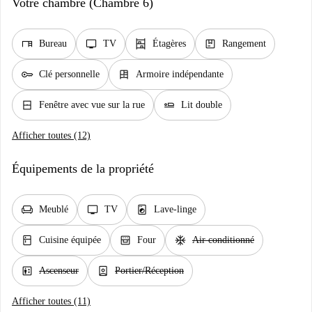
Votre chambre (Chambre 6)
desk
tv
shelves
package
Bureau
TV
Étagères
Rangement
key
dresser
Clé personnelle
Armoire indépendante
window_closed
airline_seat_flat
Fenêtre avec vue sur la rue
Lit double
Afficher toutes (12)
Équipements de la propriété
chair
tv
local_laundry_service
Meublé
TV
Lave-linge
kitchen
oven_gen
ac_unit
Cuisine équipée
Four
Air conditionné
elevator
person_book
Ascenseur
Portier/Réception
Afficher toutes (11)