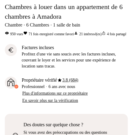
Chambres à louer dans un appartement de 6
chambres à Amadora
Chambre
6
Chambres
1
salle de bain
visibility
favorite
person
ios_share
950
vues
71
fois enregistré comme favori
21
intéressé(es)
4
fois partagé
Factures incluses
euro
Profitez d'une vie sans soucis avec les factures incluses,
couvrant le loyer et les services pour une expérience de
location sans tracas.
star
Propriétaire vérifié
3.8 (684)
Professionnel
·
6 ans
avec nous
Plus d'informations sur ce propriétaire
En savoir plus sur la vérification
Des doutes sur quelque chose ?
Si vous avez des préoccupations ou des questions