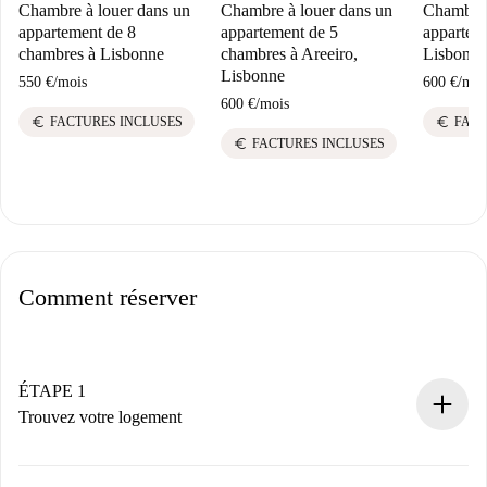
Chambre à louer dans un
Chambre à louer dans un
Chambre 
appartement de 8
appartement de 5
apparteme
chambres à Lisbonne
chambres à Areeiro,
Lisbonne
Lisbonne
550 €
/
mois
600 €
/
moi
600 €
/
mois
euro
euro
FACTURES INCLUSES
FACT
euro
FACTURES INCLUSES
Comment réserver
ÉTAPE 1
Trouvez votre logement
Processus de réservation 100% en ligne.
Logements et Propriétaires vérifiés.