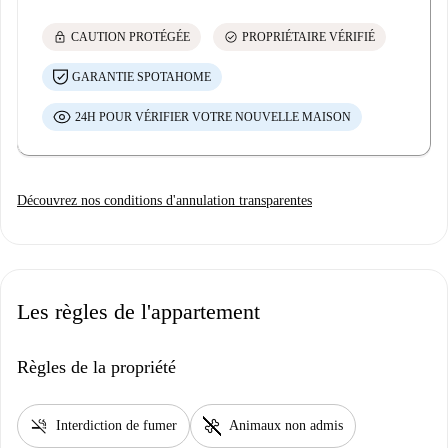
lock
check_circle
CAUTION PROTÉGÉE
PROPRIÉTAIRE VÉRIFIÉ
GARANTIE SPOTAHOME
24H POUR VÉRIFIER VOTRE NOUVELLE MAISON
Découvrez nos conditions d'annulation transparentes
Les règles de l'appartement
Règles de la propriété
smoke_free
pet_supplies
Interdiction de fumer
Animaux non admis