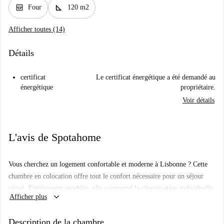
oven_gen
square_foot
Four
120 m2
Afficher toutes (14)
Détails
certificat
Le certificat énergétique a été demandé au
énergétique
propriétaire.
Voir détails
L'avis de Spotahome
Vous cherchez un logement confortable et moderne à Lisbonne ? Cette
chambre en colocation offre tout le confort nécessaire pour un séjour
réussi. Entièrement meublée, elle comprend la climatisation individuelle,
keyboard_arrow_down
Afficher plus
un lave-linge et une cuisine équipée avec four. Un joli balcon vous
permettra de vous détendre. Toutes les charges (eau, électricité, gaz et
Description de la chambre