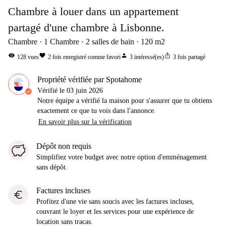
Chambre à louer dans un appartement
partagé d'une chambre à Lisbonne.
Chambre
1
Chambre
2
salles de bain
120
m2
visibility
favorite
person
ios_share
128
vues
2
fois enregistré comme favori
3
intéressé(es)
3
fois partagé
Propriété vérifiée par Spotahome
Vérifié le
03 juin 2026
Notre équipe a vérifié la maison pour s'assurer que tu obtiens
exactement ce que tu vois dans l'annonce.
En savoir plus sur la vérification
Dépôt non requis
Simplifiez votre budget avec notre option d'emménagement
sans dépôt.
Factures incluses
euro
Profitez d'une vie sans soucis avec les factures incluses,
couvrant le loyer et les services pour une expérience de
location sans tracas.