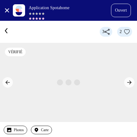
Application Spotahome
Ouvert
3
2
VÉRIFIÉ
Photos
Carte