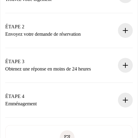
Processus de réservation 100% en ligne.
Logements et Propriétaires vérifiés.
Vous disposez à l’avance de toutes les informations
ÉTAPE 2
nécessaires.
Envoyez votre demande de réservation
Envoyez les informations essentielles sur votre profil et
votre mode de paiement.
Nous ne vous facturerons rien tant que le propriétaire
ÉTAPE 3
n’aura pas accepté.
Obtenez une réponse en moins de 24 heures
Le propriétaire dispose de 24 heures pour confirmer.
Si accepté, nous vous facturerons et vous mettrons en
contact avec le propriétaire.
ÉTAPE 4
Si refusé : aucun prélèvement et nous vous proposerons
Emménagement
d’autres options.
Accordez avec le propriétaire les détails de votre arrivée,
Documents requis si votre logement est «
Spotahome plus
remise des clés, etc.
».
Spotahome transférera le premier paiement au propriétaire
Pièce d’identité ou Passeport