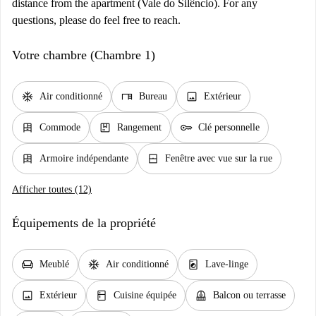
distance from the apartment (Vale do Silêncio). For any
questions, please do feel free to reach.
Votre chambre (Chambre 1)
ac_unit
desk
image
Air conditionné
Bureau
Extérieur
dresser
package
key
Commode
Rangement
Clé personnelle
dresser
window_closed
Armoire indépendante
Fenêtre avec vue sur la rue
Afficher toutes (12)
Équipements de la propriété
chair
ac_unit
local_laundry_service
Meublé
Air conditionné
Lave-linge
image
kitchen
balcony
Extérieur
Cuisine équipée
Balcon ou terrasse