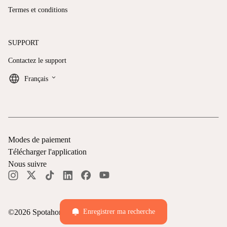
Termes et conditions
SUPPORT
Contactez le support
keyboard_arrow_down
Français
Modes de paiement
Télécharger l'application
Nous suivre
Enregistrer ma recherche
©
2026
Spotahome —
Tous droits réservés