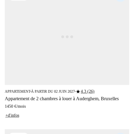
star
4.3 (26)
APPARTEMENT
À PARTIR DU 02 JUIN 2027
■
■
Appartement de 2 chambres à louer à Auderghem, Bruxelles
1450 €
/
mois
+d'infos