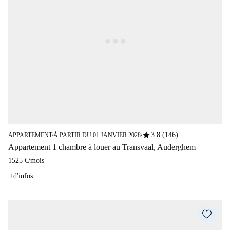
star
3.8 (146)
APPARTEMENT
À PARTIR DU 01 JANVIER 2028
■
■
Appartement 1 chambre à louer au Transvaal, Auderghem
1525 €
/
mois
+d'infos