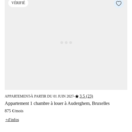
VÉRIFIÉ
star
3.5 (23)
APPARTEMENT
À PARTIR DU 01 JUIN 2027
■
■
Appartement 1 chambre à louer à Auderghem, Bruxelles
875 €
/
mois
+d'infos