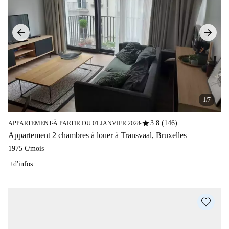
1/7
star
3.8 (146)
APPARTEMENT
À PARTIR DU 01 JANVIER 2028
■
■
Appartement 2 chambres à louer à Transvaal, Bruxelles
1975 €
/
mois
+d'infos