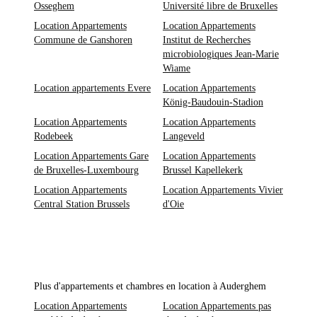
Osseghem
Université libre de Bruxelles
Location Appartements
Location Appartements
Commune de Ganshoren
Institut de Recherches
microbiologiques Jean-Marie
Wiame
Location appartements Evere
Location Appartements
König-Baudouin-Stadion
Location Appartements
Location Appartements
Rodebeek
Langeveld
Location Appartements Gare
Location Appartements
de Bruxelles-Luxembourg
Brussel Kapellekerk
Location Appartements
Location Appartements Vivier
Central Station Brussels
d'Oie
Plus d'appartements et chambres en location à Auderghem
Location Appartements
Location Appartements pas