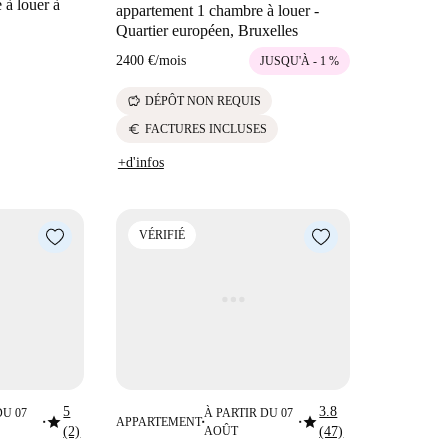
à louer à
appartement 1 chambre à louer -
Quartier européen, Bruxelles
2400 €
/
mois
JUSQU'À - 1 %
savings
DÉPÔT NON REQUIS
euro
FACTURES INCLUSES
+d'infos
VÉRIFIÉ
5
3.8
DU 07
À PARTIR DU 07
star
star
APPARTEMENT
■
■
■
(2)
AOÛT
(47)