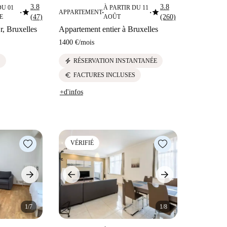
3.8
3.8
DU 01
À PARTIR DU 11
star
star
APPARTEMENT
■
■
■
E
(47)
AOÛT
(260)
r, Bruxelles
Appartement entier à Bruxelles
1400 €
/
mois
electric_bolt
S
RÉSERVATION INSTANTANÉE
euro
FACTURES INCLUSES
+d'infos
VÉRIFIÉ
1/7
1/8