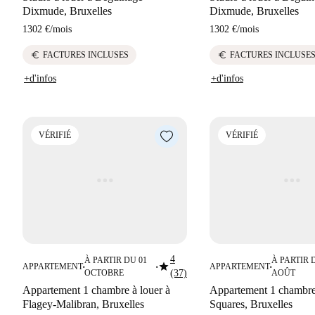
Dixmude, Bruxelles
Dixmude, Bruxelles
1302 €
/
mois
1302 €
/
mois
euro
euro
FACTURES INCLUSES
FACTURES INCLUSE
+d'infos
+d'infos
VÉRIFIÉ
VÉRIFIÉ
4
À PARTIR DU 01
À PARTIR 
star
APPARTEMENT
APPARTEMENT
■
■
■
OCTOBRE
(37)
AOÛT
Appartement 1 chambre à louer à
Appartement 1 chambre 
Flagey-Malibran, Bruxelles
Squares, Bruxelles