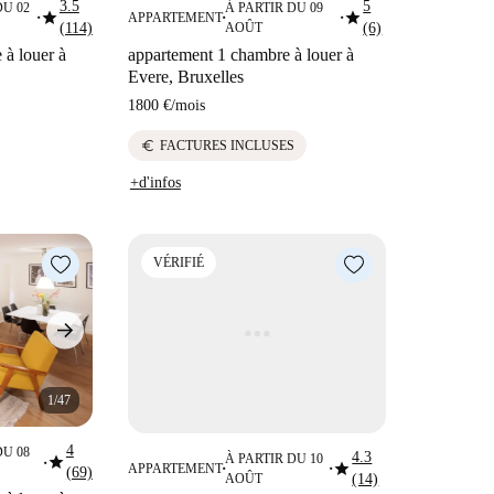
3.5
5
DU 02
À PARTIR DU 09
star
star
APPARTEMENT
■
■
■
(114)
AOÛT
(6)
à louer à
appartement 1 chambre à louer à
Evere, Bruxelles
1800 €
/
mois
euro
FACTURES INCLUSES
+d'infos
VÉRIFIÉ
1/47
4
DU 08
4.3
star
À PARTIR DU 10
star
■
APPARTEMENT
(69)
■
■
AOÛT
(14)