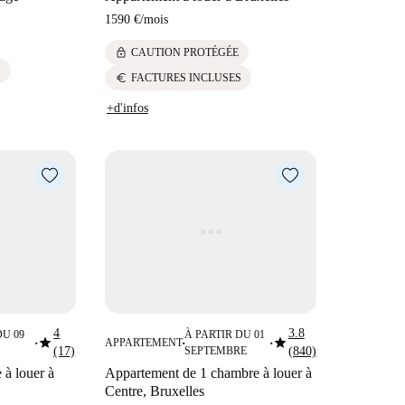
1590 €
/
mois
lock
CAUTION PROTÉGÉE
S
euro
FACTURES INCLUSES
+d'infos
4
3.8
DU 09
À PARTIR DU 01
star
star
APPARTEMENT
■
■
■
(17)
SEPTEMBRE
(840)
à louer à
Appartement de 1 chambre à louer à
Centre, Bruxelles