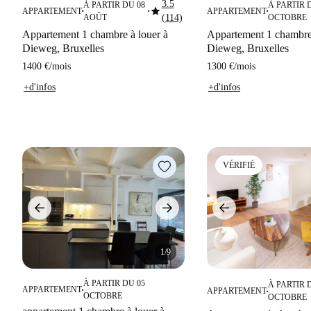
3.5
À PARTIR DU 08
À PARTIR 
star
APPARTEMENT
APPARTEMENT
■
■
■
AOÛT
(114)
OCTOBRE
Appartement 1 chambre à louer à
Appartement 1 chambre 
Dieweg, Bruxelles
Dieweg, Bruxelles
1400 €
/
mois
1300 €
/
mois
+d'infos
+d'infos
VÉRIFIÉ
1/9
À PARTIR DU 05
À PARTIR 
APPARTEMENT
APPARTEMENT
■
■
OCTOBRE
OCTOBRE