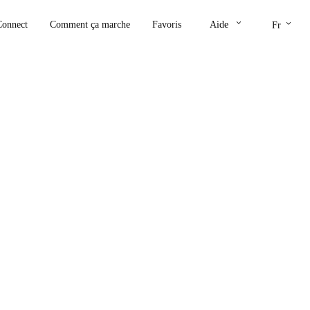
keyboard_arrow_down
keyboard_arrow_down
Connect
Comment ça marche
Favoris
Aide
Fr