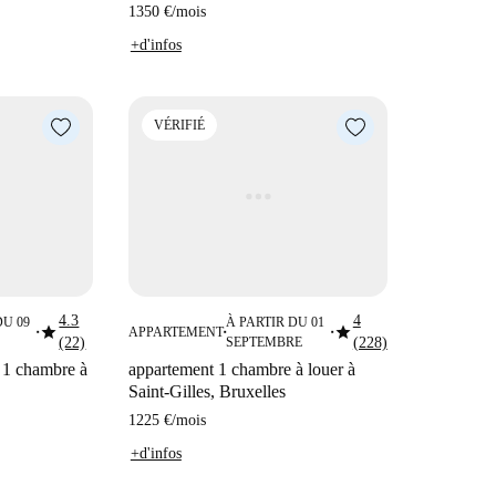
1350 €
/
mois
+d'infos
VÉRIFIÉ
4.3
4
DU 09
À PARTIR DU 01
star
star
APPARTEMENT
■
■
■
(22)
SEPTEMBRE
(228)
 1 chambre à
appartement 1 chambre à louer à
Saint-Gilles, Bruxelles
1225 €
/
mois
+d'infos