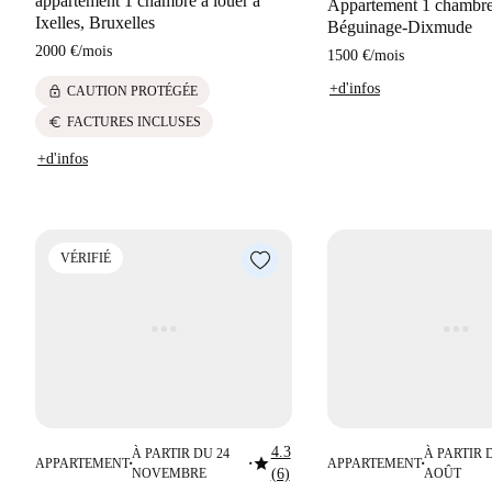
appartement 1 chambre à louer à
Appartement 1 chambre 
Ixelles, Bruxelles
Béguinage-Dixmude
2000 €
/
mois
1500 €
/
mois
+d'infos
lock
CAUTION PROTÉGÉE
euro
FACTURES INCLUSES
+d'infos
VÉRIFIÉ
4.3
À PARTIR DU 24
À PARTIR 
star
APPARTEMENT
APPARTEMENT
■
■
■
NOVEMBRE
(6)
AOÛT