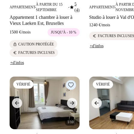
5
À PARTIR DU 15
À PARTIR 
star
APPARTEMENT
APPARTEMENT
■
■
■
SEPTEMBRE
(4)
NOVEMBR
Appartement 1 chambre à louer à
Studio à louer à Val d'O
Vieux Laeken Est, Bruxelles
1240 €
/
mois
1500 €
/
mois
JUSQU'À - 10 %
euro
FACTURES INCLUSE
lock
CAUTION PROTÉGÉE
+d'infos
euro
FACTURES INCLUSES
+d'infos
VÉRIFIÉ
VÉRIFIÉ
1/10