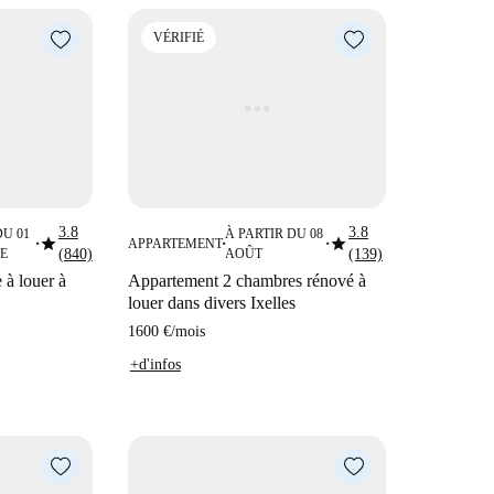
VÉRIFIÉ
3.8
3.8
DU 01
À PARTIR DU 08
star
star
APPARTEMENT
■
■
■
E
(840)
AOÛT
(139)
à louer à
Appartement 2 chambres rénové à
louer dans divers Ixelles
1600 €
/
mois
+d'infos