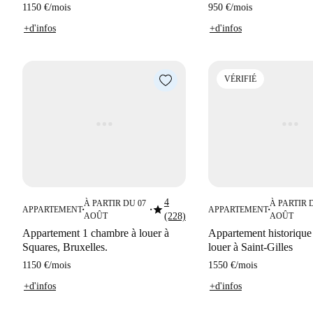
1150 €
/
mois
950 €
/
mois
+d'infos
+d'infos
VÉRIFIÉ
4
À PARTIR DU 07
À PARTIR 
star
APPARTEMENT
APPARTEMENT
■
■
■
AOÛT
(228)
AOÛT
Appartement 1 chambre à louer à
Appartement historique
Squares, Bruxelles.
louer à Saint-Gilles
1150 €
/
mois
1550 €
/
mois
+d'infos
+d'infos