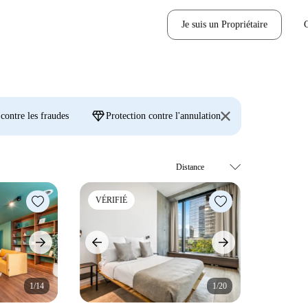
Je suis un Propriétaire
diamond
 contre les fraudes
Protection contre l'annulation
VÉRIFIÉ
1/14
1/20