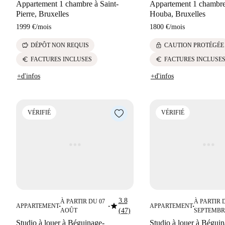
Appartement 1 chambre à Saint-
Appartement 1 chambre 
Pierre, Bruxelles
Houba, Bruxelles
1999 €
/
mois
1800 €
/
mois
savings
lock
DÉPÔT NON REQUIS
CAUTION PROTÉGÉE
euro
euro
FACTURES INCLUSES
FACTURES INCLUSE
+d'infos
+d'infos
VÉRIFIÉ
VÉRIFIÉ
3.8
À PARTIR DU 07
À PARTIR 
star
APPARTEMENT
APPARTEMENT
■
■
■
AOÛT
(47)
SEPTEMBR
Studio à louer à Béguinage-
Studio à louer à Béguin