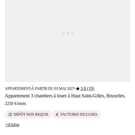
star
3.8 (19)
APPARTEMENT
À PARTIR DU 03 MAI 2027
■
■
Appartement 3 chambres à louer à Haut Saint-Gilles, Bruxelles.
2250 €
/
mois
savings
euro
DÉPÔT NON REQUIS
FACTURES INCLUSES
+d'infos