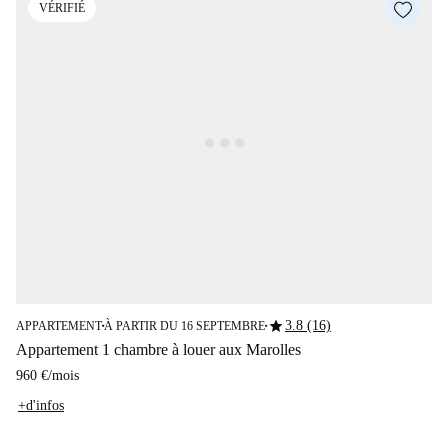
VÉRIFIÉ
star
3.8 (16)
APPARTEMENT
À PARTIR DU 16 SEPTEMBRE
■
■
Appartement 1 chambre à louer aux Marolles
960 €
/
mois
+d'infos