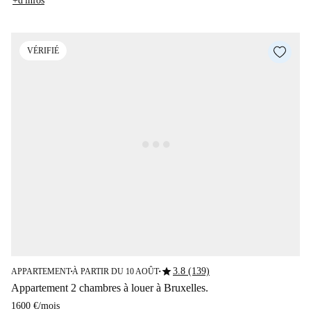
+d'infos
VÉRIFIÉ
star
3.8 (139)
APPARTEMENT
À PARTIR DU 10 AOÛT
■
■
Appartement 2 chambres à louer à Bruxelles.
1600 €
/
mois