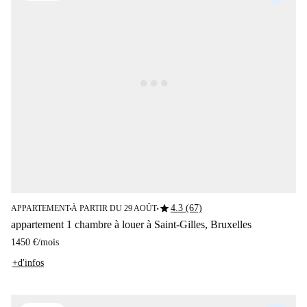
star
4.3 (67)
APPARTEMENT
À PARTIR DU 29 AOÛT
■
■
appartement 1 chambre à louer à Saint-Gilles, Bruxelles
1450 €
/
mois
+d'infos