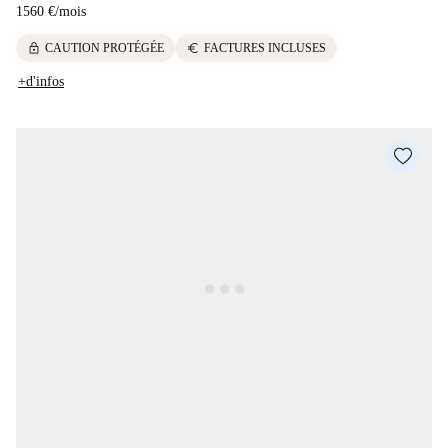
1560 €
/
mois
lock
euro
CAUTION PROTÉGÉE
FACTURES INCLUSES
+d'infos