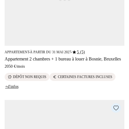
star
5 (5)
APPARTEMENT
À PARTIR DU 31 MAI 2027
■
■
Appartement 2 chambres + 1 bureau à louer à Bosnie, Bruxelles
2050 €
/
mois
savings
euro
DÉPÔT NON REQUIS
CERTAINES FACTURES INCLUSES
+d'infos