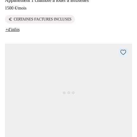
Appartement 1 chambre à louer à Bruxelles
1500 €
/
mois
euro
CERTAINES FACTURES INCLUSES
+d'infos