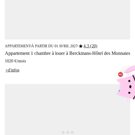
star
4.3 (20)
APPARTEMENT
À PARTIR DU 01 AVRIL 2027
■
■
Appartement 1 chambre à louer à Berckmans-Hôtel des Monnaies
1020 €
/
mois
+d'infos