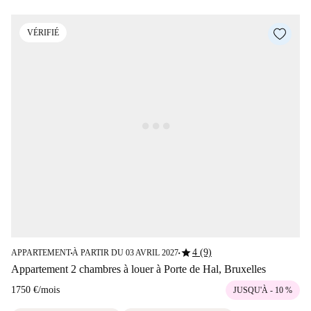
VÉRIFIÉ
star
4 (9)
APPARTEMENT
À PARTIR DU 03 AVRIL 2027
■
■
Appartement 2 chambres à louer à Porte de Hal, Bruxelles
1750 €
/
mois
JUSQU'À - 10 %