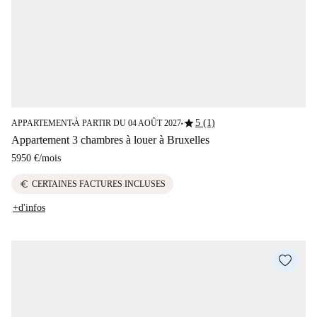
star
5 (1)
APPARTEMENT
À PARTIR DU 04 AOÛT 2027
■
■
Appartement 3 chambres à louer à Bruxelles
5950 €
/
mois
euro
CERTAINES FACTURES INCLUSES
+d'infos