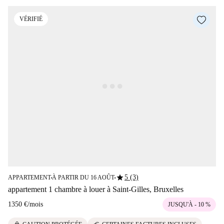
VÉRIFIÉ
star
5 (3)
APPARTEMENT
À PARTIR DU 16 AOÛT
■
■
appartement 1 chambre à louer à Saint-Gilles, Bruxelles
1350 €
/
mois
JUSQU'À - 10 %