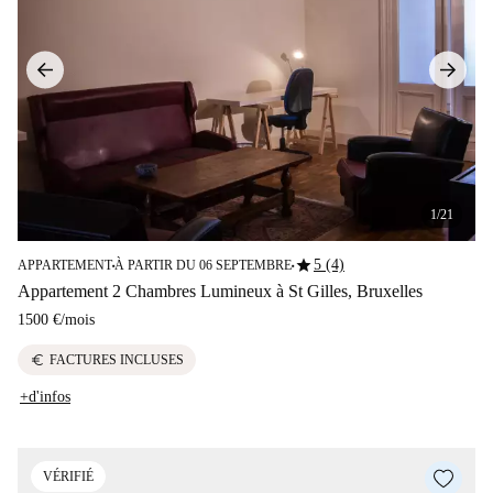
1/21
star
5 (4)
APPARTEMENT
À PARTIR DU 06 SEPTEMBRE
■
■
Appartement 2 Chambres Lumineux à St Gilles, Bruxelles
1500 €
/
mois
euro
FACTURES INCLUSES
+d'infos
VÉRIFIÉ