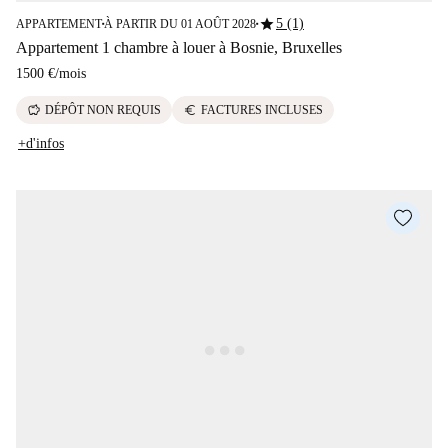
star
5 (1)
APPARTEMENT
À PARTIR DU 01 AOÛT 2028
■
■
Appartement 1 chambre à louer à Bosnie, Bruxelles
1500 €
/
mois
savings
euro
DÉPÔT NON REQUIS
FACTURES INCLUSES
+d'infos