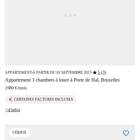
star
5 (3)
APPARTEMENT
À PARTIR DU 02 SEPTEMBRE 2027
■
■
Appartement 3 chambres à louer à Porte de Hal, Bruxelles
1980 €
/
mois
euro
CERTAINES FACTURES INCLUSES
+d'infos
VÉRIFIÉ