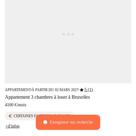
star
5 (1)
APPARTEMENT
À PARTIR DU 02 MARS 2027
■
■
Appartement 3 chambres à louer à Bruxelles
4100 €
/
mois
euro
CERTAINES FACTURES INCLUSES
Enregistrer ma recherche
+d'infos