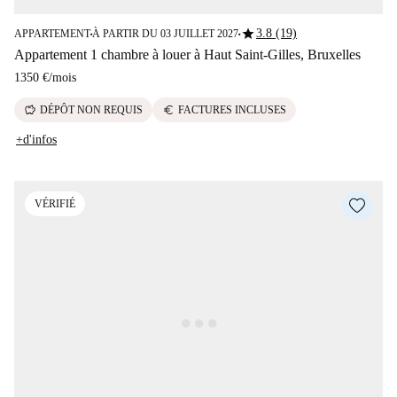
star
3.8 (19)
APPARTEMENT
À PARTIR DU 03 JUILLET 2027
■
■
Appartement 1 chambre à louer à Haut Saint-Gilles, Bruxelles
1350 €
/
mois
savings
euro
DÉPÔT NON REQUIS
FACTURES INCLUSES
+d'infos
VÉRIFIÉ