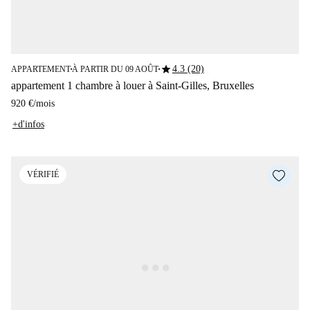
star
4.3 (20)
APPARTEMENT
À PARTIR DU 09 AOÛT
■
■
appartement 1 chambre à louer à Saint-Gilles, Bruxelles
920 €
/
mois
+d'infos
VÉRIFIÉ