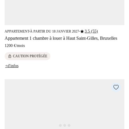
star
3.5 (55)
APPARTEMENT
À PARTIR DU 18 JANVIER 2027
■
■
Appartement 1 chambre à louer à Haut Saint-Gilles, Bruxelles
1200 €
/
mois
lock
CAUTION PROTÉGÉE
+d'infos