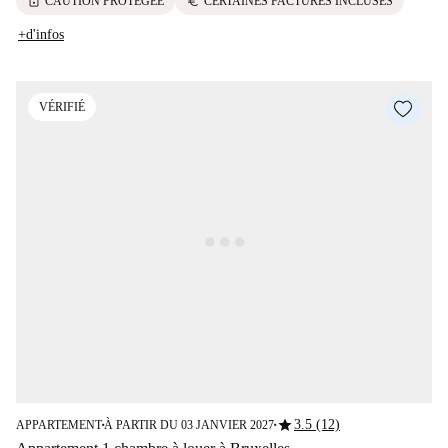
lock
euro
CAUTION PROTÉGÉE
CERTAINES FACTURES INCLUSES
+d'infos
VÉRIFIÉ
star
3.5 (12)
APPARTEMENT
À PARTIR DU 03 JANVIER 2027
■
■