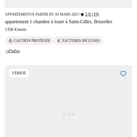
star
3.8 (19)
APPARTEMENT
À PARTIR DU 03 MARS 2027
■
■
appartement 1 chambre à louer à Saint-Gilles, Bruxelles
1350 €
/
mois
lock
euro
CAUTION PROTÉGÉE
FACTURES INCLUSES
+d'infos
VÉRIFIÉ