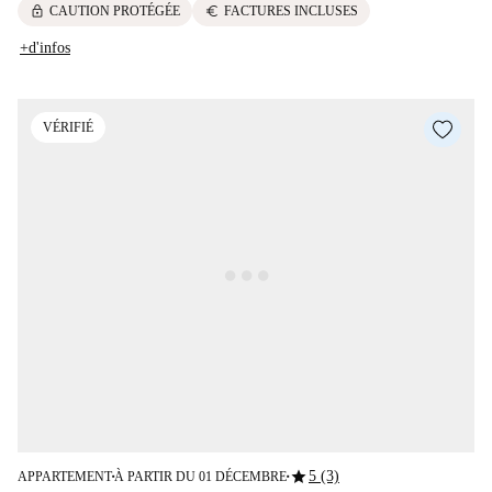
lock
euro
CAUTION PROTÉGÉE
FACTURES INCLUSES
+d'infos
VÉRIFIÉ
star
5 (3)
APPARTEMENT
À PARTIR DU 01 DÉCEMBRE
■
■