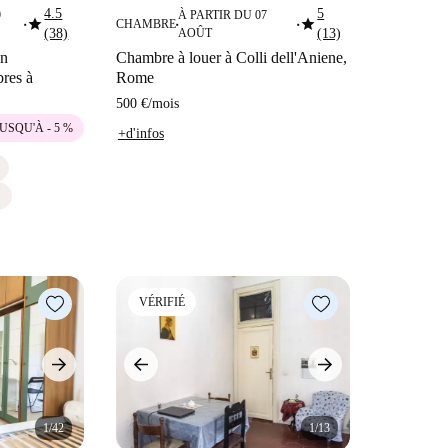
4.5
5
9
À PARTIR DU 07
star
star
CHAMBRE
■
■
■
(38)
AOÛT
(13)
un
Chambre à louer à Colli dell'Aniene,
res à
Rome
500 €
/
mois
USQU'À - 5 %
+d'infos
S
VÉRIFIÉ
1/42
1/13