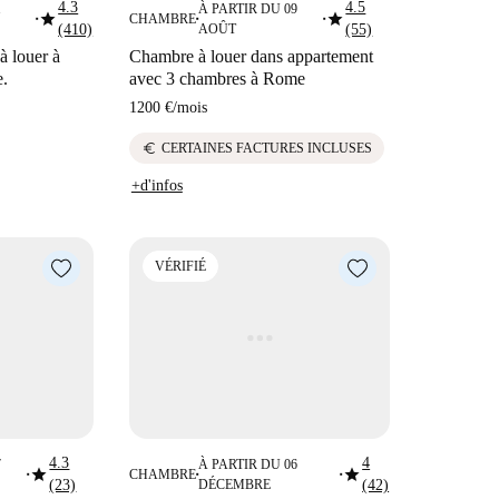
4.3
4.5
1
À PARTIR DU 09
star
star
CHAMBRE
■
■
■
(410)
AOÛT
(55)
à louer à
Chambre à louer dans appartement
e.
avec 3 chambres à Rome
1200 €
/
mois
euro
CERTAINES FACTURES INCLUSES
+d'infos
VÉRIFIÉ
4.3
4
7
À PARTIR DU 06
star
star
CHAMBRE
■
■
■
(23)
DÉCEMBRE
(42)