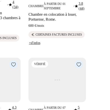
4
7
3.8
star
À PARTIR DU 01
star
■
CHAMBRE
(34)
■
■
SEPTEMBRE
(44)
un
Chambre en colocation à louer,
 3 chambres à
Portuense, Rome.
600 €
/
mois
euro
CERTAINES FACTURES INCLUSES
S INCLUSES
+d'infos
VÉRIFIÉ
4.3
5
3
À PARTIR DU 07