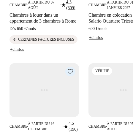
4.3
À PARTIR DU 07
À PARTIR DU 0
star
CHAMBRE
CHAMBRE
■
■
■
AOÛT
(309)
JANVIER 2027
Chambres à louer dans un
Chambre en colocation 
appartement de 3 chambres à Rome
Salario Quartiere Triest
Dès
650 €
/
mois
600 €
/
mois
+d'infos
euro
CERTAINES FACTURES INCLUSES
+d'infos
VÉRIFIÉ
4.5
À PARTIR DU 16
À PARTIR DU 0
star
CHAMBRE
CHAMBRE
■
■
■
DÉCEMBRE
(196)
AOÛT