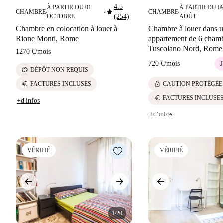
4.5
À PARTIR DU 01
À PARTIR DU 0
star
CHAMBRE
CHAMBRE
■
■
■
OCTOBRE
(254)
AOÛT
Chambre en colocation à louer à
Chambre à louer dans 
Rione Monti, Rome
appartement de 6 chamb
Tuscolano Nord, Rome
1270 €
/
mois
720 €
/
mois
J
savings
DÉPÔT NON REQUIS
euro
lock
FACTURES INCLUSES
CAUTION PROTÉGÉE
euro
FACTURES INCLUSE
+d'infos
+d'infos
VÉRIFIÉ
VÉRIFIÉ
1/20