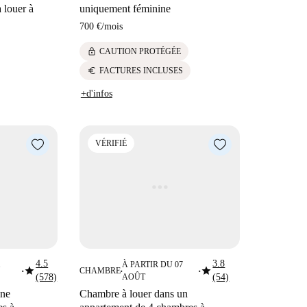
 louer à
uniquement féminine
700 €
/
mois
lock
CAUTION PROTÉGÉE
euro
FACTURES INCLUSES
+d'infos
VÉRIFIÉ
4.5
3.8
1
À PARTIR DU 07
star
star
CHAMBRE
■
■
■
(578)
AOÛT
(54)
une
Chambre à louer dans un