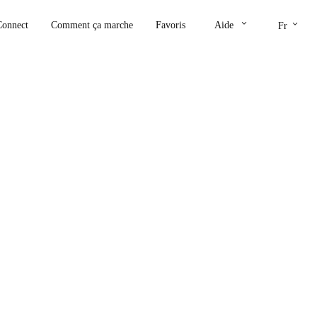
keyboard_arrow_down
keyboard_arrow_down
Connect
Comment ça marche
Favoris
Aide
Fr