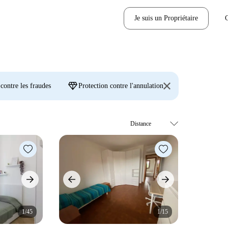
Je suis un Propriétaire
diamond
 contre les fraudes
Protection contre l'annulation
1/45
1/15