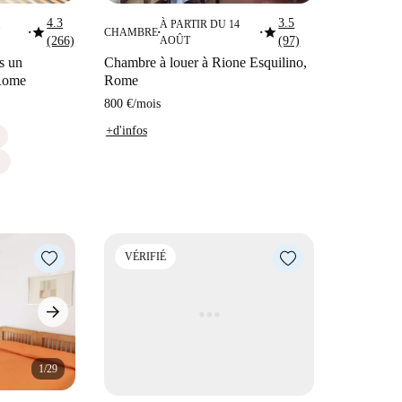
4.3
3.5
1
À PARTIR DU 14
star
star
CHAMBRE
■
■
■
(266)
AOÛT
(97)
s un
Chambre à louer à Rione Esquilino,
 Rome
Rome
800 €
/
mois
+d'infos
S
VÉRIFIÉ
1/29