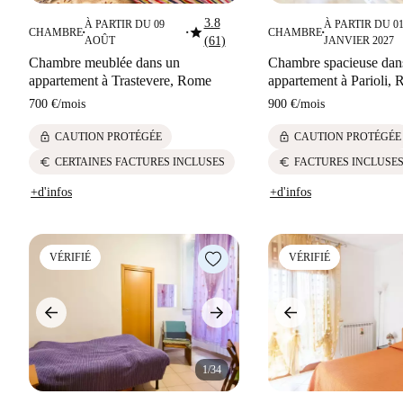
3.8
À PARTIR DU 09
À PARTIR DU 0
star
CHAMBRE
CHAMBRE
■
■
■
AOÛT
(61)
JANVIER 2027
Chambre meublée dans un
Chambre spacieuse dan
appartement à Trastevere, Rome
appartement à Parioli,
700 €
/
mois
900 €
/
mois
lock
lock
CAUTION PROTÉGÉE
CAUTION PROTÉGÉE
euro
euro
CERTAINES FACTURES INCLUSES
FACTURES INCLUSE
+d'infos
+d'infos
VÉRIFIÉ
VÉRIFIÉ
1/34