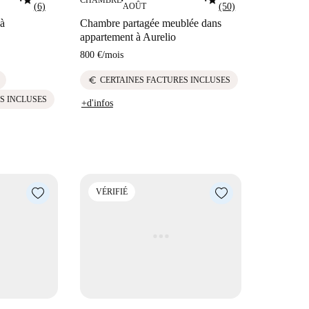
star
star
CHAMBRE
■
■
■
(6)
AOÛT
(50)
 à
Chambre partagée meublée dans
appartement à Aurelio
800 €
/
mois
euro
CERTAINES FACTURES INCLUSES
S INCLUSES
+d'infos
VÉRIFIÉ