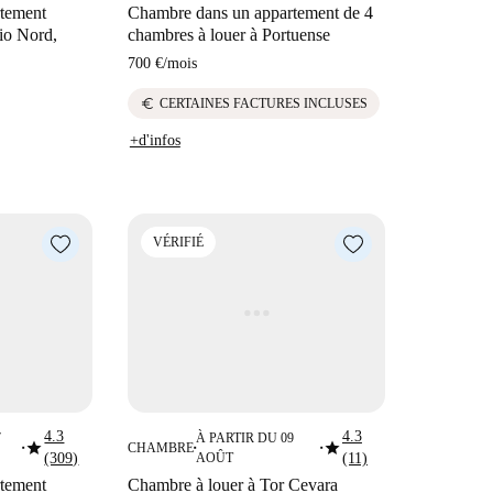
tement
Chambre dans un appartement de 4
lio Nord,
chambres à louer à Portuense
700 €
/
mois
euro
CERTAINES FACTURES INCLUSES
+d'infos
VÉRIFIÉ
4.3
4.3
7
À PARTIR DU 09
star
star
CHAMBRE
■
■
■
(309)
AOÛT
(11)
tement
Chambre à louer à Tor Cevara