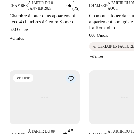
4
À PARTIR DU 01
À PARTIR DU 0
star
CHAMBRE
CHAMBRE
■
■
■
JANVIER 2027
(25)
AOÛT
Chambre à louer dans appartement
Chambre à louer dans 
avec 4 chambres à Centro Storico
appartement partagé de
La Romanina
600 €
/
mois
600 €
/
mois
+d'infos
euro
CERTAINES FACTURE
+d'infos
VÉRIFIÉ
4.5
À PARTIR DU 09
À PARTIR DU 1