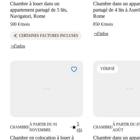
Chambre à louer dans un
Chambre dans un appar
appartement partagé de 5 lits,
partagé de 4 lits à Aure
Navigatori, Rome
Rome
500 €
/
mois
850 €
/
mois
+d'infos
euro
CERTAINES FACTURES INCLUSES
+d'infos
VÉRIFIÉ
5
À PARTIR DU 01
À PARTIR DU 0
star
CHAMBRE
CHAMBRE
■
■
■
NOVEMBRE
(6)
AOÛT
Chambre en colocation à louer à
Chambre dans un appar