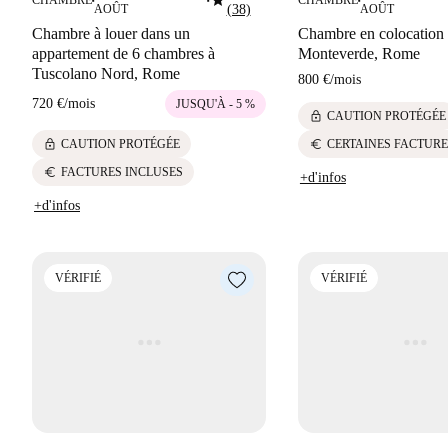
star
CHAMBRE
CHAMBRE
■
■
■
AOÛT
(38)
AOÛT
Chambre à louer dans un
Chambre en colocation
appartement de 6 chambres à
Monteverde, Rome
Tuscolano Nord, Rome
800 €
/
mois
720 €
/
mois
JUSQU'À - 5 %
lock
CAUTION PROTÉGÉE
lock
euro
CAUTION PROTÉGÉE
CERTAINES FACTURE
euro
FACTURES INCLUSES
+d'infos
+d'infos
VÉRIFIÉ
VÉRIFIÉ