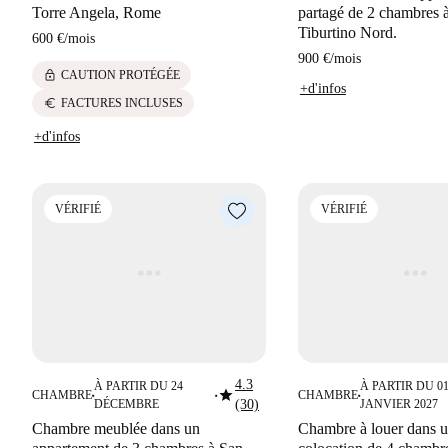
Torre Angela, Rome
partagé de 2 chambres à
Tiburtino Nord.
600 €
/
mois
900 €
/
mois
lock
CAUTION PROTÉGÉE
+d'infos
euro
FACTURES INCLUSES
+d'infos
VÉRIFIÉ
VÉRIFIÉ
4.3
À PARTIR DU 24
À PARTIR DU 0
star
CHAMBRE
CHAMBRE
■
■
■
DÉCEMBRE
(30)
JANVIER 2027
Chambre meublée dans un
Chambre à louer dans 