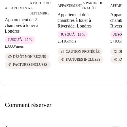
À PARTIR DU
À PARTIR DU
APPARTEMENT
APPARTE
■
APPARTEMENT
05
06 AOÛT
■
SEPTEMBRE
Appartement de 2
Appartem
Appartement de 2
chambres à louer à
chambres 
chambres à louer à
Riverside, Londres
Riversid
Londres
JUSQU'À - 15 %
JUSQU'À
JUSQU'À - 15 %
£5116
/
mois
£7100
/
mo
£3800
/
mois
lock
savings
CAUTION PROTÉGÉE
DÉPÔ
savings
DÉPÔT NON REQUIS
euro
euro
FACTURES INCLUSES
FACT
euro
FACTURES INCLUSES
Comment réserver