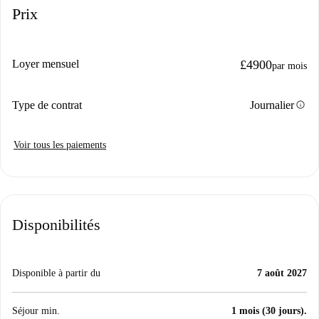
Prix
Loyer mensuel
£4900
par mois
info
Type de contrat
Journalier
Voir tous les paiements
Disponibilités
Disponible à partir du
7 août 2027
Séjour min.
1 mois (30 jours).