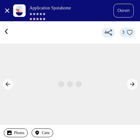
Application Spotahome
Ouvert
4
3
Photos
Carte