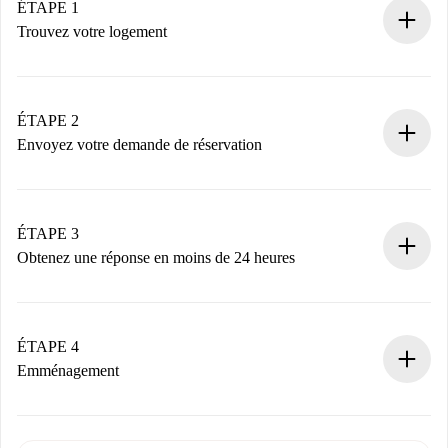
ÉTAPE 1
Trouvez votre logement
Processus de réservation 100% en ligne.
Logements et Propriétaires vérifiés.
Vous disposez à l’avance de toutes les informations
ÉTAPE 2
nécessaires.
Envoyez votre demande de réservation
Envoyez les informations essentielles sur votre profil et
votre mode de paiement.
Nous ne vous facturerons rien tant que le propriétaire
ÉTAPE 3
n’aura pas accepté.
Obtenez une réponse en moins de 24 heures
Le propriétaire dispose de 24 heures pour confirmer.
Si accepté, nous vous facturerons et vous mettrons en
contact avec le propriétaire.
ÉTAPE 4
Si refusé : aucun prélèvement et nous vous proposerons
Emménagement
d’autres options.
Accordez avec le propriétaire les détails de votre arrivée,
Documents requis si votre logement est «
Spotahome plus
remise des clés, etc.
».