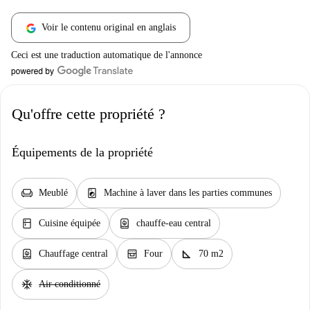
Voir le contenu original en anglais
Ceci est une traduction automatique de l'annonce
Qu'offre cette propriété ?
Équipements de la propriété
chair
local_laundry_service
Meublé
Machine à laver dans les parties communes
kitchen
water_heater
Cuisine équipée
chauffe-eau central
water_heater
oven_gen
square_foot
Chauffage central
Four
70 m2
ac_unit
Air conditionné