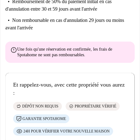
Remboursement de 50% du paiement initial
en cas
d'annulation entre 30 et 59 jours avant l'arrivée
Non remboursable
en cas d'annulation 29 jours ou moins
avant l'arrivée
error
Une fois qu'une réservation est confirmée, les frais de
Spotahome
ne sont pas remboursables
.
Et rappelez-vous, avec cette propriété vous aurez
:
savings
check_circle
DÉPÔT NON REQUIS
PROPRIÉTAIRE VÉRIFIÉ
GARANTIE SPOTAHOME
24H POUR VÉRIFIER VOTRE NOUVELLE MAISON