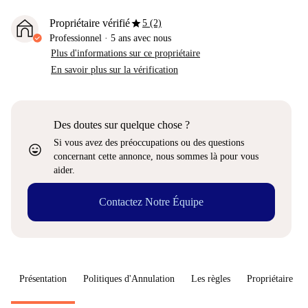
star
Propriétaire vérifié
5 (2)
Professionnel
·
5 ans
avec nous
Plus d'informations sur ce propriétaire
En savoir plus sur la vérification
Des doutes sur quelque chose ?
Si vous avez des préoccupations ou des questions
sentiment_very_satisfied
concernant cette annonce, nous sommes là pour vous
aider.
Contactez Notre Équipe
Présentation
Politiques d'Annulation
Les règles
Propriétaire