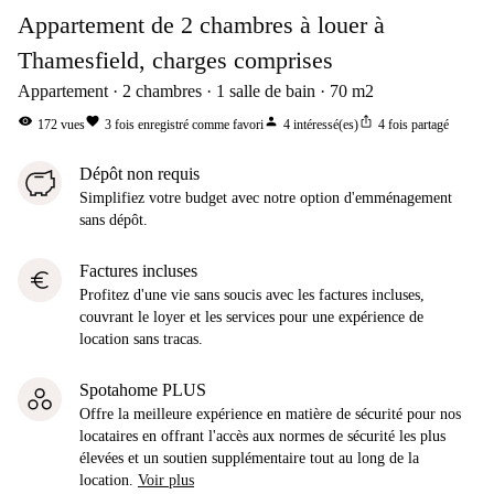
Appartement de 2 chambres à louer à
Thamesfield, charges comprises
Appartement
2
chambres
1
salle de bain
70
m2
visibility
favorite
person
ios_share
172
vues
3
fois enregistré comme favori
4
intéressé(es)
4
fois partagé
Dépôt non requis
Simplifiez votre budget avec notre option d'emménagement
sans dépôt.
Factures incluses
euro
Profitez d'une vie sans soucis avec les factures incluses,
couvrant le loyer et les services pour une expérience de
location sans tracas.
Spotahome PLUS
Offre la meilleure expérience en matière de sécurité pour nos
locataires en offrant l'accès aux normes de sécurité les plus
élevées et un soutien supplémentaire tout au long de la
location.
Voir plus