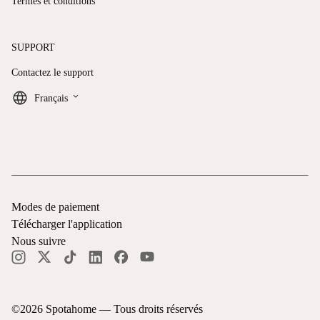
Termes et conditions
SUPPORT
Contactez le support
keyboard_arrow_down
Français
Modes de paiement
Télécharger l'application
Nous suivre
©
2026
Spotahome —
Tous droits réservés