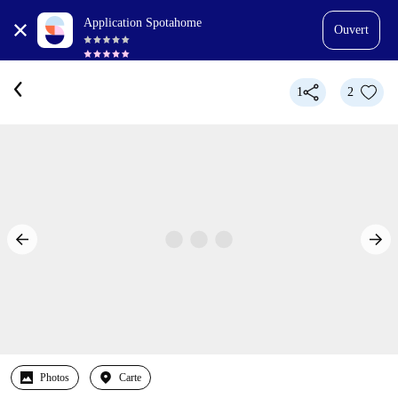
Application Spotahome
Ouvert
1
2
Photos
Carte