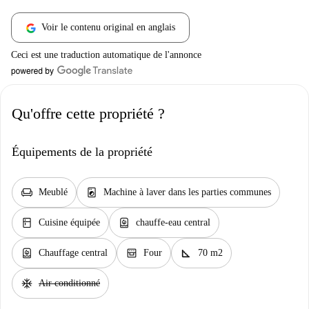
Voir le contenu original en anglais
Ceci est une traduction automatique de l'annonce
Qu'offre cette propriété ?
Équipements de la propriété
chair
local_laundry_service
Meublé
Machine à laver dans les parties communes
kitchen
water_heater
Cuisine équipée
chauffe-eau central
water_heater
oven_gen
square_foot
Chauffage central
Four
70 m2
ac_unit
Air conditionné