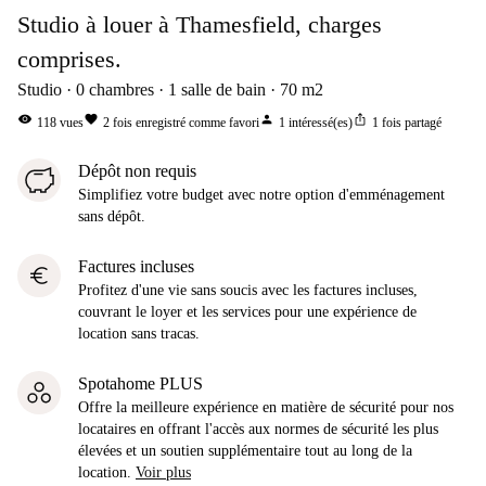
Studio à louer à Thamesfield, charges
comprises.
Studio
0
chambres
1
salle de bain
70
m2
visibility
favorite
person
ios_share
118
vues
2
fois enregistré comme favori
1
intéressé(es)
1
fois partagé
Dépôt non requis
Simplifiez votre budget avec notre option d'emménagement
sans dépôt.
Factures incluses
euro
Profitez d'une vie sans soucis avec les factures incluses,
couvrant le loyer et les services pour une expérience de
location sans tracas.
Spotahome PLUS
Offre la meilleure expérience en matière de sécurité pour nos
locataires en offrant l'accès aux normes de sécurité les plus
élevées et un soutien supplémentaire tout au long de la
location.
Voir plus