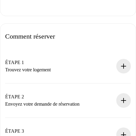
Comment réserver
ÉTAPE 1
Trouvez votre logement
Processus de réservation 100% en ligne.
Logements et Propriétaires vérifiés.
Vous disposez à l’avance de toutes les informations
ÉTAPE 2
nécessaires.
Envoyez votre demande de réservation
Envoyez les informations essentielles sur votre profil et
votre mode de paiement.
Nous ne vous facturerons rien tant que le propriétaire
ÉTAPE 3