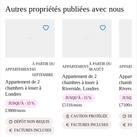
Autres propriétés publiées avec nous
À PARTIR DU
À PARTIR DU
APPARTEMENT
APPARTE
■
APPARTEMENT
05
08 AOÛT
■
SEPTEMBRE
Appartement de 2
Appartem
Appartement de 2
chambres à louer à
chambres 
chambres à louer à
Riverside, Londres
Riversid
Londres
JUSQU'À - 15 %
JUSQU'À
JUSQU'À - 15 %
£5116
/
mois
£7100
/
mo
£3800
/
mois
lock
savings
CAUTION PROTÉGÉE
DÉPÔ
savings
DÉPÔT NON REQUIS
euro
euro
FACTURES INCLUSES
FACT
euro
FACTURES INCLUSES