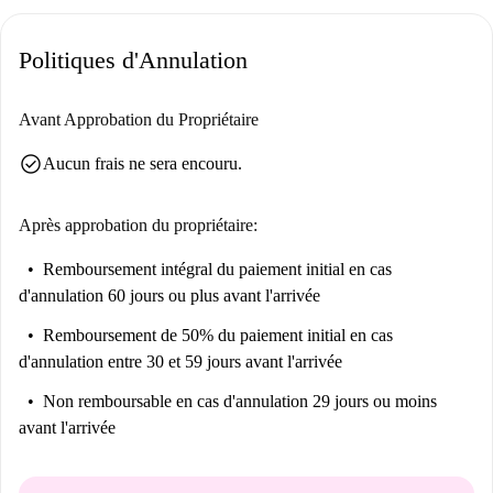
Palm Riverside et The Hop Pole, ainsi que d'un supermarché Sainsbury's
pour vos achats.
Politiques d'Annulation
Avant Approbation du Propriétaire
check_circle
Aucun frais ne sera encouru.
Après approbation du propriétaire:
Remboursement intégral du paiement initial
en cas
d'annulation 60 jours ou plus avant l'arrivée
Remboursement de 50% du paiement initial
en cas
d'annulation entre 30 et 59 jours avant l'arrivée
Non remboursable
en cas d'annulation 29 jours ou moins
avant l'arrivée