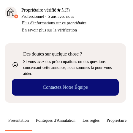
star
Propriétaire vérifié
5 (2)
Professionnel
·
5 ans
avec nous
Plus d'informations sur ce propriétaire
En savoir plus sur la vérification
Des doutes sur quelque chose ?
Si vous avez des préoccupations ou des questions
sentiment_very_satisfied
concernant cette annonce, nous sommes là pour vous
aider.
Contactez Notre Équipe
Présentation
Politiques d'Annulation
Les règles
Propriétaire