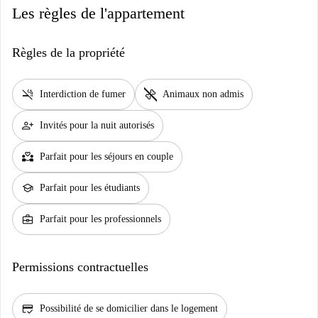
Les règles de l'appartement
Règles de la propriété
smoke_free
pet_supplies
Interdiction de fumer
Animaux non admis
person_add
Invités pour la nuit autorisés
partner_heart
Parfait pour les séjours en couple
school
Parfait pour les étudiants
business_center
Parfait pour les professionnels
Permissions contractuelles
credit_score
Possibilité de se domicilier dans le logement