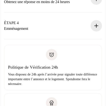
n’aura pas accepté.
Obtenez une réponse en moins de 24 heures
Le propriétaire dispose de 24 heures pour confirmer.
Si accepté, nous vous facturerons et vous mettrons en
contact avec le propriétaire.
ÉTAPE 4
Si refusé : aucun prélèvement et nous vous proposerons
Emménagement
d’autres options.
Accordez avec le propriétaire les détails de votre arrivée,
Documents requis si votre logement est «
Spotahome plus
remise des clés, etc.
».
Spotahome transférera le premier paiement au propriétaire
Pièce d’identité ou Passeport
uniquement si aucun problème n'est signalé.
Justificatif de solvabilité
Domiciliation bancaire
Politique de Vérification 24h
Vous disposez de 24h après l’arrivée pour signaler toute différence
importante entre l’annonce et le logement. Spotahome fera le
nécessaire.