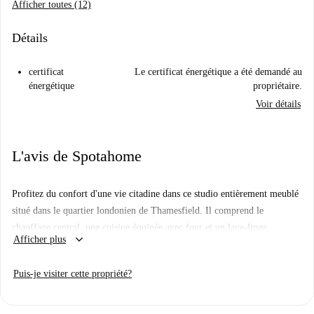
Afficher toutes (12)
Détails
certificat
Le certificat énergétique a été demandé au
énergétique
propriétaire.
Voir détails
L'avis de Spotahome
Profitez du confort d'une vie citadine dans ce studio entièrement meublé
situé dans le quartier londonien de Thamesfield. Il comprend le
chauffage central, une cuisine équipée avec four et un lave-linge
keyboard_arrow_down
Afficher plus
commun. Veuillez noter que l'accès internet est inclus et que toutes les
charges sont comprises.
Puis-je visiter cette propriété?
Thamesfield bénéficie d'excellentes commodités locales. Vous êtes à
quelques pas de Putt in the Park et à proximité de restaurants comme