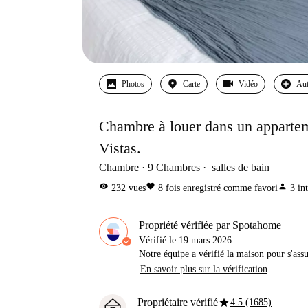
Photos
Carte
Vidéo
Aut
Chambre à louer dans un appartem
Vistas.
Chambre
9
Chambres
salles de bain
visibility
favorite
person
232
vues
8
fois enregistré comme favori
3
in
Propriété vérifiée par Spotahome
Vérifié le
19 mars 2026
Notre équipe a vérifié la maison pour s'ass
En savoir plus sur la vérification
star
Propriétaire vérifié
4.5 (1685)