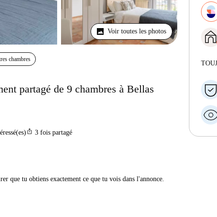
Voir toutes les photos
res chambres
TOU
ent partagé de 9 chambres à Bellas
ios_share
téressé(es)
3
fois partagé
urer que tu obtiens exactement ce que tu vois dans l'annonce.