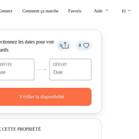
keyboard_arrow_down
keyboard_arrow_down
Connect
Comment ça marche
Favoris
Aide
Fr
ctionnez les dates pour voir
3
8
tarifs
RRIVÉE
DÉPART
Vérifier la disponibilité
 CETTE PROPRIÉTÉ