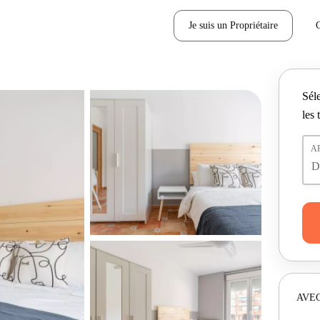
Je suis un Propriétaire
Séle
les 
A
AVEC