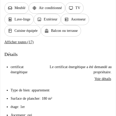
chair
ac_unit
tv
Meublé
Air conditionné
TV
local_laundry_service
image
elevator
Lave-linge
Extérieur
Ascenseur
kitchen
balcony
Cuisine équipée
Balcon ou terrasse
Afficher toutes (17)
Détails
certificat
Le certificat énergétique a été demandé au
énergétique
propriétaire.
Voir détails
Type de bien: appartement
Surface de plancher: 180 m²
étage: 1er
Ascenseur: oui