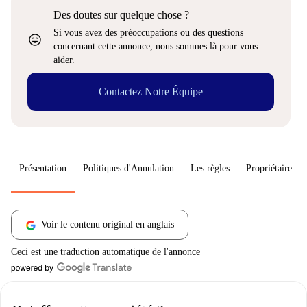
Des doutes sur quelque chose ?
Si vous avez des préoccupations ou des questions
sentiment_very_satisfied
concernant cette annonce, nous sommes là pour vous
aider.
Contactez Notre Équipe
Présentation
Politiques d'Annulation
Les règles
Propriétaire
Voir le contenu original en anglais
Ceci est une traduction automatique de l'annonce