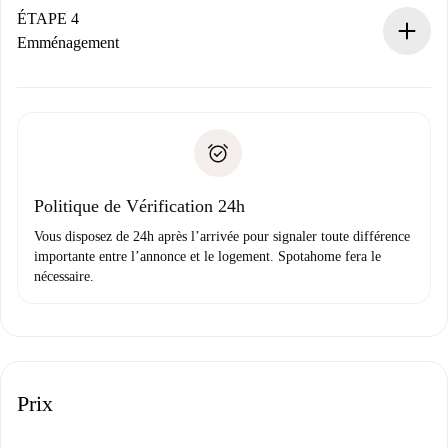
contact avec le propriétaire.
ÉTAPE 4
Si refusé : aucun prélèvement et nous vous proposerons
Emménagement
d’autres options.
Accordez avec le propriétaire les détails de votre arrivée,
Documents requis si votre logement est «
Spotahome plus
remise des clés, etc.
».
Spotahome transférera le premier paiement au propriétaire
Pièce d’identité ou Passeport
uniquement si aucun problème n'est signalé.
Justificatif de solvabilité
Domiciliation bancaire
Politique de Vérification 24h
Vous disposez de 24h après l’arrivée pour signaler toute différence
importante entre l’annonce et le logement. Spotahome fera le
nécessaire.
Prix