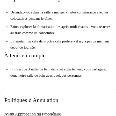
établissements comme Ninja Ramen et Restaurante Vitaca, ainsi que des
fast-foods tels que Oakberry Açaí Bowls et Papizza Fuencarral. Vous
Détendez-vous dans la salle à manger - faites connaissance avec les
pourrez également opter pour des restaurants méditerranéens comme
colocataires pendant le dîner.
Restaurante Taberna Madrid Madriz ou des adresses pour un petit-
déjeuner américain comme Billy Brunch, tous situés à deux pas de chez
Faites exploser la climatisation les après-midi chauds - vous resterez
vous. De quoi satisfaire toutes vos envies culinaires !
au frais comme un concombre.
En sirotant un café dans votre café préféré - il n'y a pas de meilleur
début de journée.
À tenir en compte
Il n'y a que 3 salles de bain dans cet appartement, vous partagerez
donc votre salle de bain avec quelques personnes.
Politiques d'Annulation
Avant Approbation du Propriétaire