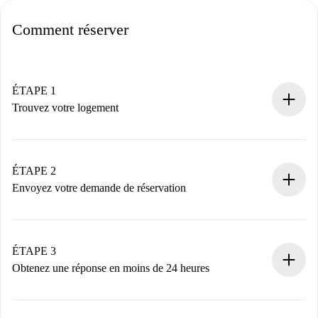
Comment réserver
ÉTAPE 1
Trouvez votre logement
Processus de réservation 100% en ligne.
Logements et Propriétaires vérifiés.
Vous disposez à l’avance de toutes les informations
ÉTAPE 2
nécessaires.
Envoyez votre demande de réservation
Envoyez les informations essentielles sur votre profil et
votre mode de paiement.
Nous ne vous facturerons rien tant que le propriétaire
ÉTAPE 3
n’aura pas accepté.
Obtenez une réponse en moins de 24 heures
Le propriétaire dispose de 24 heures pour confirmer.
Si accepté, nous vous facturerons et vous mettrons en