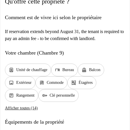
Qu'offre cette propriété ?
Comment est de vivre ici selon le propriétaire
If reservation extends beyond August 31, the tenant is required to
pay an admin fee - to be confirmed with landlord.
Votre chambre (Chambre 9)
water_heater
desk
balcony
Unité de chauffage
Bureau
Balcon
image
dresser
shelves
Extérieur
Commode
Étagères
package
key
Rangement
Clé personnelle
Afficher toutes (14)
Équipements de la propriété