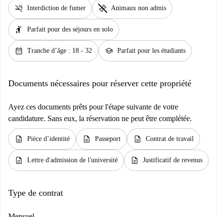
smoke_free
pet_supplies
Interdiction de fumer
Animaux non admis
hail
Parfait pour des séjours en solo
calendar_month
school
Tranche d’âge : 18 - 32
Parfait pour les étudiants
Documents nécessaires pour réserver cette propriété
Ayez ces documents prêts pour l'étape suivante de votre
candidature. Sans eux, la réservation ne peut être complétée.
description
description
description
Pièce d’identité
Passeport
Contrat de travail
description
description
Lettre d'admission de l'université
Justificatif de revenus
Type de contrat
Mensuel