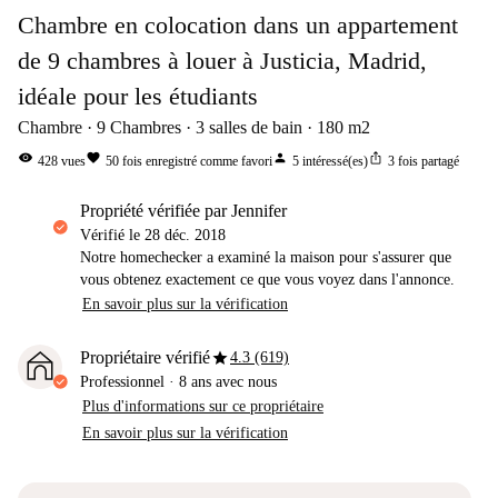
Chambre en colocation dans un appartement
de 9 chambres à louer à Justicia, Madrid,
idéale pour les étudiants
Chambre
9
Chambres
3
salles de bain
180
m2
visibility
favorite
person
ios_share
428
vues
50
fois enregistré comme favori
5
intéressé(es)
3
fois partagé
propriété vérifiée par Jennifer
Vérifié le
28 déc. 2018
Notre homechecker a examiné la maison pour s'assurer que
vous obtenez exactement ce que vous voyez dans l'annonce.
En savoir plus sur la vérification
star
Propriétaire vérifié
4.3 (619)
Professionnel
·
8 ans
avec nous
Plus d'informations sur ce propriétaire
En savoir plus sur la vérification