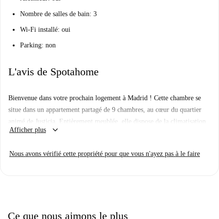
Nombre de salles de bain: 3
Wi-Fi installé: oui
Parking: non
L'avis de Spotahome
Bienvenue dans votre prochain logement à Madrid ! Cette chambre se
situe dans un appartement partagé de 9 chambres, au cœur du quartier
animé de Justicia. Entièrement meublée, elle dispose de la climatisation
keyboard_arrow_down
Afficher plus
individuelle, d'un lave-linge, d'une télévision et d'un système de
chauffage et d'eau chaude au gaz naturel. L'appartement comprend un
Nous avons vérifié cette propriété pour que vous n'ayez pas à le faire
balcon et un ascenseur. Cette annonce a été vérifiée par Spotahome, gage
de fiabilité. Idéal pour les étudiants, ce logement n'est pas adapté aux
couples.
Le quartier de Justicia est un quartier dynamique offrant un accès
immédiat à de nombreux restaurants. À proximité, vous trouverez des
Ce que nous aimons le plus