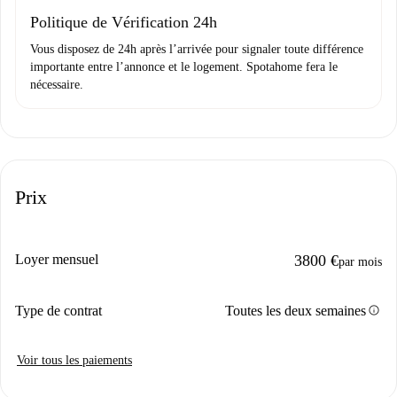
Domiciliation bancaire
Politique de Vérification 24h
Vous disposez de 24h après l’arrivée pour signaler toute différence
importante entre l’annonce et le logement. Spotahome fera le
nécessaire.
Prix
Loyer mensuel
3800 €
par mois
info
Type de contrat
Toutes les deux semaines
Voir tous les paiements