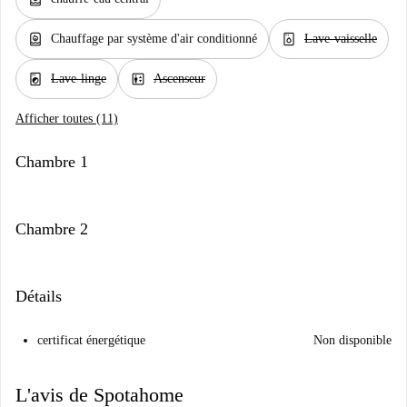
water_heater
dishwasher_gen
Chauffage par système d'air conditionné
Lave-vaisselle
local_laundry_service
elevator
Lave-linge
Ascenseur
Afficher toutes (11)
Chambre 1
Chambre 2
Détails
certificat énergétique
Non disponible
L'avis de Spotahome