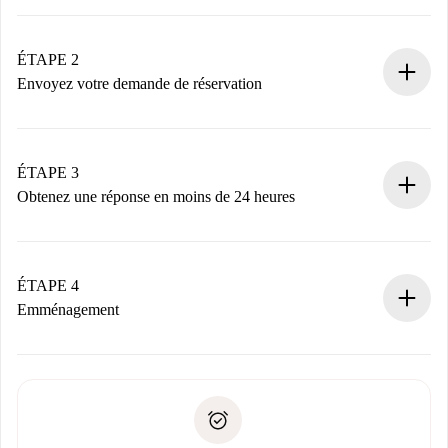
Processus de réservation 100% en ligne.
Logements et Propriétaires vérifiés.
Vous disposez à l’avance de toutes les informations
ÉTAPE 2
nécessaires.
Envoyez votre demande de réservation
Envoyez les informations essentielles sur votre profil et
votre mode de paiement.
Nous ne vous facturerons rien tant que le propriétaire
ÉTAPE 3
n’aura pas accepté.
Obtenez une réponse en moins de 24 heures
Le propriétaire dispose de 24 heures pour confirmer.
Si accepté, nous vous facturerons et vous mettrons en
contact avec le propriétaire.
ÉTAPE 4
Si refusé : aucun prélèvement et nous vous proposerons
Emménagement
d’autres options.
Accordez avec le propriétaire les détails de votre arrivée,
Documents requis si votre logement est «
Spotahome plus
remise des clés, etc.
».
Spotahome transférera le premier paiement au propriétaire
Pièce d’identité ou Passeport
uniquement si aucun problème n'est signalé.
Justificatif de solvabilité