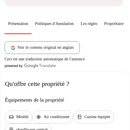
Présentation
Politiques d'Annulation
Les règles
Propriétaire
Voir le contenu original en anglais
Ceci est une traduction automatique de l'annonce
Qu'offre cette propriété ?
Équipements de la propriété
chair
ac_unit
kitchen
Meublé
Air conditionné
Cuisine équipée
water_heater
chauffe-eau central