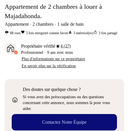
Appartement de 2 chambres à louer à
Majadahonda.
Appartement
2
chambres
1
salle de bain
visibility
favorite
person
ios_share
88
vues
5
fois enregistré comme favori
3
intéressé(es)
3
fois partagé
star
Propriétaire vérifié
4 (27)
Professionnel
·
9 ans
avec nous
Plus d'informations sur ce propriétaire
En savoir plus sur la vérification
Des doutes sur quelque chose ?
Si vous avez des préoccupations ou des questions
sentiment_very_satisfied
concernant cette annonce, nous sommes là pour vous
aider.
Contactez Notre Équipe