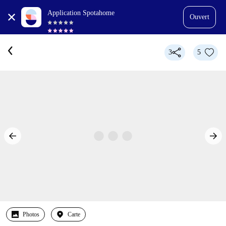
Application Spotahome
Ouvert
3
5
Photos
Carte