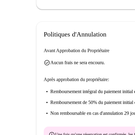
Segalerva et La Cocina de Emi, sont également to
Politiques d'Annulation
Avant Approbation du Propriétaire
check_circle
Aucun frais ne sera encouru.
Après approbation du propriétaire:
Remboursement intégral du paiement initial
e
Remboursement de 50% du paiement initial
Non remboursable
en cas d'annulation 29 jou
error
Une fois qu'une réservation est confirmée, le