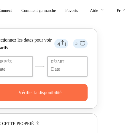
keyboard_arrow_down
keyboard_arrow_down
Connect
Comment ça marche
Favoris
Aide
Fr
ctionnez les dates pour voir
5
3
tarifs
RRIVÉE
DÉPART
Vérifier la disponibilité
 CETTE PROPRIÉTÉ