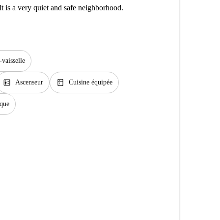
 It is a very quiet and safe neighborhood.
vaisselle
elevator
kitchen
Ascenseur
Cuisine équipée
ique