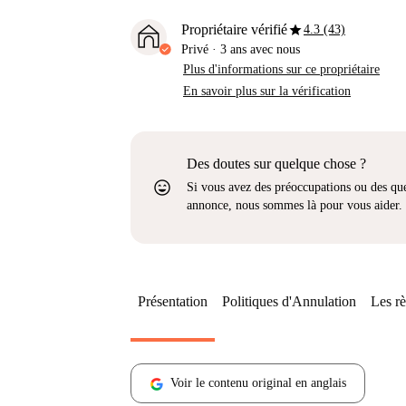
star
Propriétaire vérifié
4.3 (43)
Privé
·
3 ans
avec nous
Plus d'informations sur ce propriétaire
En savoir plus sur la vérification
Des doutes sur quelque chose ?
sentiment_very_satisfied
Si vous avez des préoccupations ou des que
annonce, nous sommes là pour vous aider.
Présentation
Politiques d'Annulation
Les rè
Voir le contenu original en anglais