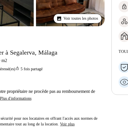
lock
Voir toutes les photos
er à Segalerva, Málaga
TOU
0
m2
ios_share
téressé(es)
5
fois partagé
otre propriétaire ne procède pas au remboursement de
Plus d'informations
sécurité pour nos locataires en offrant l'accès aux normes de
émentaire tout au long de la location.
Voir plus