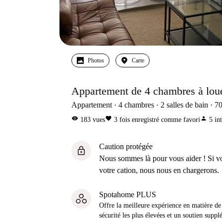
Photos
Carte
Appartement de 4 chambres à lou
Appartement
4
chambres
2
salles de bain
7
visibility
favorite
person
183
vues
3
fois enregistré comme favori
5
in
Caution protégée
lock
Nous sommes là pour vous aider ! Si v
votre cation, nous nous en chargerons.
Spotahome PLUS
Offre la meilleure expérience en matière de 
sécurité les plus élevées et un soutien suppl