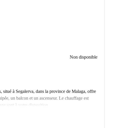
Non disponible
situé à Segalerva, dans la province de Malaga, offre
uipée, un balcon et un ascenseur. Le chauffage est
nge sont à votre disposition.
imité de plusieurs points d'intérêt, notamment le
 Kunst. De nombreux restaurants, tels que Mesón