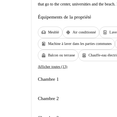
that go to the center, universities and the beach.
Équipements de la propriété
chair
ac_unit
dishwasher_gen
Meublé
Air conditionné
Lave-
local_laundry_service
Machine à laver dans les parties communes
balcony
water_heater
Balcon ou terrasse
Chauffe-eau électr
Afficher toutes (13)
Chambre 1
Chambre 2