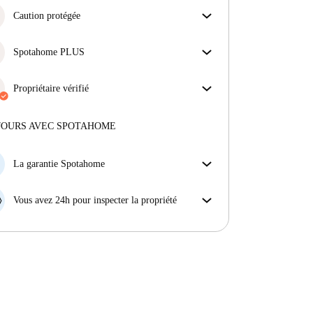
Caution protégée
Nous sommes là pour vous aider ! Si votre
propriétaire ne procède pas au remboursement de
Spotahome PLUS
votre cation, nous nous en chargerons.
Offre la meilleure expérience en matière de sécurité
Plus d'informations
pour nos locataires en offrant l'accès aux normes de
Propriétaire vérifié
sécurité les plus élevées et un soutien supplémentaire
Privé
·
3 ans
avec nous
tout au long de la location.
Voir plus
Plus d'informations sur ce propriétaire
JOURS AVEC SPOTAHOME
En savoir plus sur la vérification
La garantie Spotahome
Si le propriétaire annule votre réservation sans
préavis, nous allons soit (A) vous payer une chambre
Vous avez 24h pour inspecter la propriété
d'hôtel et vous aider à trouver un autre logement,
Si le bien ne correspond pas exactement à l'annonce
soit (B) vous rembourser en totalité.
que vous avez vue sur Spotahome, veuillez nous le
faire savoir dans les 24 heures suivant votre arrivée
afin que nous puissions trouver une solution.