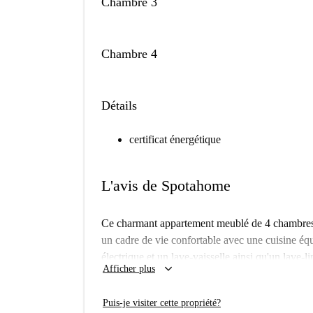
Chambre 3
Chambre 4
Détails
certificat énergétique
L'avis de Spotahome
Ce charmant appartement meublé de 4 chambres, 
un cadre de vie confortable avec une cuisine éq
électrique et un lave-vaisselle ainsi qu'un lave-li
keyboard_arrow_down
Afficher plus
Situé à Segalerva, l'appartement se trouve à prox
marché de Covirán et le centre culturel Urbane
Puis-je visiter cette propriété?