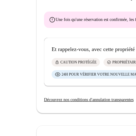
error
Une fois qu'une réservation est confirmée, le
Et rappelez-vous, avec cette propriété
lock
check_circle
CAUTION PROTÉGÉE
PROPRIÉTAIR
24H POUR VÉRIFIER VOTRE NOUVELLE M
Découvrez nos conditions d'annulation transparentes