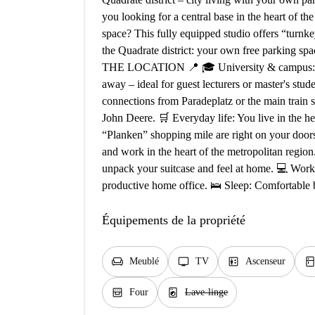
you looking for a central base in the heart of the
space? This fully equipped studio offers “turnkey
the Quadrate district: your own free parking spac
THE LOCATION 📍 🎓 University & campus: The 
away – ideal for guest lecturers or master's stud
connections from Paradeplatz or the main train 
John Deere. 🛒 Everyday life: You live in the hea
“Planken” shopping mile are right on your doorst
and work in the heart of the metropolitan re
unpack your suitcase and feel at home. 💻 Wor
productive home office. 🛌 Sleep: Comfortable be
Équipements de la propriété
chair
tv
elevator
kitche
Meublé
TV
Ascenseur
oven_gen
local_laundry_service
Four
Lave-linge