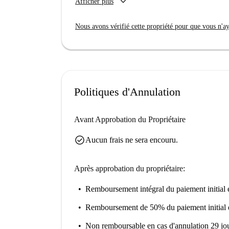
keyboard_arrow_down
Afficher plus
vérifié par Spotahome pour son assurance qualité. 
gaz et le Wi-Fi, sont comprises dans le loyer.
Nous avons vérifié cette propriété pour que vous n'aye
L'appartement est situé à Mannheim, à proximité de
confort. À proximité se trouvent des attractions
Stadt.wand.kunst et Sternwarte Mannheim, entre 
Am Museum et le Schwarzer Adler sont à quelque
aux commodités locales et aux sites culturels, ce
Politiques d'Annulation
logement.
Avant Approbation du Propriétaire
check_circle
Aucun frais ne sera encouru.
Après approbation du propriétaire:
Remboursement intégral du paiement initial
e
Remboursement de 50% du paiement initial
Non remboursable
en cas d'annulation 29 jou