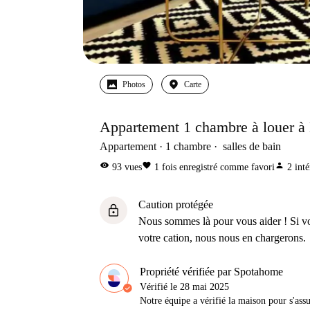
Photos
Carte
Appartement 1 chambre à louer à
Appartement
1
chambre
salles de bain
visibility
favorite
person
93
vues
1
fois enregistré comme favori
2
inté
Caution protégée
lock
Nous sommes là pour vous aider ! Si v
votre cation, nous nous en chargerons.
Propriété vérifiée par Spotahome
Vérifié le
28 mai 2025
Notre équipe a vérifié la maison pour s'ass