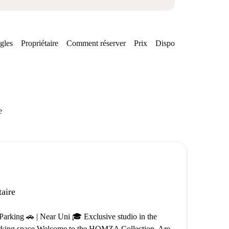
gles
Propriétaire
Comment réserver
Prix
Disponibilités
e
taire
arking 🚗 | Near Uni 🎓 Exclusive studio in the
 parking space Welcome to the HOMZA Collection. Are