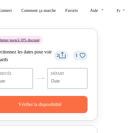
keyboard_arrow_down
keyboard_arrow_down
Connect
Comment ça marche
Favoris
Aide
Fr
tenez jusqu'à 10% discount
ctionnez les dates pour voir
2
1
tarifs
RRIVÉE
DÉPART
Vérifier la disponibilité