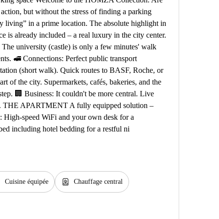
 action, but without the stress of finding a parking
 living” in a prime location. The absolute highlight in
e is already included – a real luxury in the city center.
university (castle) is only a few minutes' walk
ents. 🚅 Connections: Perfect public transport
station (short walk). Quick routes to BASF, Roche, or
rt of the city. Supermarkets, cafés, bakeries, and the
ep. 🏢 Business: It couldn't be more central. Live
gion. THE APARTMENT A fully equipped solution –
k: High-speed WiFi and your own desk for a
d including hotel bedding for a restful ni
n
water_heater
Cuisine équipée
Chauffage central