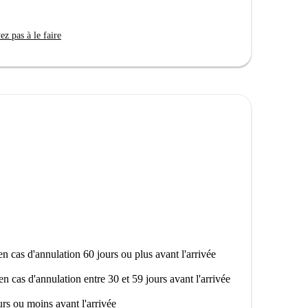
Toutes les factures, y compris l'électricité, l'eau, le
z pas à le faire
 plusieurs lieux d'intérêt pour les loisirs et le
 touristiques remarquables telles que Europa,
autres. Parmi les restaurants locaux, le Xoka-F Cafe
s pas. Cet emplacement allie confort et accessibilité
 qui en fait un excellent choix pour votre prochain
n cas d'annulation 60 jours ou plus avant l'arrivée
en cas d'annulation entre 30 et 59 jours avant l'arrivée
rs ou moins avant l'arrivée