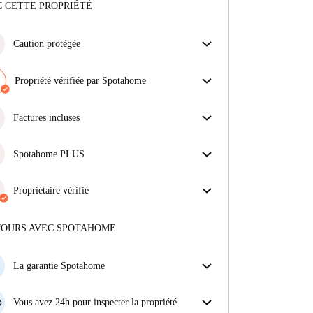
 CETTE PROPRIÉTÉ
Caution protégée
Nous sommes là pour vous aider ! Si votre
propriétaire ne procède pas au remboursement de
Propriété vérifiée par Spotahome
votre cation, nous nous en chargerons.
Notre équipe a vérifié la maison pour s'assurer que tu
Plus d'informations
obtiens exactement ce que tu vois dans l'annonce.
Factures incluses
En savoir plus sur la vérification
Profitez d'une vie sans soucis avec les factures
incluses, couvrant le loyer et les services pour une
Spotahome PLUS
expérience de location sans tracas.
Offre la meilleure expérience en matière de sécurité
pour nos locataires en offrant l'accès aux normes de
Propriétaire vérifié
sécurité les plus élevées et un soutien supplémentaire
Professionnel
·
1 ans
avec nous
tout au long de la location.
Voir plus
Plus d'informations sur ce propriétaire
JOURS AVEC SPOTAHOME
En savoir plus sur la vérification
La garantie Spotahome
Si le propriétaire annule votre réservation sans
préavis, nous allons soit (A) vous payer une chambre
Vous avez 24h pour inspecter la propriété