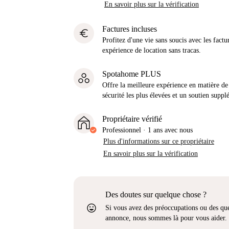
En savoir plus sur la vérification
Factures incluses
euro
Profitez d'une vie sans soucis avec les factu
expérience de location sans tracas.
Spotahome PLUS
Offre la meilleure expérience en matière de 
sécurité les plus élevées et un soutien suppl
Propriétaire vérifié
Professionnel
·
1 ans
avec nous
Plus d'informations sur ce propriétaire
En savoir plus sur la vérification
Des doutes sur quelque chose ?
sentiment_very_satisfied
Si vous avez des préoccupations ou des que
annonce, nous sommes là pour vous aider.