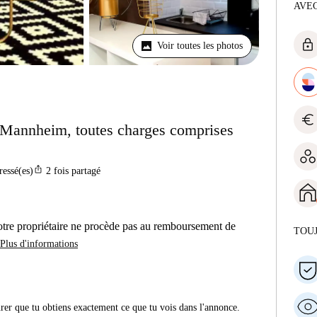
AVEC
lock
Voir toutes les photos
euro
 Mannheim, toutes charges comprises
ios_share
ressé(es)
2
fois partagé
otre propriétaire ne procède pas au remboursement de
TOU
Plus d'informations
urer que tu obtiens exactement ce que tu vois dans l'annonce.