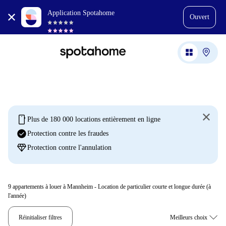
Application Spotahome
Ouvert
mobile
Plus de 180 000 locations entièrement en ligne
check_circle
Protection contre les fraudes
diamond
Protection contre l'annulation
9
appartements à louer à Mannheim - Location de particulier courte et longue durée (à
l'année)
Réinitialiser filtres