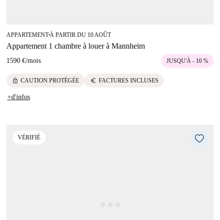
APPARTEMENT
À PARTIR DU 10 AOÛT
■
Appartement 1 chambre à louer à Mannheim
1590 €
/
mois
JUSQU'À - 10 %
lock
euro
CAUTION PROTÉGÉE
FACTURES INCLUSES
+d'infos
VÉRIFIÉ