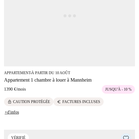
APPARTEMENT
À PARTIR DU 10 AOÛT
■
Appartement 1 chambre à louer à Mannheim
1390 €
/
mois
JUSQU'À - 10 %
lock
euro
CAUTION PROTÉGÉE
FACTURES INCLUSES
+d'infos
VÉRIFIÉ