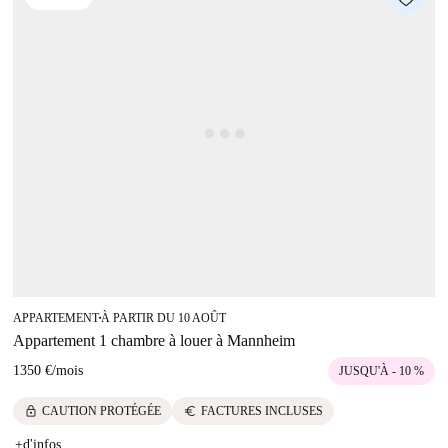
APPARTEMENT
À PARTIR DU 10 AOÛT
■
Appartement 1 chambre à louer à Mannheim
1350 €
/
mois
JUSQU'À - 10 %
lock
euro
CAUTION PROTÉGÉE
FACTURES INCLUSES
+d'infos