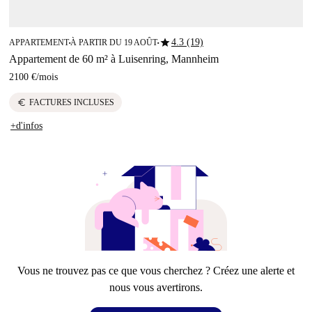
star
4.3 (19)
APPARTEMENT
À PARTIR DU 19 AOÛT
■
■
Appartement de 60 m² à Luisenring, Mannheim
2100 €
/
mois
euro
FACTURES INCLUSES
+d'infos
Vous ne trouvez pas ce que vous cherchez ? Créez une alerte et
nous vous avertirons.