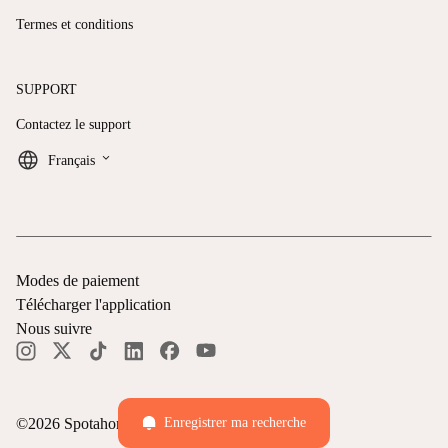
Termes et conditions
SUPPORT
Contactez le support
keyboard_arrow_down
Français
Modes de paiement
Télécharger l'application
Nous suivre
©
2026
Spotahome —
Tous droits réservés
Enregistrer ma recherche