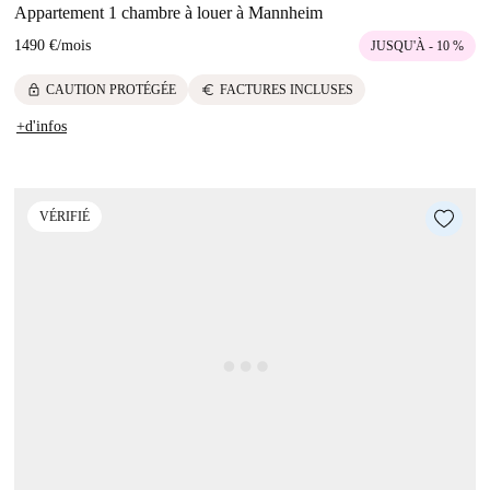
Appartement 1 chambre à louer à Mannheim
1490 €
/
mois
JUSQU'À - 10 %
lock
euro
CAUTION PROTÉGÉE
FACTURES INCLUSES
+d'infos
VÉRIFIÉ