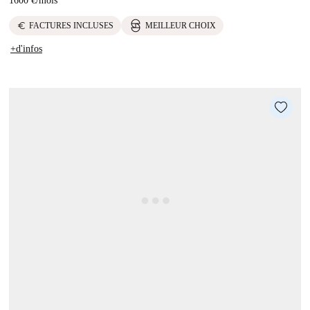
1600 €
/
mois
euro
FACTURES INCLUSES
MEILLEUR CHOIX
+d'infos