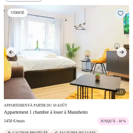
VÉRIFIÉ
1/11
APPARTEMENT
À PARTIR DU 10 AOÛT
■
Appartement 1 chambre à louer à Mannheim
1450 €
/
mois
JUSQU'À - 10 %
lock
euro
CAUTION PROTÉGÉE
FACTURES INCLUSES