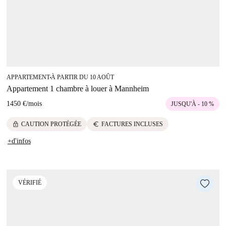
APPARTEMENT
À PARTIR DU 10 AOÛT
■
Appartement 1 chambre à louer à Mannheim
1450 €
/
mois
JUSQU'À - 10 %
lock
euro
CAUTION PROTÉGÉE
FACTURES INCLUSES
+d'infos
VÉRIFIÉ