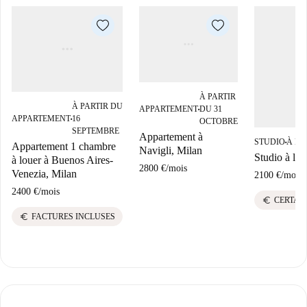
À PARTIR
À PARTIR DU
APPARTEMENT
DU 31
■
APPARTEMENT
16
OCTOBRE
■
SEPTEMBRE
Appartement à
STUDIO
À PA
■
Appartement 1 chambre
Navigli, Milan
Studio à lo
à louer à Buenos Aires-
2800 €
/
mois
Venezia, Milan
2100 €
/
mois
2400 €
/
mois
euro
CERTAI
euro
FACTURES INCLUSES