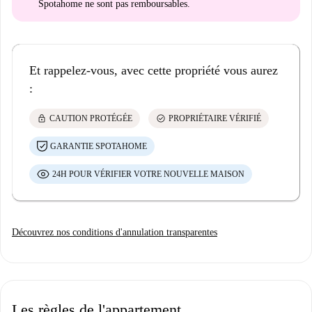
Spotahome
ne sont pas remboursables
.
Et rappelez-vous, avec cette propriété vous aurez
:
lock
check_circle
CAUTION PROTÉGÉE
PROPRIÉTAIRE VÉRIFIÉ
GARANTIE SPOTAHOME
24H POUR VÉRIFIER VOTRE NOUVELLE MAISON
Découvrez nos conditions d'annulation transparentes
Les règles de l'appartement