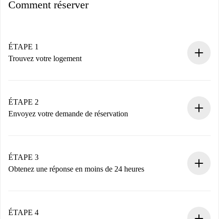
Comment réserver
ÉTAPE 1
Trouvez votre logement
Processus de réservation 100% en ligne.
Logements et Propriétaires vérifiés.
Vous disposez à l’avance de toutes les informations
ÉTAPE 2
nécessaires.
Envoyez votre demande de réservation
Envoyez les informations essentielles sur votre profil et
votre mode de paiement.
Nous ne vous facturerons rien tant que le propriétaire
ÉTAPE 3
n’aura pas accepté.
Obtenez une réponse en moins de 24 heures
Le propriétaire dispose de 24 heures pour confirmer.
Si accepté, nous vous facturerons et vous mettrons en
contact avec le propriétaire.
ÉTAPE 4