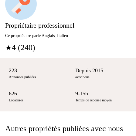
Propriétaire professionnel
Ce propriétaire parle Anglais, Italien
4 (240)
star
223
Depuis 2015
Annonces publiées
avec nous
626
9-15h
Locataires
Temps de réponse moyen
Autres propriétés publiées avec nous