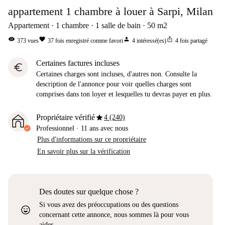
appartement 1 chambre à louer à Sarpi, Milan
Appartement
1
chambre
1
salle de bain
50
m2
visibility
favorite
person
ios_share
373
vues
37
fois enregistré comme favori
4
intéressé(es)
4
fois partagé
Certaines factures incluses
euro
Certaines charges sont incluses, d'autres non. Consulte la
description de l'annonce pour voir quelles charges sont
comprises dans ton loyer et lesquelles tu devras payer en plus.
star
Propriétaire vérifié
4 (240)
Professionnel
·
11 ans
avec nous
Plus d'informations sur ce propriétaire
En savoir plus sur la vérification
Des doutes sur quelque chose ?
Si vous avez des préoccupations ou des questions
sentiment_very_satisfied
concernant cette annonce, nous sommes là pour vous
aider.