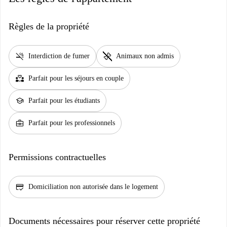
Règles de la propriété
smoke_free
pet_supplies
Interdiction de fumer
Animaux non admis
partner_heart
Parfait pour les séjours en couple
school
Parfait pour les étudiants
business_center
Parfait pour les professionnels
Permissions contractuelles
credit_score
Domiciliation non autorisée dans le logement
Documents nécessaires pour réserver cette propriété