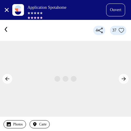
Application Spotahome
Ouvert
4
37
Photos
Carte