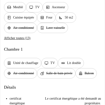
chair
tv
elevator
Meublé
TV
Ascenseur
kitchen
oven_gen
square_foot
Cuisine équipée
Four
50 m2
ac_unit
dishwasher_gen
Air conditionné
Lave-vaisselle
Afficher toutes (13)
Chambre 1
water_heater
tv
airline_seat_flat
Unité de chauffage
TV
Lit double
ac_unit
soap
balcony
Air conditionné
Salle de bain privée
Balcon
Détails
certificat
Le certificat énergétique a été demandé au
énergétique
propriétaire.