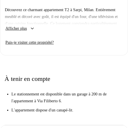
Découvrez ce charmant appartement T2 à Sarpi, Milan. Entièrement
meublé et décoré avec goût, il est équipé d'un four, d'une télévision et
d'une cuisine fonctionnelle. Ce logement conviendra particulièrement
keyboard_arrow_down
Afficher plus
aux couples et aux jeunes actifs. Le Wi-Fi est inclus. Bien que
Spotahome ne vérifie pas personnellement chaque annonce, tous les
Puis-je visiter cette propriété?
propriétaires sont soumis à une procédure de sélection rigoureuse afin de
vous garantir un séjour de qualité.
Sarpi est un quartier animé de Milan, réputé pour son ambiance et ses
établissements culturels. Vous trouverez à proximité des restaurants
italiens comme l'Osteria della Stazione et la Piadineria Doppio Zero. Les
À tenir en compte
amateurs de tourisme apprécieront la proximité du Mercato Settimanale
'Fauche et du Vélodrome Vigorelli. Sarpi vous offre confort et une riche
Le stationnement est disponible dans un garage à 200 m de
expérience culturelle. Réservez votre séjour sur Spotahome dès
l'appartement à Via Filiberto 6.
aujourd'hui !
L'appartement dispose d'un canapé-lit.