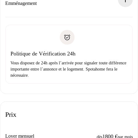
Si refusé : aucun prélèvement et nous vous proposerons
Emménagement
d’autres options.
Accordez avec le propriétaire les détails de votre arrivée,
Documents requis si votre logement est «
Spotahome plus
remise des clés, etc.
».
Spotahome transférera le premier paiement au propriétaire
Pièce d’identité ou Passeport
uniquement si aucun problème n'est signalé.
Justificatif de solvabilité
Domiciliation bancaire
Politique de Vérification 24h
Vous disposez de 24h après l’arrivée pour signaler toute différence
importante entre l’annonce et le logement. Spotahome fera le
nécessaire.
Prix
Loyer mensuel
1800 €
dès
par mois