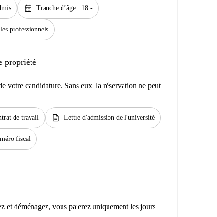
calendar_month
dmis
Tranche d’âge : 18 -
 les professionnels
e propriété
e votre candidature. Sans eux, la réservation ne peut
description
trat de travail
Lettre d'admission de l'université
méro fiscal
z et déménagez, vous paierez uniquement les jours