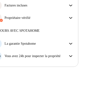
Factures incluses
Profitez d'une vie sans soucis avec les factures
incluses, couvrant le loyer et les services pour une
Propriétaire vérifié
expérience de location sans tracas.
Professionnel
·
9 ans
avec nous
Plus d'informations sur ce propriétaire
JOURS AVEC SPOTAHOME
En savoir plus sur la vérification
La garantie Spotahome
Si le propriétaire annule votre réservation sans
préavis, nous allons soit (A) vous payer une chambre
Vous avez 24h pour inspecter la propriété
d'hôtel et vous aider à trouver un autre logement,
Si le bien ne correspond pas exactement à l'annonce
soit (B) vous rembourser en totalité.
que vous avez vue sur Spotahome, veuillez nous le
faire savoir dans les 24 heures suivant votre arrivée
afin que nous puissions trouver une solution.