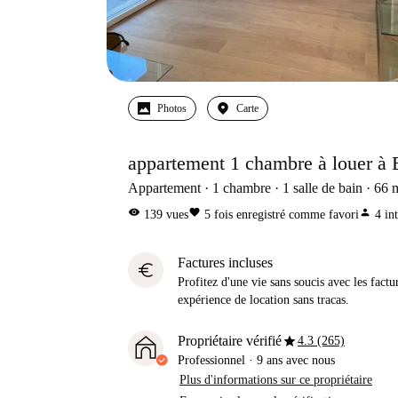
Photos
Carte
appartement 1 chambre à louer à 
Appartement
1
chambre
1
salle de bain
66
visibility
favorite
person
139
vues
5
fois enregistré comme favori
4
in
Factures incluses
euro
Profitez d'une vie sans soucis avec les factu
expérience de location sans tracas.
star
Propriétaire vérifié
4.3 (265)
Professionnel
·
9 ans
avec nous
Plus d'informations sur ce propriétaire