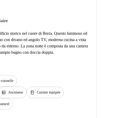
taire
dificio storico nel cuore di Brera. Questo luminoso ed
no con divano ed angolo TV, moderna cucina a vista
o da esterno. La zona notte è composta da una camera
n ampio bagno con doccia doppia.
vaisselle
elevator
kitchen
Ascenseur
Cuisine équipée
naturel