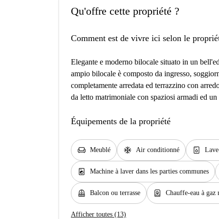
Qu'offre cette propriété ?
Comment est de vivre ici selon le proprié
Elegante e moderno bilocale situato in un bell'e
ampio bilocale è composto da ingresso, soggior
completamente arredata ed terrazzino con arred
da letto matrimoniale con spaziosi armadi ed u
Équipements de la propriété
chair
ac_unit
dishwasher_gen
Meublé
Air conditionné
Lave-
local_laundry_service
Machine à laver dans les parties communes
balcony
water_heater
Balcon ou terrasse
Chauffe-eau à gaz 
Afficher toutes (13)