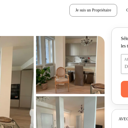
Je suis un Propriétaire
Séle
les 
A
AVEC