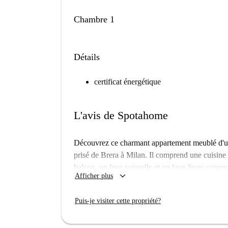
Chambre 1
Détails
certificat énergétique
L'avis de Spotahome
Découvrez ce charmant appartement meublé d'une
prisé de Brera à Milan. Il comprend une cuisine 
balcon, un lave-vaisselle et un lave-linge commun
keyboard_arrow_down
Afficher plus
étudiants.
Situé à proximité de nombreux sites d'intérêt à B
Puis-je visiter cette propriété?
de la Targa Dedicata A Edoardo Mangiarotti, du
Plongez au cœur du patrimoine italien tout en pro