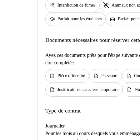
smoke_free
pet_supplies
Interdiction de fumer
Animaux non a
school
business_center
Parfait pour les étudiants
Parfait pour
Documents nécessaires pour réserver cett
Ayez ces documents prêts pour l'étape suivante d
être complétée.
description
description
description
Pièce d’identité
Passeport
Con
description
description
Justificatif de caractère temporaire
Nu
Type de contrat
Journalier
Pour les mois au cours desquels vous emménage