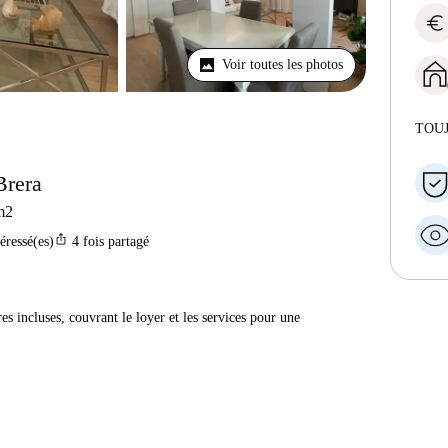
euro
Voir toutes les photos
TOU
Brera
m2
ios_share
téressé(es)
4
fois partagé
res incluses, couvrant le loyer et les services pour une