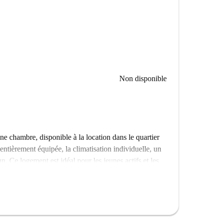
Non disponible
 chambre, disponible à la location dans le quartier
entièrement équipée, la climatisation individuelle, un
. Ce logement est idéal pour les jeunes actifs et les
rera, il vous permettra de profiter de la Via Solferino,
 Monumento a G.B. Piatti et du Corso Garibaldi.
fitant du confort de la vie urbaine.