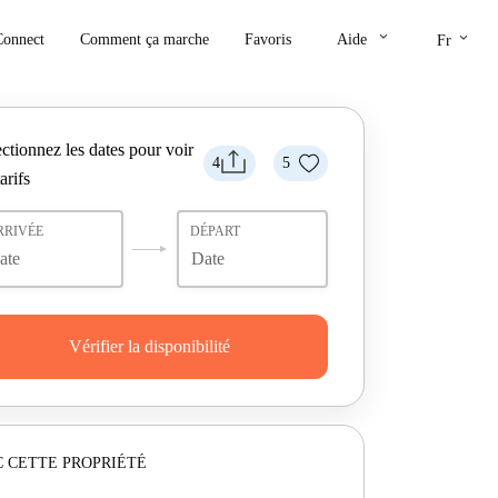
keyboard_arrow_down
keyboard_arrow_down
Connect
Comment ça marche
Favoris
Aide
Fr
ctionnez les dates pour voir
4
5
tarifs
RRIVÉE
DÉPART
Vérifier la disponibilité
 CETTE PROPRIÉTÉ