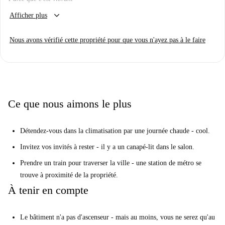
keyboard_arrow_down
Vais-je l'aimer ici?
Afficher plus
Dépend.
Nous avons vérifié cette propriété pour que vous n'ayez pas à le faire
Vous cherchez une maison élégante avec beaucoup de couleurs?
Alors jetez un oeil à cet endroit charmant.
Vraiment? Dis m'en plus...
Vous vous sentirez vraiment gai dans ce bel appartement. Avec des
Ce que nous aimons le plus
touches de couleurs brillantes partout, des pièces spacieuses et tous les
appareils essentiels, cette maison est à la fois jolie et pratique.
Détendez-vous dans la climatisation par une journée chaude - cool.
Nous pensons que c’est un endroit idéal pour ceux qui recherchent une
Invitez vos invités à rester - il y a un canapé-lit dans le salon.
maison avec une certaine personnalité.
Prendre un train pour traverser la ville - une station de métro se
Vos 3 principales raisons de vivre ici:
trouve à proximité de la propriété.
Détendez-vous à la climatisation par une chaude journée— cool.
À tenir en compte
Invitez vos invités à rester - il y a un canapé-lit dans le salon.
Prenez un train à travers la ville - une station de métro se trouve à
Le bâtiment n'a pas d'ascenseur - mais au moins, vous ne serez qu'au
proximité de la propriété.