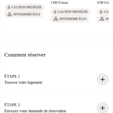
1390 €
/
mois
1190 €
/
moi
lock
CAUTION PROTÉGÉE
lock
lock
CAUTION PROTÉGÉE
CAUT
SPOTAHOME PLUS
SPOTAHOME PLUS
SPO
Comment réserver
ÉTAPE 1
Trouvez votre logement
Processus de réservation 100% en ligne.
Logements et Propriétaires vérifiés.
Vous disposez à l’avance de toutes les informations
ÉTAPE 2
nécessaires.
Envoyez votre demande de réservation