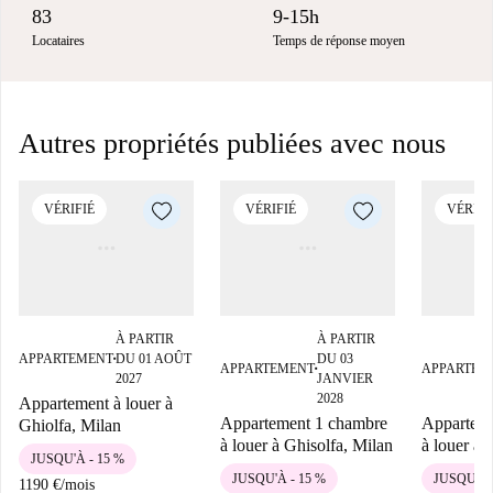
83
9-15h
Locataires
Temps de réponse moyen
Autres propriétés publiées avec nous
VÉRIFIÉ
VÉRIFIÉ
VÉRIFI
À PARTIR
À PARTIR
APPARTEMENT
DU 01 AOÛT
DU 03
■
APPARTEMENT
APPARTEM
■
2027
JANVIER
2028
Appartement à louer à
Appartement 1 chambre
Appartem
Ghiolfa, Milan
à louer à Ghisolfa, Milan
à louer à 
JUSQU'À - 15 %
JUSQU'À - 15 %
JUSQU'À 
1190 €
/
mois