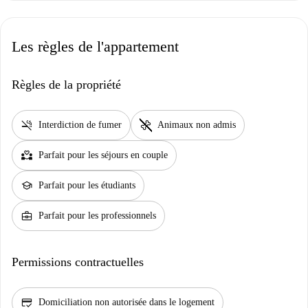
Les règles de l'appartement
Règles de la propriété
smoke_free
pet_supplies
Interdiction de fumer
Animaux non admis
partner_heart
Parfait pour les séjours en couple
school
Parfait pour les étudiants
business_center
Parfait pour les professionnels
Permissions contractuelles
credit_score
Domiciliation non autorisée dans le logement