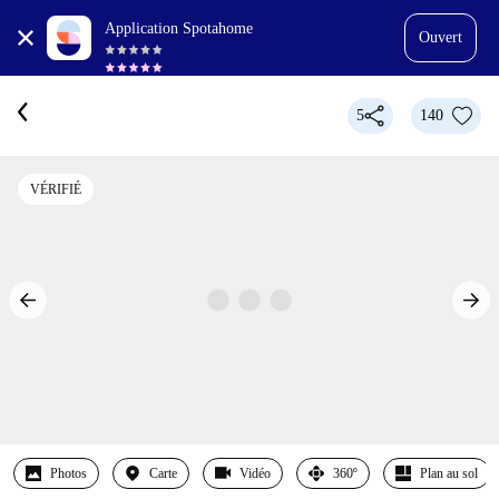
Application Spotahome
Ouvert
5
140
VÉRIFIÉ
Photos
Carte
Vidéo
360º
Plan au sol