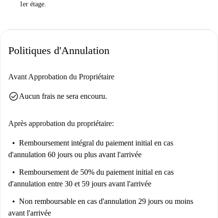
1er étage.
Mais vous devez savoir ceci ...
Le bâtiment n'a pas d'ascenseur - mais au moins, vous ne serez qu'au
1er étage.
Politiques d'Annulation
Aidez-moi à me décider ...
Il s'agit d'un charmant appartement d'une chambre situé au 1er étage de
Avant Approbation du Propriétaire
la Via Giuseppe Govone, à Milan. Il a de la couleur. C'est moderne. C'est
près du métro. Qu'est-ce qu'il n'y a pas à aimer?
check_circle
Aucun frais ne sera encouru.
Il est parfait pour ceux qui recherchent un endroit élégant avec beaucoup
de couleurs et un court trajet.
Après approbation du propriétaire:
Remboursement intégral du paiement initial
en cas
d'annulation 60 jours ou plus avant l'arrivée
Remboursement de 50% du paiement initial
en cas
d'annulation entre 30 et 59 jours avant l'arrivée
Non remboursable
en cas d'annulation 29 jours ou moins
avant l'arrivée