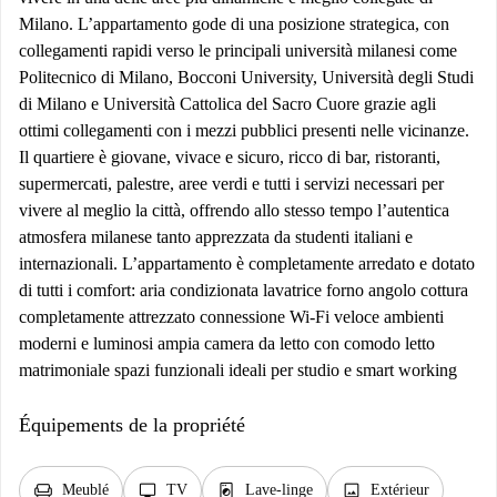
Milano. L’appartamento gode di una posizione strategica, con
collegamenti rapidi verso le principali università milanesi come
Politecnico di Milano, Bocconi University, Università degli Studi
di Milano e Università Cattolica del Sacro Cuore grazie agli
ottimi collegamenti con i mezzi pubblici presenti nelle vicinanze.
Il quartiere è giovane, vivace e sicuro, ricco di bar, ristoranti,
supermercati, palestre, aree verdi e tutti i servizi necessari per
vivere al meglio la città, offrendo allo stesso tempo l’autentica
atmosfera milanese tanto apprezzata da studenti italiani e
internazionali. L’appartamento è completamente arredato e dotato
di tutti i comfort: aria condizionata lavatrice forno angolo cottura
completamente attrezzato connessione Wi-Fi veloce ambienti
moderni e luminosi ampia camera da letto con comodo letto
matrimoniale spazi funzionali ideali per studio e smart working
Équipements de la propriété
chair
tv
local_laundry_service
image
Meublé
TV
Lave-linge
Extérieur