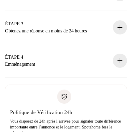
Envoyez les informations essentielles sur votre profil et
votre mode de paiement.
Nous ne vous facturerons rien tant que le propriétaire
ÉTAPE 3
n’aura pas accepté.
Obtenez une réponse en moins de 24 heures
Le propriétaire dispose de 24 heures pour confirmer.
Si accepté, nous vous facturerons et vous mettrons en
contact avec le propriétaire.
ÉTAPE 4
Si refusé : aucun prélèvement et nous vous proposerons
Emménagement
d’autres options.
Accordez avec le propriétaire les détails de votre arrivée,
Documents requis si votre logement est «
Spotahome plus
remise des clés, etc.
».
Spotahome transférera le premier paiement au propriétaire
Pièce d’identité ou Passeport
uniquement si aucun problème n'est signalé.
Justificatif de solvabilité
Domiciliation bancaire
Politique de Vérification 24h
Vous disposez de 24h après l’arrivée pour signaler toute différence
importante entre l’annonce et le logement. Spotahome fera le