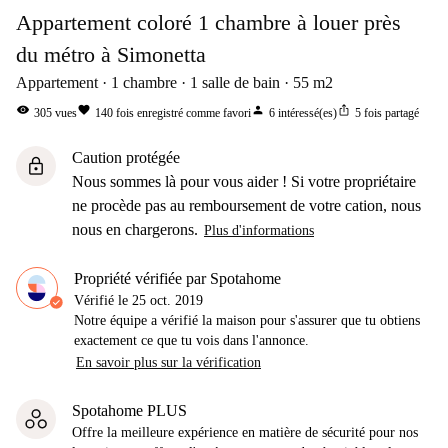
Appartement coloré 1 chambre à louer près
du métro à Simonetta
Appartement
1
chambre
1
salle de bain
55
m2
visibility
favorite
person
ios_share
305
vues
140
fois enregistré comme favori
6
intéressé(es)
5
fois partagé
Caution protégée
lock
Nous sommes là pour vous aider ! Si votre propriétaire
ne procède pas au remboursement de votre cation, nous
nous en chargerons.
Plus d'informations
Propriété vérifiée par Spotahome
Vérifié le
25 oct. 2019
Notre équipe a vérifié la maison pour s'assurer que tu obtiens
exactement ce que tu vois dans l'annonce.
En savoir plus sur la vérification
Spotahome PLUS
Offre la meilleure expérience en matière de sécurité pour nos