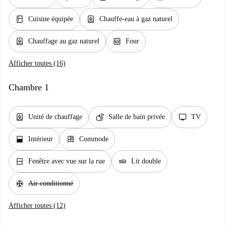
kitchen
water_heater
Cuisine équipée
Chauffe-eau à gaz naturel
water_heater
oven_gen
Chauffage au gaz naturel
Four
Afficher toutes (16)
Chambre 1
water_heater
soap
tv
Unité de chauffage
Salle de bain privée
TV
window_open
dresser
Intérieur
Commode
window_closed
airline_seat_flat
Fenêtre avec vue sur la rue
Lit double
ac_unit
Air conditionné
Afficher toutes (12)