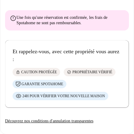
error
Une fois qu'une réservation est confirmée, les frais de
Spotahome
ne sont pas remboursables
.
Et rappelez-vous, avec cette propriété vous aurez
:
lock
check_circle
CAUTION PROTÉGÉE
PROPRIÉTAIRE VÉRIFIÉ
GARANTIE SPOTAHOME
24H POUR VÉRIFIER VOTRE NOUVELLE MAISON
Découvrez nos conditions d'annulation transparentes