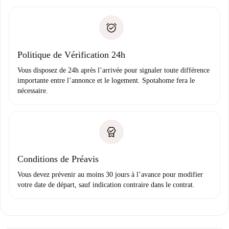
remise des clés, etc.
».
Spotahome transférera le premier paiement au propriétaire
Pièce d’identité ou Passeport
uniquement si aucun problème n'est signalé.
Justificatif de solvabilité
Domiciliation bancaire
Politique de Vérification 24h
Vous disposez de 24h après l’arrivée pour signaler toute différence
importante entre l’annonce et le logement. Spotahome fera le
nécessaire.
Conditions de Préavis
Vous devez prévenir au moins 30 jours à l’avance pour modifier
votre date de départ, sauf indication contraire dans le contrat.