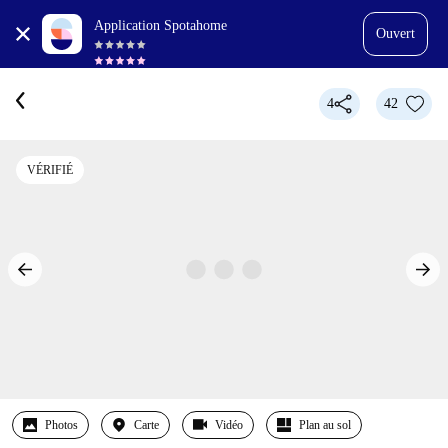
Application Spotahome
Ouvert
4
42
VÉRIFIÉ
Photos
Carte
Vidéo
Plan au sol