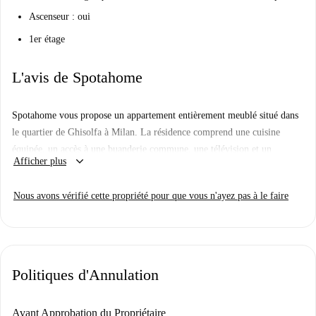
Ascenseur : oui
1er étage
L'avis de Spotahome
Spotahome vous propose un appartement entièrement meublé situé dans
le quartier de Ghisolfa à Milan. La résidence comprend une cuisine
équipée, un accès à une buanderie commune, une télévision et un
keyboard_arrow_down
Afficher plus
ascenseur. Veuillez noter que certains documents sont nécessaires.
Le quartier de Ghisolfa est proche du centre commercial Sci Nautico
Nous avons vérifié cette propriété pour que vous n'ayez pas à le faire
Milano Govone et de nombreux restaurants comme Govone Garden-
Nuova Gestione et Pizzeria Milano. Profitez de son ambiance animée et
des attractions touristiques facilement accessibles.
Politiques d'Annulation
Avant Approbation du Propriétaire