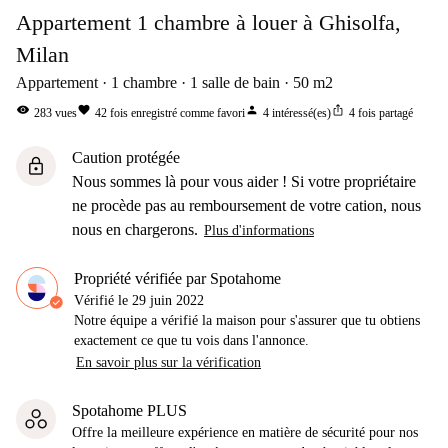
Appartement 1 chambre à louer à Ghisolfa,
Milan
Appartement
1
chambre
1
salle de bain
50
m2
visibility
favorite
person
ios_share
283
vues
42
fois enregistré comme favori
4
intéressé(es)
4
fois partagé
Caution protégée
lock
Nous sommes là pour vous aider ! Si votre propriétaire
ne procède pas au remboursement de votre cation, nous
nous en chargerons.
Plus d'informations
Propriété vérifiée par Spotahome
Vérifié le
29 juin 2022
Notre équipe a vérifié la maison pour s'assurer que tu obtiens
exactement ce que tu vois dans l'annonce.
En savoir plus sur la vérification
Spotahome PLUS
Offre la meilleure expérience en matière de sécurité pour nos