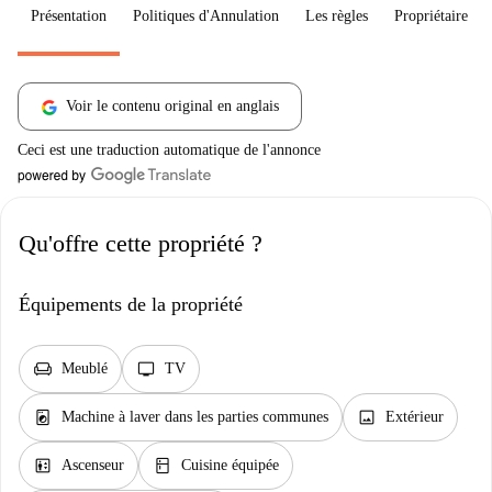
Présentation
Politiques d'Annulation
Les règles
Propriétaire
Voir le contenu original en anglais
Ceci est une traduction automatique de l'annonce
Qu'offre cette propriété ?
Équipements de la propriété
chair
tv
Meublé
TV
local_laundry_service
image
Machine à laver dans les parties communes
Extérieur
elevator
kitchen
Ascenseur
Cuisine équipée