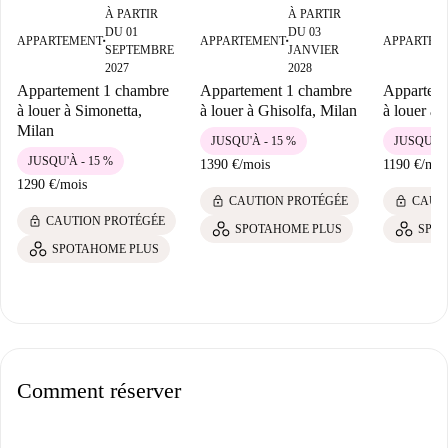
À PARTIR
À PARTIR
DU 01
DU 03
APPARTEMENT
APPARTEMENT
APPARTEM
■
■
SEPTEMBRE
JANVIER
2027
2028
Appartement 1 chambre
Appartement 1 chambre
Appartem
à louer à Simonetta,
à louer à Ghisolfa, Milan
à louer à 
Milan
JUSQU'À - 15 %
JUSQU'À 
JUSQU'À - 15 %
1390 €
/
mois
1190 €
/
moi
1290 €
/
mois
lock
lock
CAUTION PROTÉGÉE
CAUT
lock
CAUTION PROTÉGÉE
SPOTAHOME PLUS
SPO
SPOTAHOME PLUS
Comment réserver