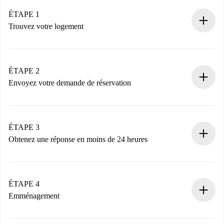
ÉTAPE 1
Trouvez votre logement
Processus de réservation 100% en ligne.
Logements et Propriétaires vérifiés.
Vous disposez à l’avance de toutes les informations
ÉTAPE 2
nécessaires.
Envoyez votre demande de réservation
Envoyez les informations essentielles sur votre profil et
votre mode de paiement.
Nous ne vous facturerons rien tant que le propriétaire
ÉTAPE 3
n’aura pas accepté.
Obtenez une réponse en moins de 24 heures
Le propriétaire dispose de 24 heures pour confirmer.
Si accepté, nous vous facturerons et vous mettrons en
contact avec le propriétaire.
ÉTAPE 4
Si refusé : aucun prélèvement et nous vous proposerons
Emménagement
d’autres options.
Accordez avec le propriétaire les détails de votre arrivée,
Documents requis si votre logement est «
Spotahome plus