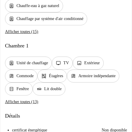
water_heater
Chauffe-eau à gaz naturel
water_heater
Chauffage par système d'air conditionné
Afficher toutes (15)
Chambre 1
water_heater
tv
image
Unité de chauffage
TV
Extérieur
dresser
shelves
dresser
Commode
Étagères
Armoire indépendante
window_closed
airline_seat_flat
Fenêtre
Lit double
Afficher toutes (13)
Détails
certificat énergétique
Non disponible