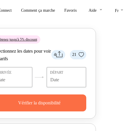
keyboard_arrow_down
keyboard_arrow_down
Connect
Comment ça marche
Favoris
Aide
Fr
tenez jusqu'à 5% discount
ctionnez les dates pour voir
4
21
tarifs
RRIVÉE
DÉPART
Vérifier la disponibilité