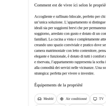
Comment est de vivre ici selon le proprié
Accogliente e raffinato bilocale, perfetto per chi
un’unica soluzione. L’appartamento si distingue pe
ideali sia per soggiorni brevi che per permanenz
soggiorno, arredato con gusto e dotato di un com
familiari. La cucina a vista e completamente att
creando uno spazio conviviale e pratico dove sen
camera matrimoniale con letto contenitore, pensa
elegante e funzionale, è dotato di tutti i comfor
e riservata, l’appartamento rappresenta la scelta 
alla comodità dei servizi nelle vicinanze. Una so
strategica: perfetta per vivere o investire.
Équipements de la propriété
chair
ac_unit
tv
Meublé
Air conditionné
TV