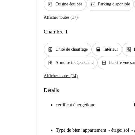
kitchen
garage
Cuisine équipée
Parking disponible
Afficher toutes (17)
Chambre 1
water_heater
window_open
shelves
Unité de chauffage
Intérieur
dresser
window_closed
Armoire indépendante
Fenêtre vue sur
Afficher toutes (14)
Détails
certificat énergétique
Type de bien: appartement - étage: sol -