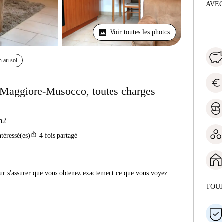
AVEC
Voir toutes les photos
n au sol
euro
 Maggiore-Musocco, toutes charges
m2
ios_share
ntéressé(es)
4
fois partagé
r s'assurer que vous obtenez exactement ce que vous voyez
TOU