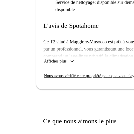
Service de nettoyage: disponible sur dem
disponible
L'avis de Spotahome
Ce T2 situé à Maggiore-Musocco est prêt à vous 
par un professionnel, vous garantissant une loca
comprend un lave-linge privatif, la climatisation
keyboard_arrow_down
Afficher plus
avec four. Un parking est disponible. Veuillez no
Toutes les charges (électricité, eau, gaz, Wi-Fi, 
Nous avons vérifié cette propriété pour que vous n'aye
loyer, ce qui en fait un excellent rapport qualité-
Maggiore-Musocco est un quartier dynamique de
commerces et services. À proximité, vous trouve
Ristorante Pizzeria San Giorgio-a Milano, ains
à pied. Plusieurs pizzerias et fast-foods sont é
Kebab-Pizza-Grill et Bread&Coffee Srls. À quel
Ce que nous aimons le plus
vous offre une excellente desserte pour explore
appartement idéalement situé !