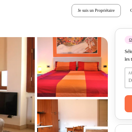
Je suis un Propriétaire
Ob
Séle
les 
A