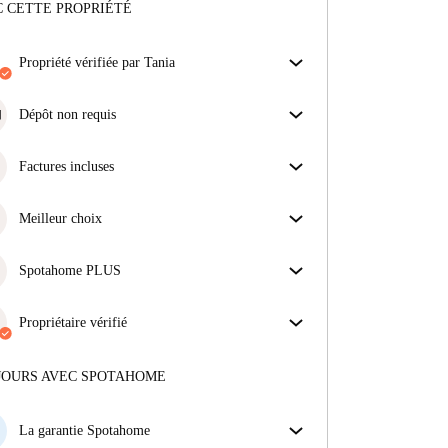
 CETTE PROPRIÉTÉ
propriété vérifiée par Tania
Notre homechecker a examiné la maison pour
s'assurer que vous obtenez exactement ce que vous
Dépôt non requis
voyez dans l'annonce.
Simplifiez votre budget avec notre option
En savoir plus sur la vérification
d'emménagement sans dépôt.
Factures incluses
Profitez d'une vie sans soucis avec les factures
incluses, couvrant le loyer et les services pour une
Meilleur choix
expérience de location sans tracas.
Des propriétés sélectionnées pour vous avec des prix
fantastiques, des disponibilités et une qualité haut de
Spotahome PLUS
gamme.
Offre la meilleure expérience en matière de sécurité
pour nos locataires en offrant l'accès aux normes de
Propriétaire vérifié
sécurité les plus élevées et un soutien supplémentaire
Professionnel
·
11 ans
avec nous
tout au long de la location.
Voir plus
Plus d'informations sur ce propriétaire
JOURS AVEC SPOTAHOME
En savoir plus sur la vérification
La garantie Spotahome