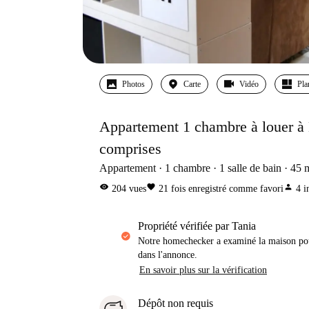
Photos
Carte
Vidéo
Pla
Appartement 1 chambre à louer à
comprises
Appartement
1
chambre
1
salle de bain
45
visibility
favorite
person
204
vues
21
fois enregistré comme favori
4
i
propriété vérifiée par Tania
Notre homechecker a examiné la maison pou
dans l'annonce.
En savoir plus sur la vérification
Dépôt non requis