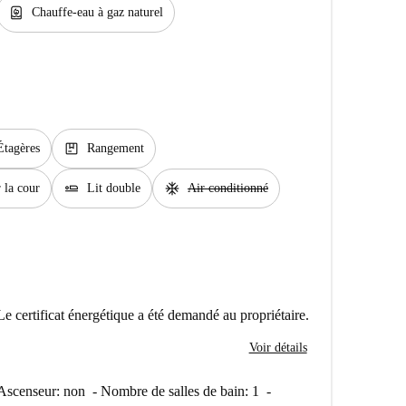
water_heater
Chauffe-eau à gaz naturel
package
Étagères
Rangement
airline_seat_flat
ac_unit
 la cour
Lit double
Air conditionné
Le certificat énergétique a été demandé au propriétaire.
Voir détails
 Ascenseur: non - Nombre de salles de bain: 1 -