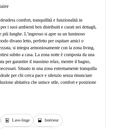
taire
 desidera comfort, tranquillità e funzionalità in
r i suoi ambienti ben distribuiti e curati nei dettagli,
e più lunghe. L’ingresso si apre su un luminoso
odo divano letto, perfetto per ospitare amici o
rezzata, si integra armoniosamente con la zona living,
tirsi subito a casa. La zona notte è composta da una
ta per garantire il massimo relax, mentre il bagno,
t necessari. Situato in una zona estremamente tranquilla
ideale per chi cerca pace e silenzio senza rinunciare
luzione abitativa che unisce stile, comfort e posizione
local_laundry_service
window_open
Lave-linge
Intérieur