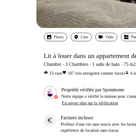
Photos
Carte
Vidéo
Pla
Lit à louer dans un appartement d
Chambre
3
Chambres
1
salle de bain
75
m2
visibility
favorite
person
33
vues
107
fois enregistré comme favori
4
i
Propriété vérifiée par Spotahome
Notre équipe a vérifié la maison pour s'ass
En savoir plus sur la vérification
Factures incluses
euro
Profitez d'une vie sans soucis avec les factu
expérience de location sans tracas.