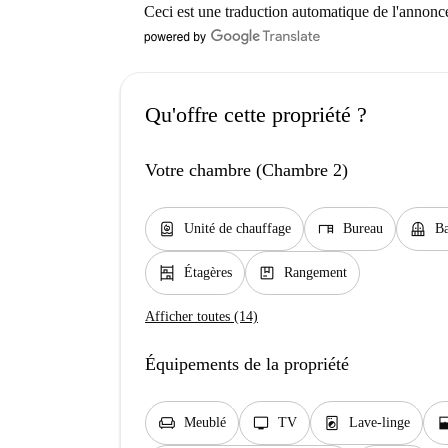
Ceci est une traduction automatique de l'annonc
Qu'offre cette propriété ?
Votre chambre (Chambre 2)
water_heater
desk
balcony
Unité de chauffage
Bureau
Ba
shelves
package
Étagères
Rangement
Afficher toutes (14)
Équipements de la propriété
chair
tv
local_laundry_service
window_
Meublé
TV
Lave-linge