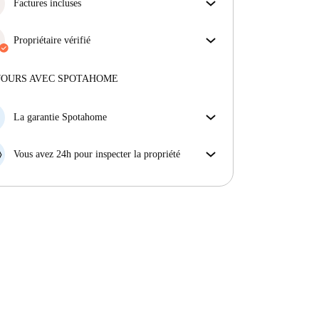
obtiens exactement ce que tu vois dans l'annonce.
Factures incluses
En savoir plus sur la vérification
Profitez d'une vie sans soucis avec les factures
incluses, couvrant le loyer et les services pour une
Propriétaire vérifié
expérience de location sans tracas.
Professionnel
·
10 ans
avec nous
Plus d'informations sur ce propriétaire
JOURS AVEC SPOTAHOME
En savoir plus sur la vérification
La garantie Spotahome
Si le propriétaire annule votre réservation sans
préavis, nous allons soit (A) vous payer une chambre
Vous avez 24h pour inspecter la propriété
d'hôtel et vous aider à trouver un autre logement,
Si le bien ne correspond pas exactement à l'annonce
soit (B) vous rembourser en totalité.
que vous avez vue sur Spotahome, veuillez nous le
faire savoir dans les 24 heures suivant votre arrivée
afin que nous puissions trouver une solution.