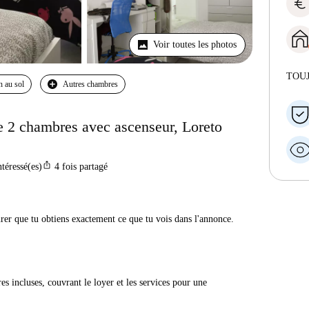
euro
Voir toutes les photos
TOU
n au sol
Autres chambres
e 2 chambres avec ascenseur, Loreto
ios_share
ntéressé(es)
4
fois partagé
urer que tu obtiens exactement ce que tu vois dans l'annonce.
res incluses, couvrant le loyer et les services pour une