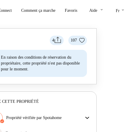
keyboard_arrow_down
keyboard_arrow_down
Connect
Comment ça marche
Favoris
Aide
Fr
4
107
En raison des conditions de réservation du
propriétaire, cette propriété n'est pas disponible
pour le moment.
 CETTE PROPRIÉTÉ
Propriété vérifiée par Spotahome
Notre équipe a vérifié la maison pour s'assurer que tu