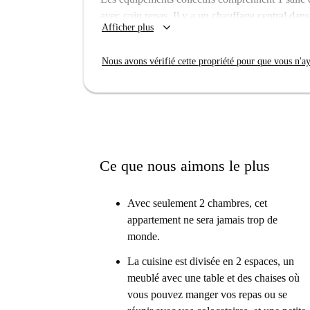
avec coin repas. Il y a un chauffage central dans
keyboard_arrow_down
Afficher plus
fois les chambres et les espaces communs au cha
sur via Cambiasi dans le quartier de Loreto, trè
Nous avons vérifié cette propriété pour que vous n'aye
sous le nom de Lambrate. Cet endroit bien équipé
se trouve également à distance de marche du Poli
L'appartement est intérieur et a une surface habi
Ce que nous aimons le plus
Avec seulement 2 chambres, cet
appartement ne sera jamais trop de
monde.
La cuisine est divisée en 2 espaces, un
meublé avec une table et des chaises où
vous pouvez manger vos repas ou se