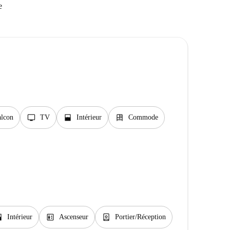
e
tv
window_open
dresser
lcon
TV
Intérieur
Commode
open
elevator
person_book
Intérieur
Ascenseur
Portier/Réception