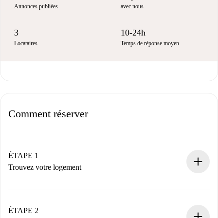
Annonces publiées
avec nous
3
10-24h
Locataires
Temps de réponse moyen
Comment réserver
ÉTAPE 1
Trouvez votre logement
Processus de réservation 100% en ligne.
Logements et Propriétaires vérifiés.
Vous disposez à l’avance de toutes les informations
ÉTAPE 2