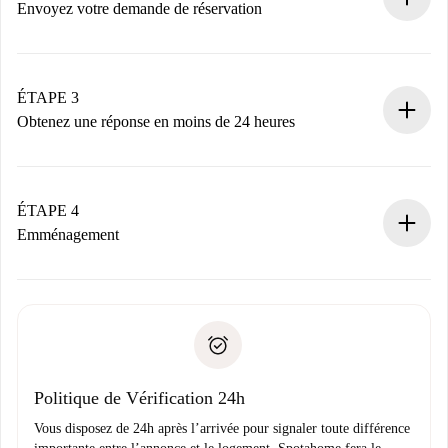
nécessaires.
Envoyez votre demande de réservation
Envoyez les informations essentielles sur votre profil et
votre mode de paiement.
Nous ne vous facturerons rien tant que le propriétaire
ÉTAPE 3
n’aura pas accepté.
Obtenez une réponse en moins de 24 heures
Le propriétaire dispose de 24 heures pour confirmer.
Si accepté, nous vous facturerons et vous mettrons en
contact avec le propriétaire.
ÉTAPE 4
Si refusé : aucun prélèvement et nous vous proposerons
Emménagement
d’autres options.
Accordez avec le propriétaire les détails de votre arrivée,
Documents requis si votre logement est «
Spotahome plus
remise des clés, etc.
».
Spotahome transférera le premier paiement au propriétaire
Pièce d’identité ou Passeport
uniquement si aucun problème n'est signalé.
Justificatif de solvabilité
Domiciliation bancaire
Politique de Vérification 24h
Vous disposez de 24h après l’arrivée pour signaler toute différence