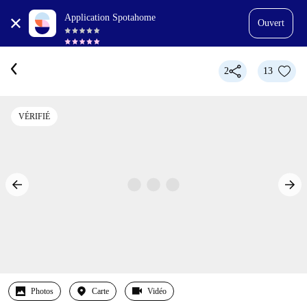
Application Spotahome
Ouvert
2
13
VÉRIFIÉ
Photos
Carte
Vidéo