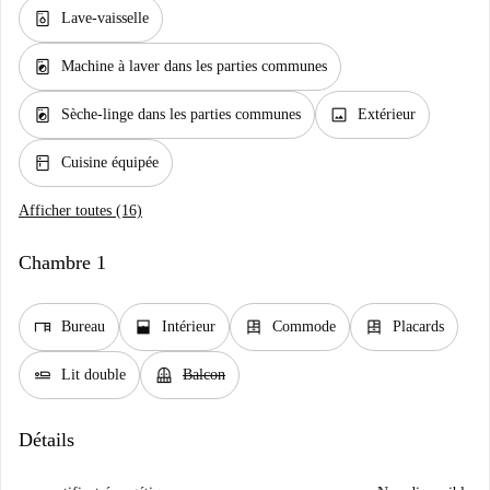
dishwasher_gen
Lave-vaisselle
local_laundry_service
Machine à laver dans les parties communes
local_laundry_service
image
Sèche-linge dans les parties communes
Extérieur
kitchen
Cuisine équipée
Afficher toutes (16)
Chambre 1
desk
window_open
dresser
dresser
Bureau
Intérieur
Commode
Placards
airline_seat_flat
balcony
Lit double
Balcon
Détails