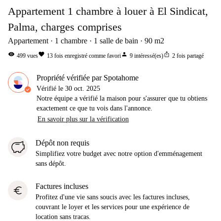
Appartement 1 chambre à louer à El Sindicat,
Palma, charges comprises
Appartement
1
chambre
1
salle de bain
90
m2
visibility
favorite
person
ios_share
499
vues
13
fois enregistré comme favori
9
intéressé(es)
2
fois partagé
Propriété vérifiée par Spotahome
Vérifié le
30 oct. 2025
Notre équipe a vérifié la maison pour s'assurer que tu obtiens
exactement ce que tu vois dans l'annonce.
En savoir plus sur la vérification
Dépôt non requis
Simplifiez votre budget avec notre option d'emménagement
sans dépôt.
Factures incluses
euro
Profitez d'une vie sans soucis avec les factures incluses,
couvrant le loyer et les services pour une expérience de
location sans tracas.