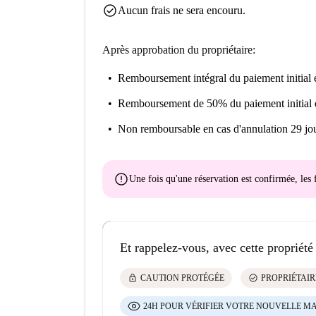
check_circle
Aucun frais ne sera encouru.
Après approbation du propriétaire:
Remboursement intégral du paiement initial
e
Remboursement de 50% du paiement initial
Non remboursable
en cas d'annulation 29 jou
error
Une fois qu'une réservation est confirmée, le
Et rappelez-vous, avec cette propriété
lock
check_circle
CAUTION PROTÉGÉE
PROPRIÉTAIR
24H POUR VÉRIFIER VOTRE NOUVELLE M