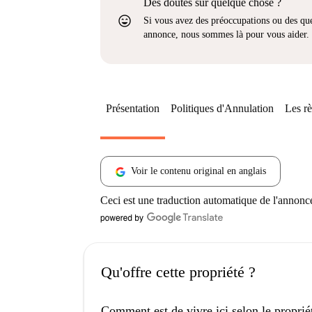
Des doutes sur quelque chose ?
sentiment_very_satisfied
Si vous avez des préoccupations ou des que
annonce, nous sommes là pour vous aider.
Présentation
Politiques d'Annulation
Les rè
Voir le contenu original en anglais
Ceci est une traduction automatique de l'annonc
Qu'offre cette propriété ?
Comment est de vivre ici selon le proprié