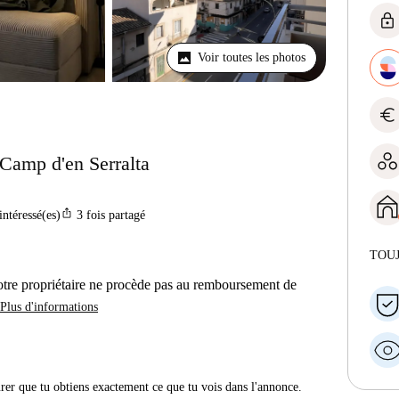
lock
Voir toutes les photos
euro
Camp d'en Serralta
ios_share
intéressé(es)
3
fois partagé
TOU
otre propriétaire ne procède pas au remboursement de
Plus d'informations
urer que tu obtiens exactement ce que tu vois dans l'annonce.