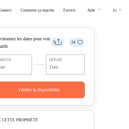
keyboard_arrow_down
keyboard_arrow_down
Connect
Comment ça marche
Favoris
Aide
Fr
ctionnez les dates pour voir
3
24
tarifs
RRIVÉE
DÉPART
Vérifier la disponibilité
 CETTE PROPRIÉTÉ