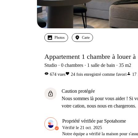
Photos
Carte
Appartement 1 chambre à louer à 
Studio
0
chambres
1
salle de bain
35
m2
visibility
favorite
person
674
vues
24
fois enregistré comme favori
17
Caution protégée
lock
Nous sommes là pour vous aider ! Si v
votre cation, nous nous en chargerons.
Propriété vérifiée par Spotahome
Vérifié le
21 oct. 2025
Notre équipe a vérifié la maison pour s'ass