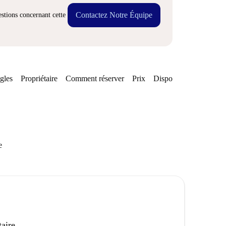
Contactez Notre Équipe
stions concernant cette
gles
Propriétaire
Comment réserver
Prix
Disponibilités
e
taire