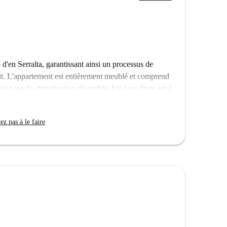
'en Serralta, garantissant ainsi un processus de
prit. L'appartement est entièrement meublé et comprend
insi que la climatisation réversible. Un lave-linge est à
 Wi-Fi est inclus.
ale, à proximité de nombreux sites d'intérêt. À
z pas à le faire
 la Calle de la Industria et la Galeria Horrach Moya.
'attractions.