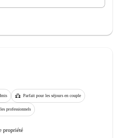
partner_heart
dmis
Parfait pour les séjours en couple
 les professionnels
e propriété