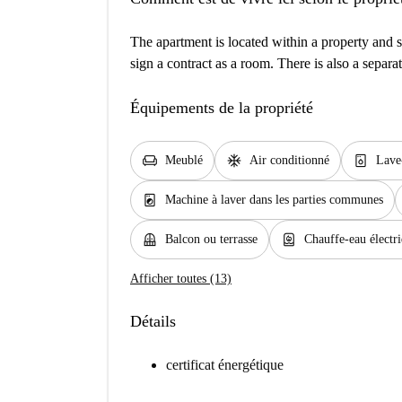
The apartment is located within a property and 
sign a contract as a room. There is also a separ
Équipements de la propriété
chair
ac_unit
dishwasher_gen
Meublé
Air conditionné
Lave-
local_laundry_service
Machine à laver dans les parties communes
balcony
water_heater
Balcon ou terrasse
Chauffe-eau électr
Afficher toutes (13)
Détails
certificat énergétique