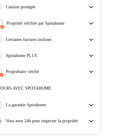
Caution protégée
Nous sommes là pour vous aider ! Si votre
propriétaire ne procède pas au remboursement de
Propriété vérifiée par Spotahome
votre cation, nous nous en chargerons.
Notre équipe a vérifié la maison pour s'assurer que tu
Plus d'informations
obtiens exactement ce que tu vois dans l'annonce.
Certaines factures incluses
En savoir plus sur la vérification
Certaines charges sont incluses, d'autres non.
Consulte la description de l'annonce pour voir
Spotahome PLUS
quelles charges sont comprises dans ton loyer et
Offre la meilleure expérience en matière de sécurité
lesquelles tu devras payer en plus.
pour nos locataires en offrant l'accès aux normes de
Propriétaire vérifié
sécurité les plus élevées et un soutien supplémentaire
Privé
·
10 mois
avec nous
tout au long de la location.
Voir plus
Plus d'informations sur ce propriétaire
JOURS AVEC SPOTAHOME
En savoir plus sur la vérification
La garantie Spotahome
Si le propriétaire annule votre réservation sans
préavis, nous allons soit (A) vous payer une chambre
Vous avez 24h pour inspecter la propriété
d'hôtel et vous aider à trouver un autre logement,
Si le bien ne correspond pas exactement à l'annonce
soit (B) vous rembourser en totalité.
que vous avez vue sur Spotahome, veuillez nous le