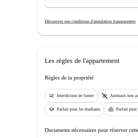
Découvrez nos conditions d'annulation transparentes
Les règles de l'appartement
Règles de la propriété
smoke_free
pet_supplies
Interdiction de fumer
Animaux non a
school
business_center
Parfait pour les étudiants
Parfait pour
Documents nécessaires pour réserver cett