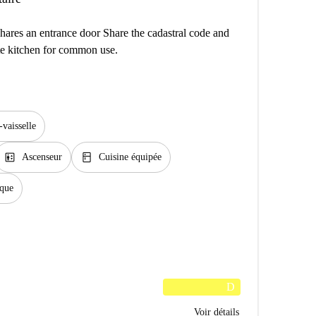
shares an entrance door Share the cadastral code and
ate kitchen for common use.
vaisselle
elevator
kitchen
Ascenseur
Cuisine équipée
ique
D
Voir détails