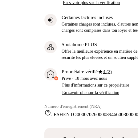
En savoir plus sur la vérification
Certaines factures incluses
euro
Certaines charges sont incluses, d'autres no
charges sont comprises dans ton loyer et les
Spotahome PLUS
Offre la meilleure expérience en matière de 
sécurité les plus élevées et un soutien suppl
star
Propriétaire vérifié
4 (2)
Privé
·
10 mois
avec nous
Plus d'informations sur ce propriétaire
En savoir plus sur la vérification
Numéro d'enregistrement (NRA)
help
:
ESHENTO0000702600008946600300000