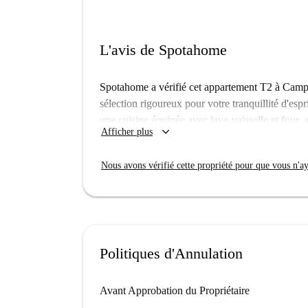
L'avis de Spotahome
Spotahome a vérifié cet appartement T2 à Camp d
sélection rigoureux pour votre tranquillité d'es
une cuisine équipée avec lave-vaisselle et four, a
keyboard_arrow_down
Afficher plus
votre disposition dans les parties communes et le
Camp d'en Serralta bénéficie d'une situation idé
Nous avons vérifié cette propriété pour que vous n'aye
quelques pas, vous trouverez les Moulins à vent,
C'est un quartier dynamique, plein de charme et d
Politiques d'Annulation
Avant Approbation du Propriétaire