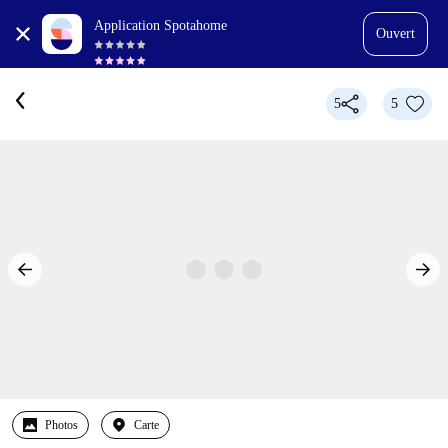
Application Spotahome
Ouvert
5
5
Photos
Carte