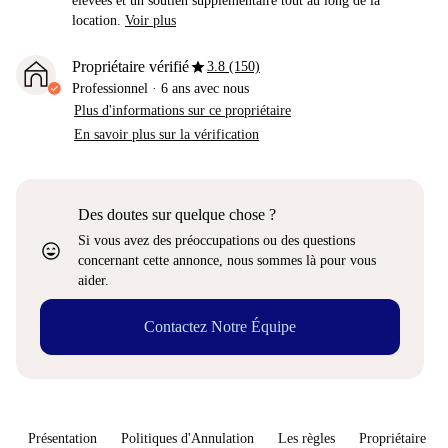
élevées et un soutien supplémentaire tout au long de la
location.
Voir plus
star
Propriétaire vérifié
3.8 (150)
Professionnel
·
6 ans
avec nous
Plus d'informations sur ce propriétaire
En savoir plus sur la vérification
Des doutes sur quelque chose ?
Si vous avez des préoccupations ou des questions
sentiment_very_satisfied
concernant cette annonce, nous sommes là pour vous
aider.
Contactez Notre Équipe
Présentation
Politiques d'Annulation
Les règles
Propriétaire