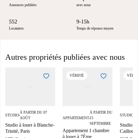
Annonces publiées
avec nous
552
9-15h
Locataires
Temps de réponse moyen
Autres propriétés publiées avec nous
VÉRIFIÉ
VÉRIF
À PARTIR DU 07
À PARTIR DU
À
STUDIO
STUDIO
■
■
AOÛT
APPARTEMENT
15
S
■
SEPTEMBRE
Studio à louer à Blanche-
Studio à 
Appartement 1 chambre
Trinité, Paris
Caillou, 
à louer à 7Ème