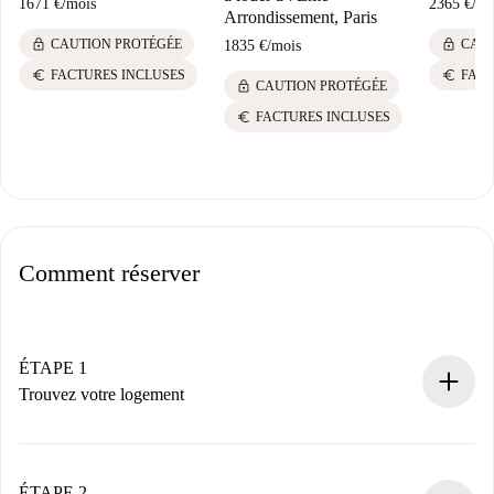
1671 €
/
mois
2365 €
/
mo
Arrondissement, Paris
lock
lock
CAUTION PROTÉGÉE
CAUT
1835 €
/
mois
euro
euro
FACTURES INCLUSES
FACT
lock
CAUTION PROTÉGÉE
euro
FACTURES INCLUSES
Comment réserver
ÉTAPE 1
Trouvez votre logement
Processus de réservation 100% en ligne.
Logements et Propriétaires vérifiés.
Vous disposez à l’avance de toutes les informations
ÉTAPE 2