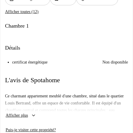
Afficher toutes (12)
Chambre 1
Détails
certificat énergétique
Non disponible
L'avis de Spotahome
Ce charmant appartement meublé d'une chambre, situé dans le quartier
Louis Bertrand, offre un espace de vie confortable. Il est équipé d'un
chauffage central et comprend toutes les charges principales : eau,
keyboard_arrow_down
Afficher plus
électricité, gaz et Wi-Fi. Vous y trouverez également une cuisine
équipée, un lave-linge et un lave-vaisselle partagés. Veuillez noter que
Puis-je visiter cette propriété?
l'immeuble ne dispose pas d'ascenseur.