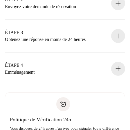
nécessaires.
Envoyez votre demande de réservation
Envoyez les informations essentielles sur votre profil et
votre mode de paiement.
Nous ne vous facturerons rien tant que le propriétaire
ÉTAPE 3
n’aura pas accepté.
Obtenez une réponse en moins de 24 heures
Le propriétaire dispose de 24 heures pour confirmer.
Si accepté, nous vous facturerons et vous mettrons en
contact avec le propriétaire.
ÉTAPE 4
Si refusé : aucun prélèvement et nous vous proposerons
Emménagement
d’autres options.
Accordez avec le propriétaire les détails de votre arrivée,
Documents requis si votre logement est «
Spotahome plus
remise des clés, etc.
».
Spotahome transférera le premier paiement au propriétaire
Pièce d’identité ou Passeport
uniquement si aucun problème n'est signalé.
Justificatif de solvabilité
Domiciliation bancaire
Politique de Vérification 24h
Vous disposez de 24h après l’arrivée pour signaler toute différence