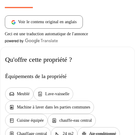
Voir le contenu original en anglais
Ceci est une traduction automatique de l'annonce
Qu'offre cette propriété ?
Équipements de la propriété
chair
dishwasher_gen
Meublé
Lave-vaisselle
local_laundry_service
Machine à laver dans les parties communes
kitchen
water_heater
Cuisine équipée
chauffe-eau central
water_heater
square_foot
ac_unit
Chauffage central
24 m2
Air conditionné