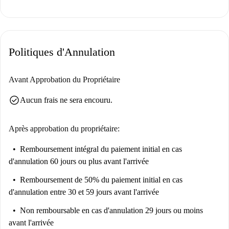
Louis Bertrand est un quartier animé d'Ivry-sur-Seine, à proximité de
Paris, riche en attractions touristiques comme le Chien Danois et le
Nocturlabe. D'autres points d'intérêt, tels que le Moulin de la Tour, le
Politiques d'Annulation
Street Art et la Fresque Se Souvenir pour Avancer, sont accessibles à
pied. Ce quartier allie culture et dynamisme urbain, offrant un accès
facile aux restaurants, aux expositions d'art et à la gastronomie locale.
Avant Approbation du Propriétaire
check_circle
Aucun frais ne sera encouru.
Après approbation du propriétaire:
Remboursement intégral du paiement initial
en cas
d'annulation 60 jours ou plus avant l'arrivée
Remboursement de 50% du paiement initial
en cas
d'annulation entre 30 et 59 jours avant l'arrivée
Non remboursable
en cas d'annulation 29 jours ou moins
avant l'arrivée