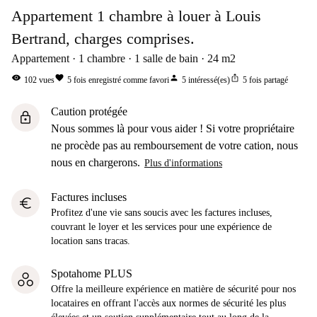
Appartement 1 chambre à louer à Louis
Bertrand, charges comprises.
Appartement
1
chambre
1
salle de bain
24
m2
visibility
favorite
person
ios_share
102
vues
5
fois enregistré comme favori
5
intéressé(es)
5
fois partagé
Caution protégée
lock
Nous sommes là pour vous aider ! Si votre propriétaire
ne procède pas au remboursement de votre cation, nous
nous en chargerons.
Plus d'informations
Factures incluses
euro
Profitez d'une vie sans soucis avec les factures incluses,
couvrant le loyer et les services pour une expérience de
location sans tracas.
Spotahome PLUS
Offre la meilleure expérience en matière de sécurité pour nos
locataires en offrant l'accès aux normes de sécurité les plus