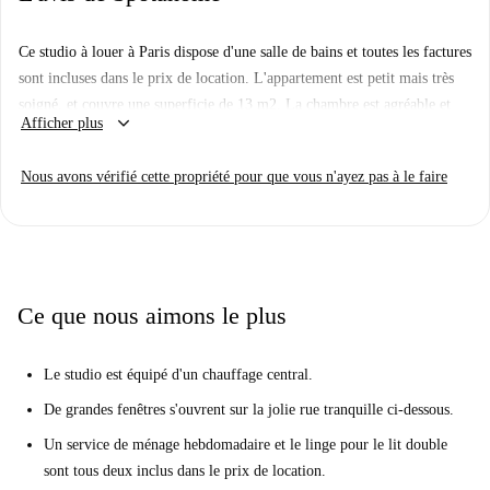
Ce studio à louer à Paris dispose d'une salle de bains et toutes les factures
sont incluses dans le prix de location. L'appartement est petit mais très
soigné, et couvre une superficie de 13 m2. La chambre est agréable et
keyboard_arrow_down
Afficher plus
lumineuse, elle est meublée avec un lit double, une télévision, un bureau
et une armoire.
Nous avons vérifié cette propriété pour que vous n'ayez pas à le faire
L'appartement est situé dans un «appartement / hôtel» sur la rue Jouffroy
d'Abbans, à Batignolles-Monceau. Le 17ème arrondissement de Paris a
beaucoup de charme parisien et est bien relié au reste de la ville par les
transports en commun. Bien que le quartier soit une zone moins
touristique de Paris, il y a beaucoup à voir et à faire.
Ce que nous aimons le plus
Le studio est équipé d'un chauffage central.
De grandes fenêtres s'ouvrent sur la jolie rue tranquille ci-dessous.
Un service de ménage hebdomadaire et le linge pour le lit double
sont tous deux inclus dans le prix de location.