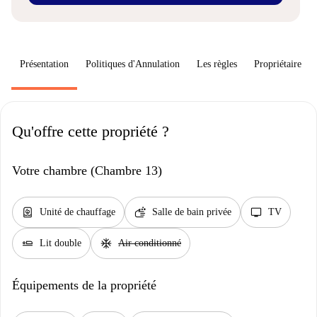
Présentation
Politiques d'Annulation
Les règles
Propriétaire
Qu'offre cette propriété ?
Votre chambre (Chambre 13)
water_heater
soap
tv
Unité de chauffage
Salle de bain privée
TV
airline_seat_flat
ac_unit
Lit double
Air conditionné
Équipements de la propriété