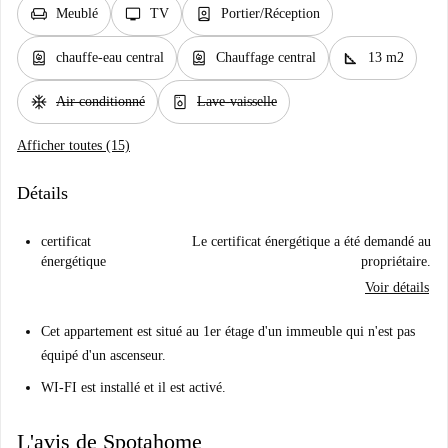
chair
tv
person_book
Meublé
TV
Portier/Réception
water_heater
water_heater
square_foot
chauffe-eau central
Chauffage central
13 m2
ac_unit
dishwasher_gen
Air conditionné
Lave-vaisselle
Afficher toutes (15)
Détails
certificat
Le certificat énergétique a été demandé au
énergétique
propriétaire.
Voir détails
Cet appartement est situé au 1er étage d'un immeuble qui n'est pas
équipé d'un ascenseur.
WI-FI est installé et il est activé.
L'avis de Spotahome