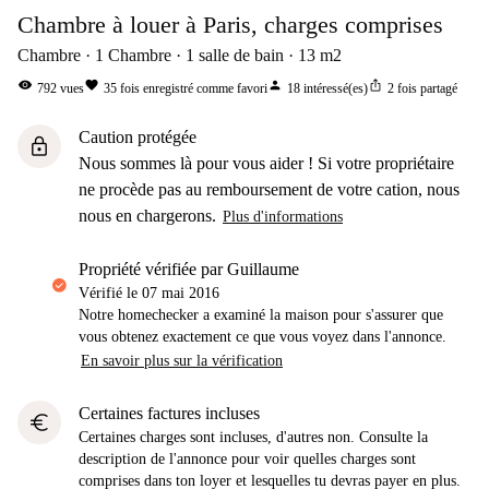
Chambre à louer à Paris, charges comprises
Chambre
1
Chambre
1
salle de bain
13
m2
visibility
favorite
person
ios_share
792
vues
35
fois enregistré comme favori
18
intéressé(es)
2
fois partagé
Caution protégée
lock
Nous sommes là pour vous aider ! Si votre propriétaire
ne procède pas au remboursement de votre cation, nous
nous en chargerons.
Plus d'informations
propriété vérifiée par Guillaume
Vérifié le
07 mai 2016
Notre homechecker a examiné la maison pour s'assurer que
vous obtenez exactement ce que vous voyez dans l'annonce.
En savoir plus sur la vérification
Certaines factures incluses
euro
Certaines charges sont incluses, d'autres non. Consulte la
description de l'annonce pour voir quelles charges sont
comprises dans ton loyer et lesquelles tu devras payer en plus.