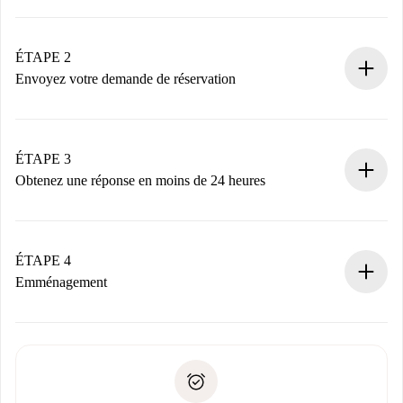
Processus de réservation 100% en ligne.
Logements et Propriétaires vérifiés.
Vous disposez à l’avance de toutes les informations
ÉTAPE 2
nécessaires.
Envoyez votre demande de réservation
Envoyez les informations essentielles sur votre profil et
votre mode de paiement.
Nous ne vous facturerons rien tant que le propriétaire
ÉTAPE 3
n’aura pas accepté.
Obtenez une réponse en moins de 24 heures
Le propriétaire dispose de 24 heures pour confirmer.
Si accepté, nous vous facturerons et vous mettrons en
contact avec le propriétaire.
ÉTAPE 4
Si refusé : aucun prélèvement et nous vous proposerons
Emménagement
d’autres options.
Accordez avec le propriétaire les détails de votre arrivée,
Documents requis si votre logement est «
Spotahome plus
remise des clés, etc.
».
Spotahome transférera le premier paiement au propriétaire
Pièce d’identité ou Passeport
uniquement si aucun problème n'est signalé.
Justificatif de solvabilité