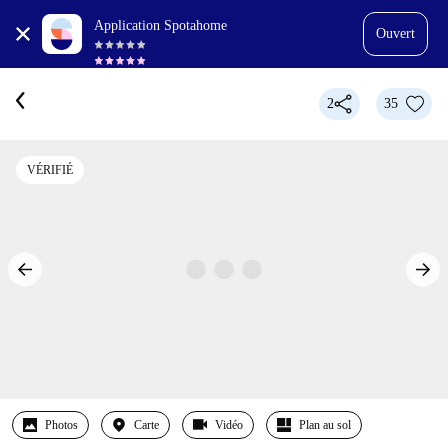
Application Spotahome
Ouvert
2
35
VÉRIFIÉ
Photos
Carte
Vidéo
Plan au sol