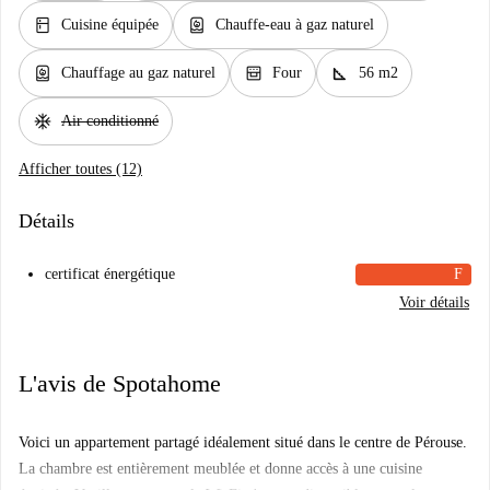
kitchen
water_heater
Cuisine équipée
Chauffe-eau à gaz naturel
water_heater
oven_gen
square_foot
Chauffage au gaz naturel
Four
56 m2
ac_unit
Air conditionné
Afficher toutes (12)
Détails
certificat énergétique
F
Voir détails
L'avis de Spotahome
Voici un appartement partagé idéalement situé dans le centre de Pérouse.
La chambre est entièrement meublée et donne accès à une cuisine