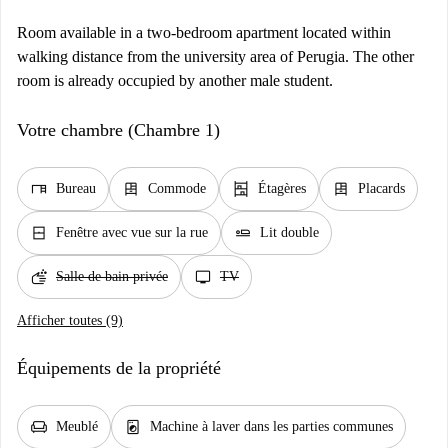
Room available in a two-bedroom apartment located within
walking distance from the university area of Perugia. The other
room is already occupied by another male student.
Votre chambre (Chambre 1)
desk
dresser
shelves
dresser
Bureau
Commode
Étagères
Placards
window_closed
airline_seat_flat
Fenêtre avec vue sur la rue
Lit double
soap
tv
Salle de bain privée
TV
Afficher toutes (9)
Équipements de la propriété
chair
local_laundry_service
Meublé
Machine à laver dans les parties communes