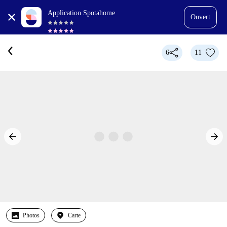
Application Spotahome
Ouvert
6
11
Photos
Carte