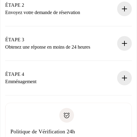
Vous disposez à l’avance de toutes les informations
ÉTAPE 2
nécessaires.
Envoyez votre demande de réservation
Envoyez les informations essentielles sur votre profil et
votre mode de paiement.
Nous ne vous facturerons rien tant que le propriétaire
ÉTAPE 3
n’aura pas accepté.
Obtenez une réponse en moins de 24 heures
Le propriétaire dispose de 24 heures pour confirmer.
Si accepté, nous vous facturerons et vous mettrons en
contact avec le propriétaire.
ÉTAPE 4
Si refusé : aucun prélèvement et nous vous proposerons
Emménagement
d’autres options.
Accordez avec le propriétaire les détails de votre arrivée,
Documents requis si votre logement est «
Spotahome plus
remise des clés, etc.
».
Spotahome transférera le premier paiement au propriétaire
Pièce d’identité ou Passeport
uniquement si aucun problème n'est signalé.
Justificatif de solvabilité
Domiciliation bancaire
Politique de Vérification 24h