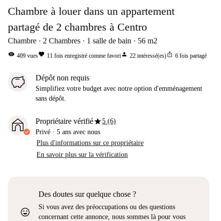
Chambre à louer dans un appartement
partagé de 2 chambres à Centro
Chambre
2
Chambres
1
salle de bain
56
m2
visibility
favorite
person
ios_share
409
vues
11
fois enregistré comme favori
22
intéressé(es)
6
fois partagé
Dépôt non requis
Simplifiez votre budget avec notre option d'emménagement
sans dépôt.
star
Propriétaire vérifié
5 (6)
Privé
·
5 ans
avec nous
Plus d'informations sur ce propriétaire
En savoir plus sur la vérification
Des doutes sur quelque chose ?
Si vous avez des préoccupations ou des questions
sentiment_very_satisfied
concernant cette annonce, nous sommes là pour vous