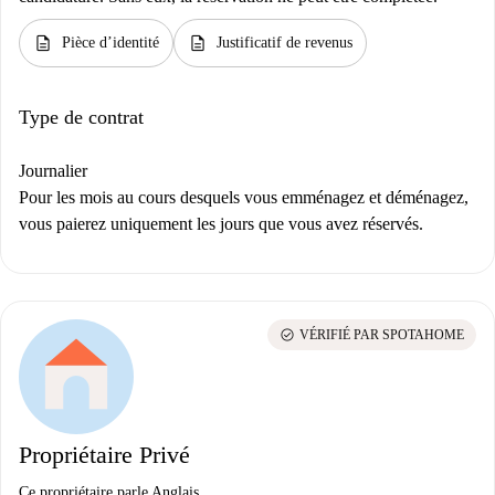
description
description
Pièce d’identité
Justificatif de revenus
Type de contrat
Journalier
Pour les mois au cours desquels vous emménagez et déménagez,
vous paierez uniquement les jours que vous avez réservés.
check_circle
VÉRIFIÉ PAR SPOTAHOME
Propriétaire Privé
Ce propriétaire parle Anglais