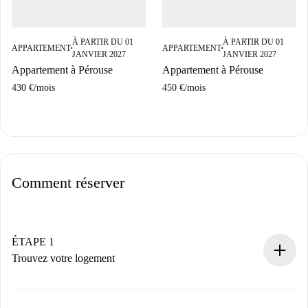
À PARTIR DU 01
À PARTIR DU 01
APPARTEMENT
APPARTEMENT
■
■
JANVIER 2027
JANVIER 2027
Appartement à Pérouse
Appartement à Pérouse
430 €
/
mois
450 €
/
mois
Comment réserver
ÉTAPE 1
Trouvez votre logement
Processus de réservation 100% en ligne.
Logements et Propriétaires vérifiés.