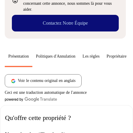
sentiment_very_satisfied
concernant cette annonce, nous sommes là pour vous
aider.
Contactez Notre Équipe
Présentation
Politiques d'Annulation
Les règles
Propriétaire
Voir le contenu original en anglais
Ceci est une traduction automatique de l'annonce
Qu'offre cette propriété ?