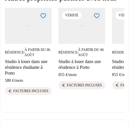
VÉRIFIÉ
VÉRIF
À PARTIR DU 06
À PARTIR DU 06
RÉSIDENCE
RÉSIDENCE
RÉSIDENC
■
■
AOÛT
AOÛT
Studio à louer dans une
Studio à louer dans une
Studio à 
résidence étudiante à
résidence à Porto
résidence
Porto
855 €
/
mois
855 €
/
moi
580 €
/
mois
euro
euro
FACTURES INCLUSES
FACT
euro
FACTURES INCLUSES