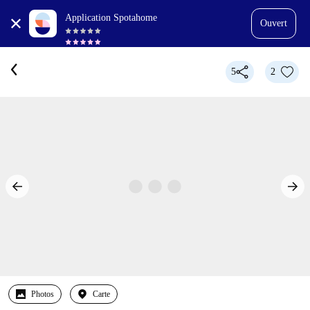
Application Spotahome
Ouvert
5
2
Photos
Carte