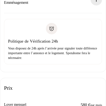
Si refusé : aucun prélèvement et nous vous proposerons
Emménagement
d’autres options.
Accordez avec le propriétaire les détails de votre arrivée,
Documents requis si votre logement est «
Spotahome plus
remise des clés, etc.
».
Spotahome transférera le premier paiement au propriétaire
Pièce d’identité ou Passeport
uniquement si aucun problème n'est signalé.
Justificatif de solvabilité
Domiciliation bancaire
Politique de Vérification 24h
Vous disposez de 24h après l’arrivée pour signaler toute différence
importante entre l’annonce et le logement. Spotahome fera le
nécessaire.
Prix
Loyer mensuel
580 €
par mois