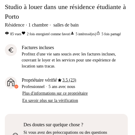
Studio à louer dans une résidence étudiante à
Porto
Résidence
1
chambre
salles de bain
visibility
favorite
person
ios_share
85
vues
2
fois enregistré comme favori
5
intéressé(es)
5
fois partagé
Factures incluses
euro
Profitez d'une vie sans soucis avec les factures incluses,
couvrant le loyer et les services pour une expérience de
location sans tracas.
star
Propriétaire vérifié
3.5 (23)
Professionnel
·
5 ans
avec nous
Plus d'informations sur ce propriétaire
En savoir plus sur la vérification
Des doutes sur quelque chose ?
Si vous avez des préoccupations ou des questions