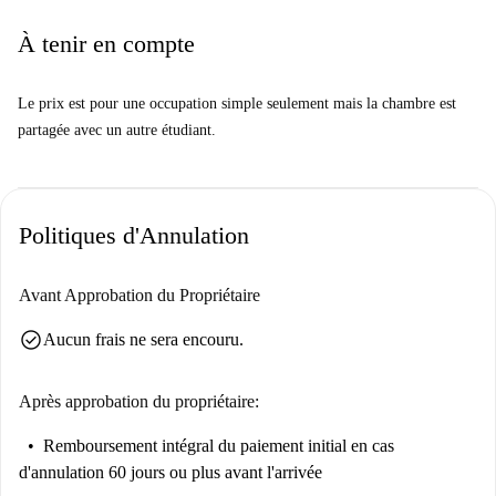
Des restaurants populaires comme Alfarroba et Padeirinha Paranhos,
À tenir en compte
ainsi que des sites touristiques renommés tels que la paroisse São
Veríssimo de Paranhos, se trouvent également à proximité. Appréciez le
Le prix est pour une occupation simple seulement mais la chambre est
dynamisme et le confort de ce logement.
partagée avec un autre étudiant.
Politiques d'Annulation
Avant Approbation du Propriétaire
check_circle
Aucun frais ne sera encouru.
Après approbation du propriétaire:
Remboursement intégral du paiement initial
en cas
d'annulation 60 jours ou plus avant l'arrivée