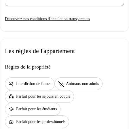
Découvrez nos conditions d'annulation transparentes
Les règles de l'appartement
Règles de la propriété
smoke_free
pet_supplies
Interdiction de fumer
Animaux non admis
partner_heart
Parfait pour les séjours en couple
school
Parfait pour les étudiants
business_center
Parfait pour les professionnels