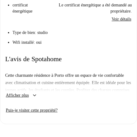
certificat
Le certificat énergétique a été demandé au
énergétique
propriétaire.
Voir détails
Type de bien: studio
Wifi installé: oui
L'avis de Spotahome
Cette charmante résidence à Porto offre un espace de vie confortable
avec climatisation et cuisine entièrement équipée. Elle est idéale pour les
jeunes actifs, les étudiants et les couples. Profitez des charges comprises
keyboard_arrow_down
Afficher plus
(électricité, gaz, eau et Wi-Fi). Bien que ce logement n'ait pas été vérifié
personnellement par Spotahome, tous les propriétaires Spotahome sont
Puis-je visiter cette propriété?
soumis à une procédure de sélection rigoureuse.
Située à Porto, cette résidence bénéficie d'un accès facile à de nombreux
points d'intérêt. La station de métro Pólo Universitário et la faculté de
médecine dentaire de l'Université de Porto sont à proximité immédiate.