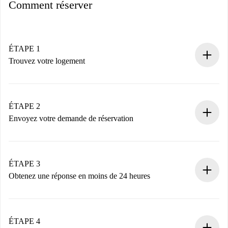
Comment réserver
ÉTAPE 1
Trouvez votre logement
Processus de réservation 100% en ligne.
Logements et Propriétaires vérifiés.
Vous disposez à l’avance de toutes les informations
ÉTAPE 2
nécessaires.
Envoyez votre demande de réservation
Envoyez les informations essentielles sur votre profil et
votre mode de paiement.
Nous ne vous facturerons rien tant que le propriétaire
ÉTAPE 3
n’aura pas accepté.
Obtenez une réponse en moins de 24 heures
Le propriétaire dispose de 24 heures pour confirmer.
Si accepté, nous vous facturerons et vous mettrons en
contact avec le propriétaire.
ÉTAPE 4