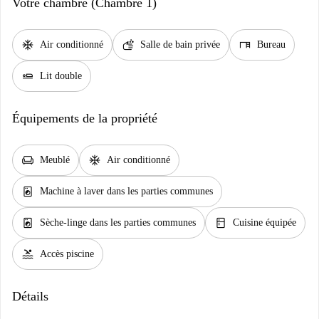
Votre chambre (Chambre 1)
ac_unit
soap
desk
Air conditionné
Salle de bain privée
Bureau
airline_seat_flat
Lit double
Équipements de la propriété
chair
ac_unit
Meublé
Air conditionné
local_laundry_service
Machine à laver dans les parties communes
local_laundry_service
kitchen
Sèche-linge dans les parties communes
Cuisine équipée
pool
Accès piscine
Détails