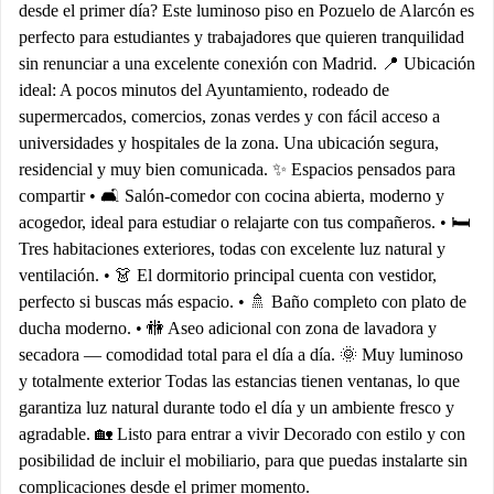
desde el primer día? Este luminoso piso en Pozuelo de Alarcón es
perfecto para estudiantes y trabajadores que quieren tranquilidad
sin renunciar a una excelente conexión con Madrid. 📍 Ubicación
ideal: A pocos minutos del Ayuntamiento, rodeado de
supermercados, comercios, zonas verdes y con fácil acceso a
universidades y hospitales de la zona. Una ubicación segura,
residencial y muy bien comunicada. ✨ Espacios pensados para
compartir • 🛋️ Salón-comedor con cocina abierta, moderno y
acogedor, ideal para estudiar o relajarte con tus compañeros. • 🛏️
Tres habitaciones exteriores, todas con excelente luz natural y
ventilación. • 👗 El dormitorio principal cuenta con vestidor,
perfecto si buscas más espacio. • 🚿 Baño completo con plato de
ducha moderno. • 🚻 Aseo adicional con zona de lavadora y
secadora — comodidad total para el día a día. 🌞 Muy luminoso
y totalmente exterior Todas las estancias tienen ventanas, lo que
garantiza luz natural durante todo el día y un ambiente fresco y
agradable. 🏡 Listo para entrar a vivir Decorado con estilo y con
posibilidad de incluir el mobiliario, para que puedas instalarte sin
complicaciones desde el primer momento.