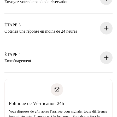
nécessaires.
Envoyez votre demande de réservation
Envoyez les informations essentielles sur votre profil et
votre mode de paiement.
Nous ne vous facturerons rien tant que le propriétaire
ÉTAPE 3
n’aura pas accepté.
Obtenez une réponse en moins de 24 heures
Le propriétaire dispose de 24 heures pour confirmer.
Si accepté, nous vous facturerons et vous mettrons en
contact avec le propriétaire.
ÉTAPE 4
Si refusé : aucun prélèvement et nous vous proposerons
Emménagement
d’autres options.
Accordez avec le propriétaire les détails de votre arrivée,
Documents requis si votre logement est «
Spotahome plus
remise des clés, etc.
».
Spotahome transférera le premier paiement au propriétaire
Pièce d’identité ou Passeport
uniquement si aucun problème n'est signalé.
Justificatif de solvabilité
Domiciliation bancaire
Politique de Vérification 24h
Vous disposez de 24h après l’arrivée pour signaler toute différence
importante entre l’annonce et le logement. Spotahome fera le