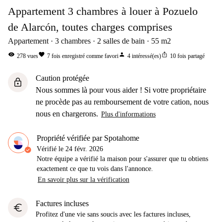
Appartement 3 chambres à louer à Pozuelo
de Alarcón, toutes charges comprises
Appartement
3
chambres
2
salles de bain
55
m2
visibility
favorite
person
ios_share
278
vues
7
fois enregistré comme favori
4
intéressé(es)
10
fois partagé
Caution protégée
lock
Nous sommes là pour vous aider ! Si votre propriétaire
ne procède pas au remboursement de votre cation, nous
nous en chargerons.
Plus d'informations
Propriété vérifiée par Spotahome
Vérifié le
24 févr. 2026
Notre équipe a vérifié la maison pour s'assurer que tu obtiens
exactement ce que tu vois dans l'annonce.
En savoir plus sur la vérification
Factures incluses
euro
Profitez d'une vie sans soucis avec les factures incluses,