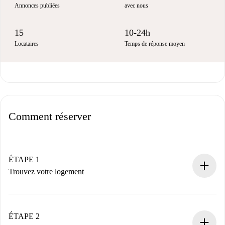
Annonces publiées
avec nous
15
10-24h
Locataires
Temps de réponse moyen
Comment réserver
ÉTAPE 1
Trouvez votre logement
Processus de réservation 100% en ligne.
Logements et Propriétaires vérifiés.
Vous disposez à l’avance de toutes les informations
ÉTAPE 2