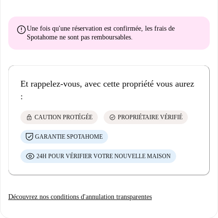
error
Une fois qu'une réservation est confirmée, les frais de
Spotahome
ne sont pas remboursables
.
Et rappelez-vous, avec cette propriété vous aurez
:
lock
check_circle
CAUTION PROTÉGÉE
PROPRIÉTAIRE VÉRIFIÉ
GARANTIE SPOTAHOME
24H POUR VÉRIFIER VOTRE NOUVELLE MAISON
Découvrez nos conditions d'annulation transparentes