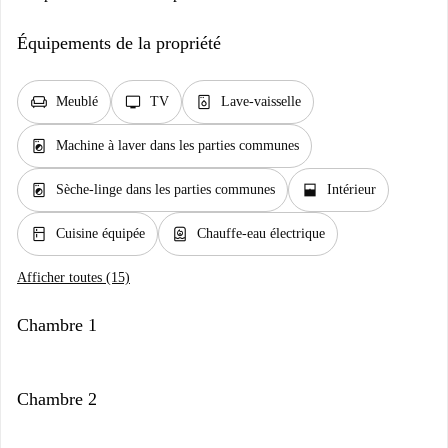
Équipements de la propriété
chair
tv
dishwasher_gen
Meublé
TV
Lave-vaisselle
local_laundry_service
Machine à laver dans les parties communes
local_laundry_service
window_open
Sèche-linge dans les parties communes
Intérieur
kitchen
water_heater
Cuisine équipée
Chauffe-eau électrique
Afficher toutes (15)
Chambre 1
Chambre 2