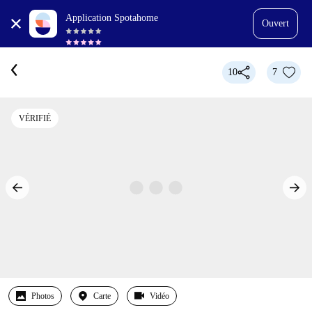
Application Spotahome
Ouvert
10
7
VÉRIFIÉ
Photos
Carte
Vidéo