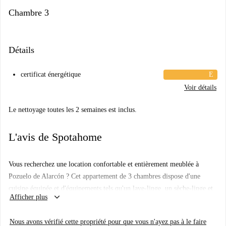
Chambre 3
Détails
certificat énergétique
E
Voir détails
Le nettoyage toutes les 2 semaines est inclus.
L'avis de Spotahome
Vous recherchez une location confortable et entièrement meublée à
Pozuelo de Alarcón ? Cet appartement de 3 chambres dispose d'une
cuisine équipée et d'équipements tels qu'un lave-linge, un sèche-linge et
keyboard_arrow_down
Afficher plus
un lave-vaisselle communs. L'intérieur est confortable et le loyer
comprend toutes les charges (électricité, eau, gaz et Wi-Fi). Vérifié par
Nous avons vérifié cette propriété pour que vous n'ayez pas à le faire
Spotahome, ce logement répond aux normes de qualité.