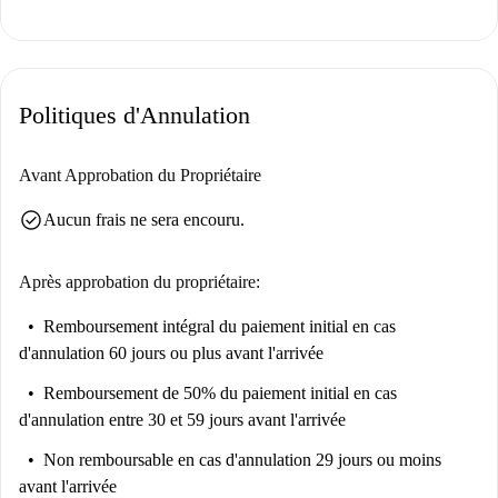
Situé à Pozuelo de Alarcón, l'appartement est proche des principaux sites
d'intérêt et des commodités. Le marché couvert Feeding Market 24
Horas Pozuelo et le Supermercado Carniceria sont pratiques pour vos
Politiques d'Annulation
courses. Vous trouverez également à proximité les restaurants El Ambigú
de La Inseparable et Tahona la Abuelita. La Plaza Mayor de Pozuelo et
le Lavadero de La Poza, à proximité, offrent des visites culturelles et
Avant Approbation du Propriétaire
historiques.
check_circle
Aucun frais ne sera encouru.
Après approbation du propriétaire:
Remboursement intégral du paiement initial
en cas
d'annulation 60 jours ou plus avant l'arrivée
Remboursement de 50% du paiement initial
en cas
d'annulation entre 30 et 59 jours avant l'arrivée
Non remboursable
en cas d'annulation 29 jours ou moins
avant l'arrivée