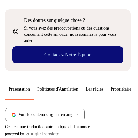
Des doutes sur quelque chose ?
Si vous avez des préoccupations ou des questions
sentiment_very_satisfied
concernant cette annonce, nous sommes là pour vous
aider.
Contactez Notre Équipe
Présentation
Politiques d'Annulation
Les règles
Propriétaire
Voir le contenu original en anglais
Ceci est une traduction automatique de l'annonce