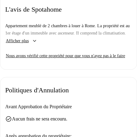
L'avis de Spotahome
Appartement meublé de 2 chambres à louer à Rome. La propriété est au
1er étage d'un immeuble avec ascenseur. Il comprend la climatisation.
keyboard_arrow_down
Afficher plus
Nous avons vérifié cette propriété pour que vous n'ayez pas à le faire
Politiques d'Annulation
Avant Approbation du Propriétaire
check_circle
Aucun frais ne sera encouru.
Après approbation du propriétaire: