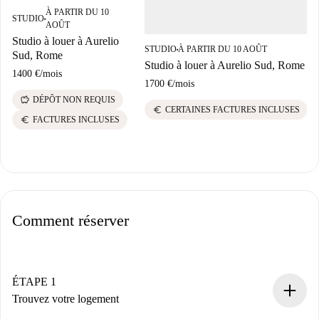
À PARTIR DU 10
STUDIO
■
AOÛT
Studio à louer à Aurelio
STUDIO
À PARTIR DU 10 AOÛT
■
Sud, Rome
Studio à louer à Aurelio Sud, Rome
1400 €
/
mois
1700 €
/
mois
savings
DÉPÔT NON REQUIS
euro
CERTAINES FACTURES INCLUSES
euro
FACTURES INCLUSES
Comment réserver
ÉTAPE 1
Trouvez votre logement