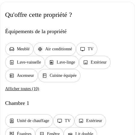
Qu'offre cette propriété ?
Équipements de la propriété
chair
ac_unit
tv
Meublé
Air conditionné
TV
dishwasher_gen
local_laundry_service
image
Lave-vaisselle
Lave-linge
Extérieur
elevator
kitchen
Ascenseur
Cuisine équipée
Afficher toutes (10)
Chambre 1
water_heater
tv
image
Unité de chauffage
TV
Extérieur
shelves
window_closed
airline_seat_flat
Étagères
Fenêtre
Lit double