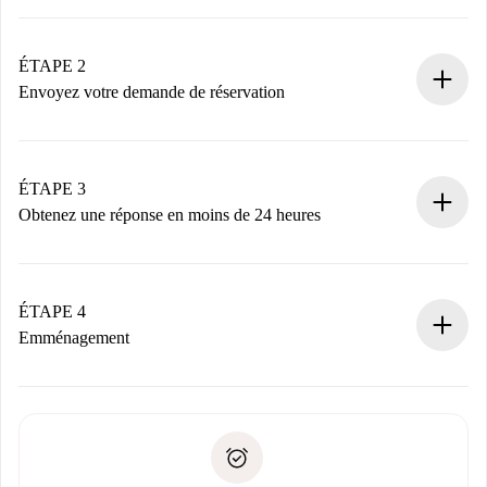
Processus de réservation 100% en ligne.
Logements et Propriétaires vérifiés.
Vous disposez à l’avance de toutes les informations
ÉTAPE 2
nécessaires.
Envoyez votre demande de réservation
Envoyez les informations essentielles sur votre profil et
votre mode de paiement.
Nous ne vous facturerons rien tant que le propriétaire
ÉTAPE 3
n’aura pas accepté.
Obtenez une réponse en moins de 24 heures
Le propriétaire dispose de 24 heures pour confirmer.
Si accepté, nous vous facturerons et vous mettrons en
contact avec le propriétaire.
ÉTAPE 4
Si refusé : aucun prélèvement et nous vous proposerons
Emménagement
d’autres options.
Accordez avec le propriétaire les détails de votre arrivée,
Documents requis si votre logement est «
Spotahome plus
remise des clés, etc.
».
Spotahome transférera le premier paiement au propriétaire
Pièce d’identité ou Passeport
uniquement si aucun problème n'est signalé.
Justificatif de solvabilité