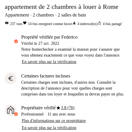
appartement de 2 chambres à louer à Rome
Appartement
2
chambres
2
salles de bain
visibility
favorite
person
ios_share
237
vues
14
fois enregistré comme favori
4
intéressé(es)
4
fois partagé
propriété vérifiée par Federico
Vérifié le
27 oct. 2022
Notre homechecker a examiné la maison pour s'assurer que
vous obtenez exactement ce que vous voyez dans l'annonce.
En savoir plus sur la vérification
Certaines factures incluses
euro
Certaines charges sont incluses, d'autres non. Consulte la
description de l'annonce pour voir quelles charges sont
comprises dans ton loyer et lesquelles tu devras payer en plus.
star
Propriétaire vérifié
3.8 (76)
Professionnel
·
11 ans
avec nous
Plus d'informations sur ce propriétaire
En savoir plus sur la vérification