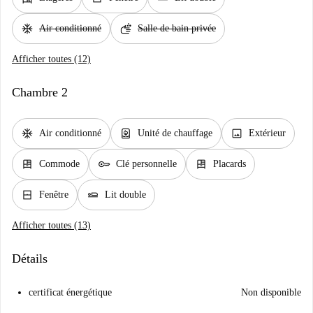
ac_unit
soap
Air conditionné
Salle de bain privée
Afficher toutes (12)
Chambre 2
ac_unit
water_heater
image
Air conditionné
Unité de chauffage
Extérieur
dresser
key
dresser
Commode
Clé personnelle
Placards
window_closed
airline_seat_flat
Fenêtre
Lit double
Afficher toutes (13)
Détails
certificat énergétique
Non disponible