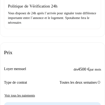
Domiciliation bancaire
Politique de Vérification 24h
Vous disposez de 24h après l’arrivée pour signaler toute différence
importante entre l’annonce et le logement. Spotahome fera le
nécessaire.
Prix
Loyer mensuel
4500 €
dès
par mois
info
Type de contrat
Toutes les deux semaines
Voir tous les paiements