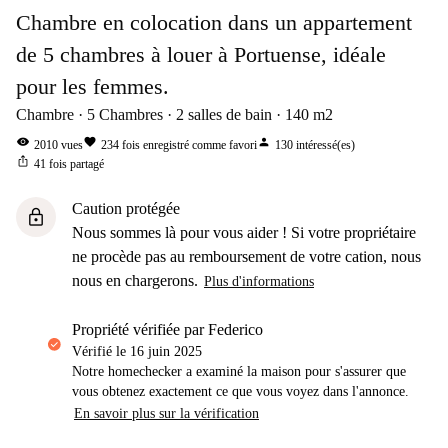
Chambre en colocation dans un appartement
de 5 chambres à louer à Portuense, idéale
pour les femmes.
Chambre
5
Chambres
2
salles de bain
140
m2
visibility
favorite
person
2010
vues
234
fois enregistré comme favori
130
intéressé(es)
ios_share
41
fois partagé
Caution protégée
lock
Nous sommes là pour vous aider ! Si votre propriétaire
ne procède pas au remboursement de votre cation, nous
nous en chargerons.
Plus d'informations
propriété vérifiée par Federico
Vérifié le
16 juin 2025
Notre homechecker a examiné la maison pour s'assurer que
vous obtenez exactement ce que vous voyez dans l'annonce.
En savoir plus sur la vérification