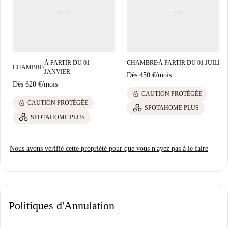
le Bar Berardo, offrant une grande variété de cuisines. Des supermarchés
comme M.A. Supermercati et des marchés comme Cose Buone Fratelli
Rettaroli facilitent également le quotidien. Des sites culturels, tels que le
Forte Portuense et l'église Santa Passera alla Magliana, sont accessibles à
pied, enrichissant ainsi votre expérience du quartier.
À PARTIR DU 01
CHAMBRE
À PARTIR DU 01 JUILLE
■
CHAMBRE
■
JANVIER
Dès
450 €
/
mois
Dès
620 €
/
mois
lock
CAUTION PROTÉGÉE
lock
CAUTION PROTÉGÉE
SPOTAHOME PLUS
SPOTAHOME PLUS
Nous avons vérifié cette propriété pour que vous n'ayez pas à le faire
Politiques d'Annulation