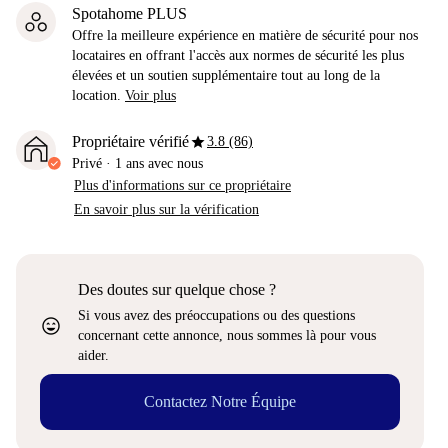
Spotahome PLUS
Offre la meilleure expérience en matière de sécurité pour nos
locataires en offrant l'accès aux normes de sécurité les plus
élevées et un soutien supplémentaire tout au long de la
location.
Voir plus
star
Propriétaire vérifié
3.8 (86)
Privé
·
1 ans
avec nous
Plus d'informations sur ce propriétaire
En savoir plus sur la vérification
Des doutes sur quelque chose ?
Si vous avez des préoccupations ou des questions
sentiment_very_satisfied
concernant cette annonce, nous sommes là pour vous
aider.
Contactez Notre Équipe