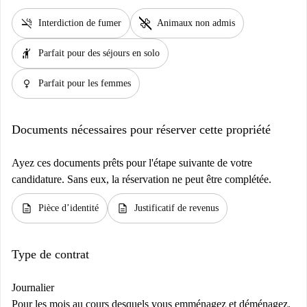
smoke_free
pet_supplies
Interdiction de fumer
Animaux non admis
hail
Parfait pour des séjours en solo
female
Parfait pour les femmes
Documents nécessaires pour réserver cette propriété
Ayez ces documents prêts pour l'étape suivante de votre
candidature. Sans eux, la réservation ne peut être complétée.
description
description
Pièce d’identité
Justificatif de revenus
Type de contrat
Journalier
Pour les mois au cours desquels vous emménagez et déménagez,