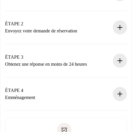
Processus de réservation 100% en ligne.
Logements et Propriétaires vérifiés.
Vous disposez à l’avance de toutes les informations
ÉTAPE 2
nécessaires.
Envoyez votre demande de réservation
Envoyez les informations essentielles sur votre profil et
votre mode de paiement.
Nous ne vous facturerons rien tant que le propriétaire
ÉTAPE 3
n’aura pas accepté.
Obtenez une réponse en moins de 24 heures
Le propriétaire dispose de 24 heures pour confirmer.
Si accepté, nous vous facturerons et vous mettrons en
contact avec le propriétaire.
ÉTAPE 4
Si refusé : aucun prélèvement et nous vous proposerons
Emménagement
d’autres options.
Accordez avec le propriétaire les détails de votre arrivée,
Documents requis si votre logement est «
Spotahome plus
remise des clés, etc.
».
Spotahome transférera le premier paiement au propriétaire
Pièce d’identité ou Passeport
uniquement si aucun problème n'est signalé.