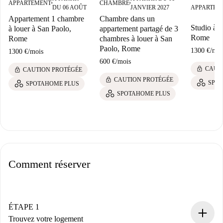
APPARTEMENT
CHAMBRE
■
■
DU 06 AOÛT
JANVIER 2027
APPARTEM
Appartement 1 chambre
Chambre dans un
Studio à l
à louer à San Paolo,
appartement partagé de 3
Rome
Rome
chambres à louer à San
Paolo, Rome
1300 €
/
moi
1300 €
/
mois
600 €
/
mois
lock
CAUT
lock
CAUTION PROTÉGÉE
lock
CAUTION PROTÉGÉE
SPO
SPOTAHOME PLUS
SPOTAHOME PLUS
Comment réserver
ÉTAPE 1
Trouvez votre logement