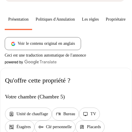
Présentation
Politiques d'Annulation
Les règles
Propriétaire
Voir le contenu original en anglais
Ceci est une traduction automatique de l'annonce
Qu'offre cette propriété ?
Votre chambre (Chambre 5)
water_heater
desk
tv
Unité de chauffage
Bureau
TV
shelves
key
dresser
Étagères
Clé personnelle
Placards