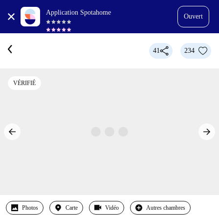
Application Spotahome
Ouvert
41
234
VÉRIFIÉ
Photos
Carte
Vidéo
Autres chambres