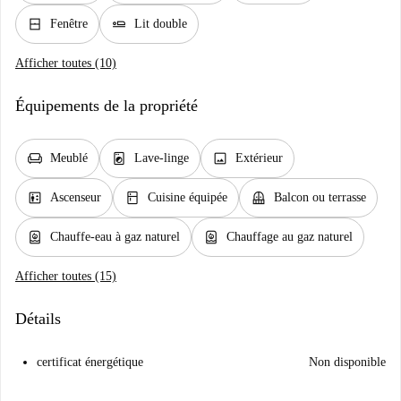
window_closed
airline_seat_flat
Fenêtre
Lit double
Afficher toutes (10)
Équipements de la propriété
chair
local_laundry_service
image
Meublé
Lave-linge
Extérieur
elevator
kitchen
balcony
Ascenseur
Cuisine équipée
Balcon ou terrasse
water_heater
water_heater
Chauffe-eau à gaz naturel
Chauffage au gaz naturel
Afficher toutes (15)
Détails
certificat énergétique
Non disponible