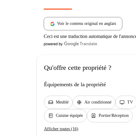
Voir le contenu original en anglais
Ceci est une traduction automatique de l'annonc
Qu'offre cette propriété ?
Équipements de la propriété
chair
ac_unit
tv
Meublé
Air conditionné
TV
kitchen
person_book
Cuisine équipée
Portier/Réception
Afficher toutes (16)