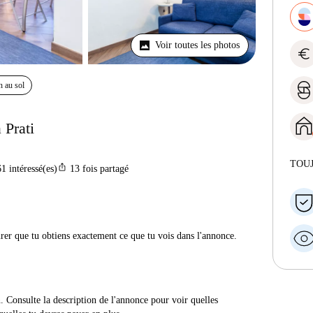
Voir toutes les photos
euro
n au sol
 Prati
TOU
ios_share
61
intéressé(es)
13
fois partagé
urer que tu obtiens exactement ce que tu vois dans l'annonce.
n. Consulte la description de l'annonce pour voir quelles