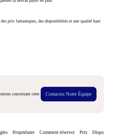
quelles tu devras payer en plus.
des prix fantastiques, des disponibilités et une qualité haut
Contactez Notre Équipe
stions concernant cette
gles
Propriétaire
Comment réserver
Prix
Disponibilités
Quarti