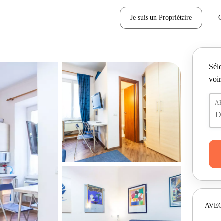
Je suis un Propriétaire
Séle
voir
A
AVEC