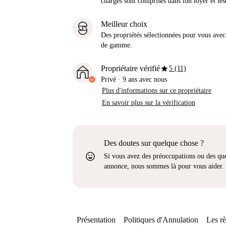
charges sont comprises dans ton loyer et les
Meilleur choix
Des propriétés sélectionnées pour vous avec 
de gamme.
star
Propriétaire vérifié
5 (11)
Privé
·
9 ans
avec nous
Plus d'informations sur ce propriétaire
En savoir plus sur la vérification
Des doutes sur quelque chose ?
sentiment_very_satisfied
Si vous avez des préoccupations ou des que
annonce, nous sommes là pour vous aider.
Présentation
Politiques d'Annulation
Les rè