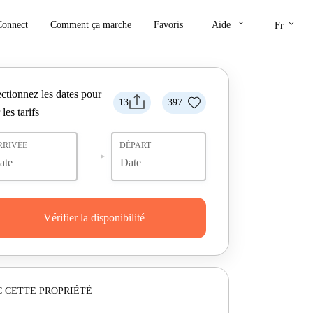
keyboard_arrow_down
keyboard_arrow_down
Connect
Comment ça marche
Favoris
Aide
Fr
ctionnez les dates pour
13
397
 les tarifs
RRIVÉE
DÉPART
Vérifier la disponibilité
 CETTE PROPRIÉTÉ