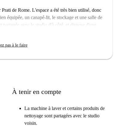
r Prati de Rome. L'espace a été très bien utilisé, donc
ien équipée, un canapé-lit, le stockage et une salle de
 partagée avec le studio d'à côté, et dispose d'une
voisin.
 Vatican. Il y a beaucoup de bars et de restaurants à
z pas à le faire
r du coin. la station de métro Cipro se trouve à
À tenir en compte
La machine à laver et certains produits de
nettoyage sont partagées avec le studio
voisin.