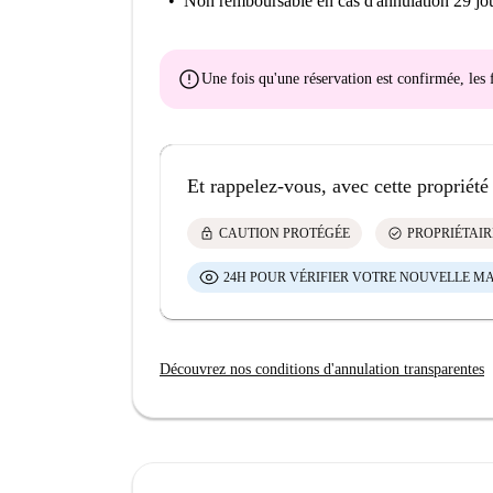
Non remboursable
en cas d'annulation 29 jou
error
Une fois qu'une réservation est confirmée, le
Et rappelez-vous, avec cette propriété
lock
check_circle
CAUTION PROTÉGÉE
PROPRIÉTAIR
24H POUR VÉRIFIER VOTRE NOUVELLE M
Découvrez nos conditions d'annulation transparentes