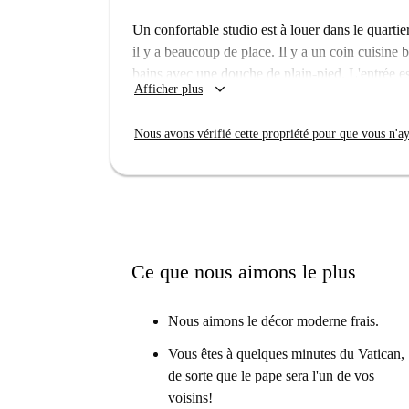
Un confortable studio est à louer dans le quartie
il y a beaucoup de place. Il y a un coin cuisine b
bains avec une douche de plain-pied. L'entrée est
keyboard_arrow_down
Afficher plus
machine à laver qui vous partagerez avec votre 
Prati est une zone-aisés juste derrière la Cité du
Nous avons vérifié cette propriété pour que vous n'aye
choisir, et il y a un supermarché Carrefour autou
quelques minutes à pied.
Ce que nous aimons le plus
Nous aimons le décor moderne frais.
Vous êtes à quelques minutes du Vatican,
de sorte que le pape sera l'un de vos
voisins!