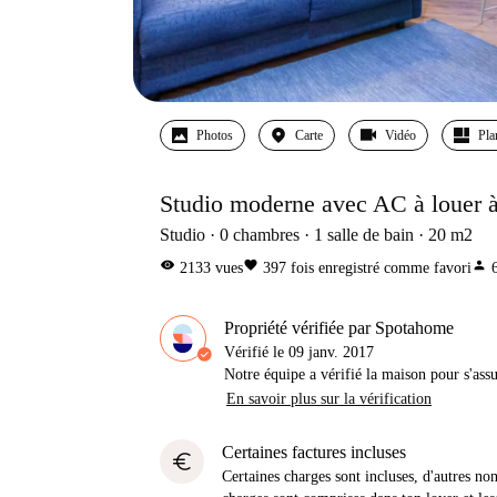
Photos
Carte
Vidéo
Pla
Studio moderne avec AC à louer à
Studio
0
chambres
1
salle de bain
20
m2
visibility
favorite
person
2133
vues
397
fois enregistré comme favori
Propriété vérifiée par Spotahome
Vérifié le
09 janv. 2017
Notre équipe a vérifié la maison pour s'ass
En savoir plus sur la vérification
Certaines factures incluses
euro
Certaines charges sont incluses, d'autres no