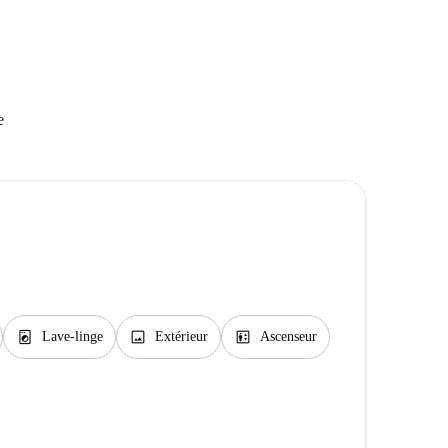
e
local_laundry_service
image
elevator
Lave-linge
Extérieur
Ascenseur