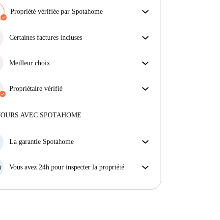
Propriété vérifiée par Spotahome
Notre équipe a vérifié la maison pour s'assurer que tu
obtiens exactement ce que tu vois dans l'annonce.
Certaines factures incluses
En savoir plus sur la vérification
Certaines charges sont incluses, d'autres non.
Consulte la description de l'annonce pour voir
Meilleur choix
quelles charges sont comprises dans ton loyer et
Des propriétés sélectionnées pour vous avec des prix
lesquelles tu devras payer en plus.
fantastiques, des disponibilités et une qualité haut de
Propriétaire vérifié
gamme.
Privé
·
9 ans
avec nous
Plus d'informations sur ce propriétaire
JOURS AVEC SPOTAHOME
En savoir plus sur la vérification
La garantie Spotahome
Si le propriétaire annule votre réservation sans
préavis, nous allons soit (A) vous payer une chambre
Vous avez 24h pour inspecter la propriété
d'hôtel et vous aider à trouver un autre logement,
Si le bien ne correspond pas exactement à l'annonce
soit (B) vous rembourser en totalité.
que vous avez vue sur Spotahome, veuillez nous le
faire savoir dans les 24 heures suivant votre arrivée
afin que nous puissions trouver une solution.