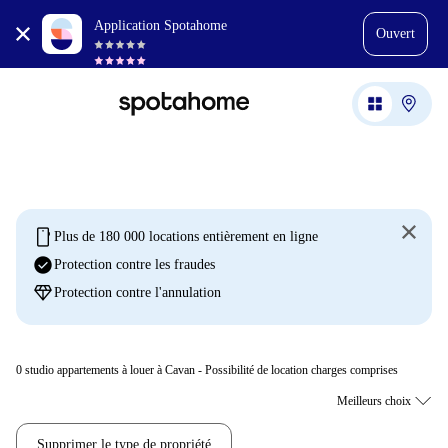
Application Spotahome
Ouvert
mobile
Plus de 180 000 locations entièrement en ligne
check_circle
Protection contre les fraudes
diamond
Protection contre l'annulation
0
studio appartements à louer à Cavan - Possibilité de location charges comprises
Supprimer le type de propriété