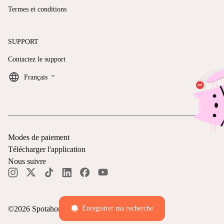
Termes et conditions
SUPPORT
Contactez le support
keyboard_arrow_down
Français
Modes de paiement
Télécharger l'application
Nous suivre
©
2026
Spotahome —
Tous droits réservés
Enregistrer ma recherche