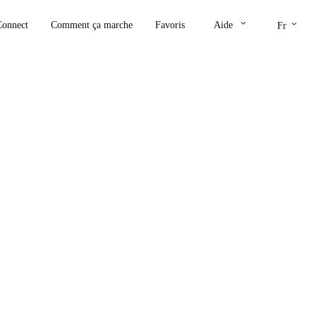
keyboard_arrow_down
keyboard_arrow_down
Connect
Comment ça marche
Favoris
Aide
Fr